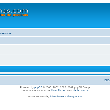
scina/spa
El E
Powered by
phpBB
© 2000, 2002, 2005, 2007 phpBB Group
Traducción al español por
Huan Manwë
para
phpbb-es.com
Advertisements by
Advertisement Management