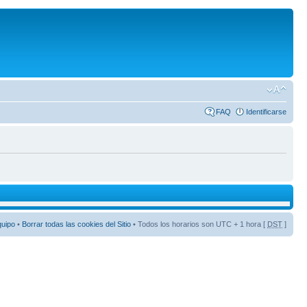
FAQ
Identificarse
quipo
•
Borrar todas las cookies del Sitio
• Todos los horarios son UTC + 1 hora [
DST
]