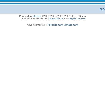
El E
Powered by
phpBB
© 2000, 2002, 2005, 2007 phpBB Group
Traducción al español por
Huan Manwë
para
phpbb-es.com
Advertisements by
Advertisement Management