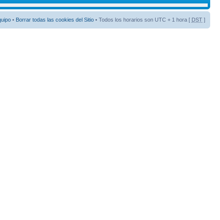
quipo
•
Borrar todas las cookies del Sitio
• Todos los horarios son UTC + 1 hora [
DST
]