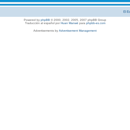
El E
Powered by
phpBB
© 2000, 2002, 2005, 2007 phpBB Group
Traducción al español por
Huan Manwë
para
phpbb-es.com
Advertisements by
Advertisement Management