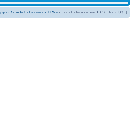
quipo
•
Borrar todas las cookies del Sitio
• Todos los horarios son UTC + 1 hora [
DST
]