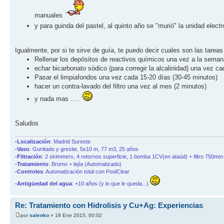
manuales
y para guinda del pastel, al quinto año se "murió" la unidad ele
Igualmente, por si te sirve de guía, te puedo decir cuales son las tare
Rellenar los depósitos de reactivos químicos una vez a la seman
echar bicarbonato sódico (para corregir la alcalinidad) una vez c
Pasar el limpiafondos una vez cada 15-20 días (30-45 minutos)
hacer un contra-lavado del filtro una vez al mes (2 minutos)
y nada mas .....
Saludos
-Localización
: Madrid Sureste
-Vaso
: Gunitado y gresite, 5x10 m, 77 m3, 25 años
-Filtración
: 2 skimmers, 4 retornos superficie, 1 bomba 1CV(en ataúd) + filtro 750mm 
-Tratamiento
: Bromo + lejía (Automatizado)
-Controles
: Automatización total con PoolClear
-Antigüedad del agua
: +10 años (y lo que le queda...)
Re: Tratamiento con Hidrolisis y Cu+Ag: Experiencias
por
salenko
» 18 Ene 2015, 00:02