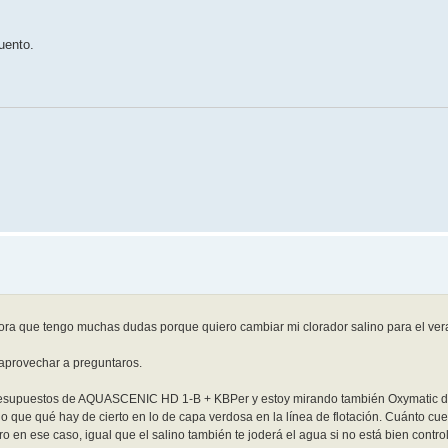
uento.
ahora que tengo muchas dudas porque quiero cambiar mi clorador salino para el ve
 aprovechar a preguntaros.
resupuestos de AQUASCENIC HD 1-B + KBPer y estoy mirando también Oxymatic de
o que qué hay de cierto en lo de capa verdosa en la línea de flotación. Cuánto cues
o en ese caso, igual que el salino también te joderá el agua si no está bien control