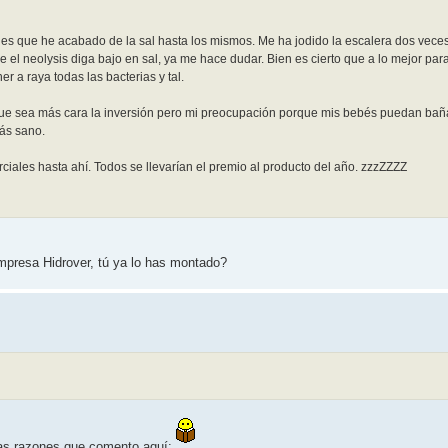
 es que he acabado de la sal hasta los mismos. Me ha jodido la escalera dos veces
e el neolysis diga bajo en sal, ya me hace dudar. Bien es cierto que a lo mejor par
 a raya todas las bacterias y tal.
unque sea más cara la inversión pero mi preocupación porque mis bebés puedan ba
ás sano.
iales hasta ahí. Todos se llevarían el premio al producto del año. zzzZZZZ
mpresa Hidrover, tú ya lo has montado?
las razones que comento aquí: