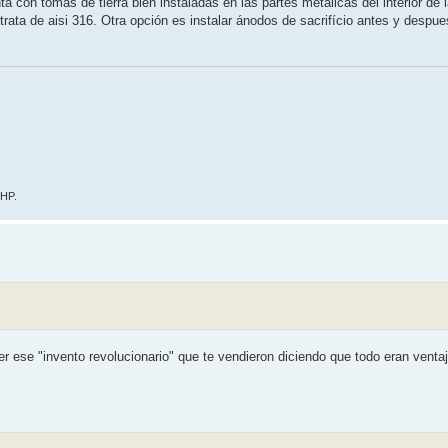
ta con tomas de tierra bien instaladas en las partes metálicas del interior de 
rata de aisi 316. Otra opción es instalar ánodos de sacrifício antes y despues
 HP.
ser ese "invento revolucionario" que te vendieron diciendo que todo eran venta