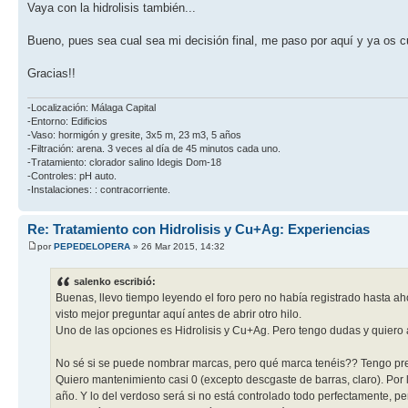
Vaya con la hidrolisis también...
Bueno, pues sea cual sea mi decisión final, me paso por aquí y ya os c
Gracias!!
-Localización: Málaga Capital
-Entorno: Edificios
-Vaso: hormigón y gresite, 3x5 m, 23 m3, 5 años
-Filtración: arena. 3 veces al día de 45 minutos cada uno.
-Tratamiento: clorador salino Idegis Dom-18
-Controles: pH auto.
-Instalaciones: : contracorriente.
Re: Tratamiento con Hidrolisis y Cu+Ag: Experiencias
por
PEPEDELOPERA
» 26 Mar 2015, 14:32
salenko escribió:
Buenas, llevo tiempo leyendo el foro pero no había registrado hasta 
visto mejor preguntar aquí antes de abrir otro hilo.
Uno de las opciones es Hidrolisis y Cu+Ag. Pero tengo dudas y quiero
No sé si se puede nombrar marcas, pero qué marca tenéis?? Tengo p
Quiero mantenimiento casi 0 (excepto descgaste de barras, claro). Por l
año. Y lo del verdoso será si no está controlado todo perfectamente, per