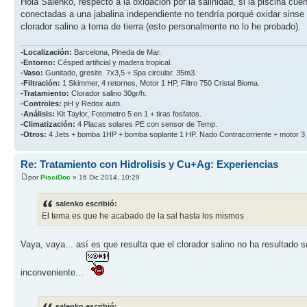
Hola Salenko, respecto a la oxidación por la salinidad, si la piscina cuen
conectadas a una jabalina independiente no tendría porqué oxidar sinse t
clorador salino a toma de tierra (esto personalmente no lo he probado).
-Localización:
Barcelona, Pineda de Mar.
-Entorno:
Césped artificial y madera tropical.
-Vaso:
Gunitado, gresite. 7x3,5 + Spa circular. 35m3.
-Filtración:
1 Skimmer, 4 retornos, Motor 1 HP, Filtro 750 Cristal Bioma.
-Tratamiento:
Clorador salino 30gr/h.
-Controles:
pH y Redox auto.
-Análisis:
Kit Taylor, Fotometro 5 en 1 + tiras fosfatos.
-Climatización:
4 Placas solares PE con sensor de Temp.
-Otros:
4 Jets + bomba 1HP + bomba soplante 1 HP. Nado Contracorriente + motor 3
Re: Tratamiento con Hidrolisis y Cu+Ag: Experiencias
por
PisciDoc
» 16 Dic 2014, 10:29
salenko escribió:
El tema es que he acabado de la sal hasta los mismos
Vaya, vaya... así es que resulta que el clorador salino no ha resultado 
inconveniente...
salenko escribió: