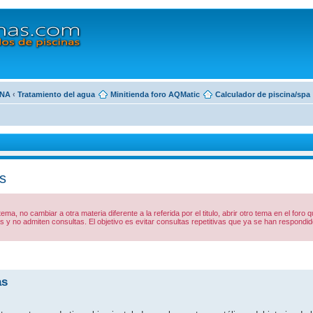
INA
‹
Tratamiento del agua
Minitienda foro AQMatic
Calculador de piscina/spa
s
 tema, no cambiar a otra materia diferente a la referida por el titulo, abrir otro tema en el foro
y no admiten consultas. El objetivo es evitar consultas repetitivas que ya se han respon
as