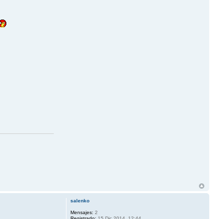
salenko
Mensajes:
2
Registrado:
15 Dic 2014, 12:44