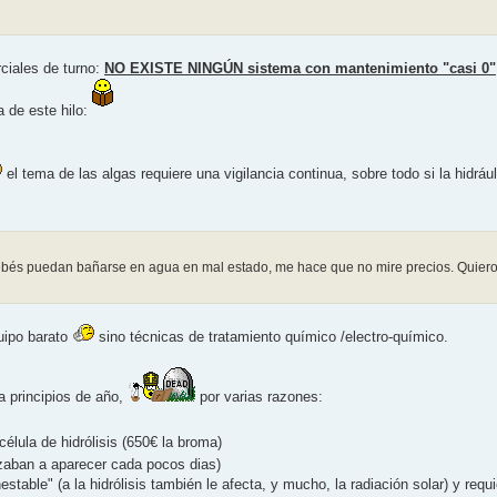
rciales de turno:
NO EXISTE NINGÚN sistema con mantenimiento "casi 0"
a de este hilo:
el tema de las algas requiere una vigilancia continua, sobre todo si la hidrául
ebés puedan bañarse en agua en mal estado, me hace que no mire precios. Quie
uipo barato
sino técnicas de tratamiento químico /electro-químico.
" a principios de año,
por varias razones:
élula de hidrólisis (650€ la broma)
aban a aparecer cada pocos dias)
estable" (a la hidrólisis también le afecta, y mucho, la radiación solar) y requ