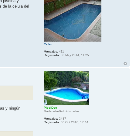
la piscina y
 de la célula del
Cafan
Mensajes:
411
Registrado:
30 May 2014, 11:25
PisciDoc
jas y ningún
Moderador/Administrador
Mensajes:
2487
Registrado:
30 Oct 2010, 17:44