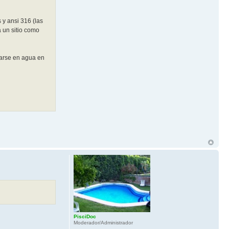
 y ansi 316 (las
a un sitio como
ñarse en agua en
PisciDoc
Moderador/Administrador