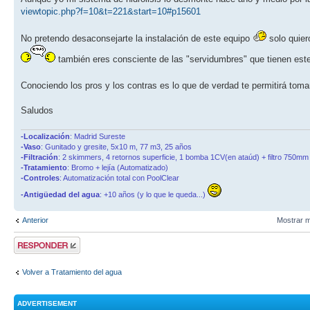
viewtopic.php?f=10&t=221&start=10#p15601
No pretendo desaconsejarte la instalación de este equipo
solo quier
también eres consciente de las "servidumbres" que tienen est
Conociendo los pros y los contras es lo que de verdad te permitirá to
Saludos
-Localización
: Madrid Sureste
-Vaso
: Gunitado y gresite, 5x10 m, 77 m3, 25 años
-Filtración
: 2 skimmers, 4 retornos superficie, 1 bomba 1CV(en ataúd) + filtro 750mm 
-Tratamiento
: Bromo + lejía (Automatizado)
-Controles
: Automatización total con PoolClear
-Antigüedad del agua
: +10 años (y lo que le queda...)
Anterior
Mostrar m
Publicar una
respuesta
Volver a Tratamiento del agua
ADVERTISEMENT