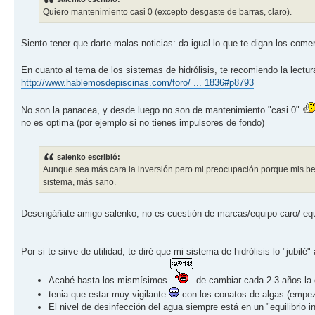
Quiero mantenimiento casi 0 (excepto desgaste de barras, claro).
Siento tener que darte malas noticias: da igual lo que te digan los come
En cuanto al tema de los sistemas de hidrólisis, te recomiendo la lectur
http://www.hablemosdepiscinas.com/foro/ ... 1836#p8793
No son la panacea, y desde luego no son de mantenimiento "casi 0"
no es optima (por ejemplo si no tienes impulsores de fondo)
salenko escribió:
Aunque sea más cara la inversión pero mi preocupación porque mis b
sistema, más sano.
Desengáñate amigo salenko, no es cuestión de marcas/equipo caro/ eq
Por si te sirve de utilidad, te diré que mi sistema de hidrólisis lo "jubilé
Acabé hasta los mismísimos
de cambiar cada 2-3 años la c
tenia que estar muy vigilante
con los conatos de algas (empez
El nivel de desinfección del agua siempre está en un "equilibrio in