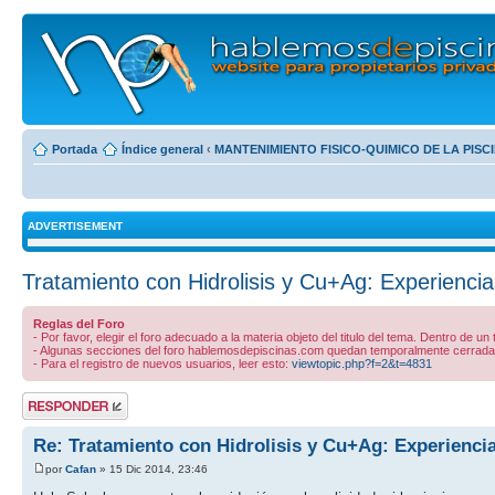
Portada
Índice general
‹
MANTENIMIENTO FISICO-QUIMICO DE LA PISC
ADVERTISEMENT
Tratamiento con Hidrolisis y Cu+Ag: Experiencia
Reglas del Foro
- Por favor, elegir el foro adecuado a la materia objeto del titulo del tema. Dentro de un
- Algunas secciones del foro hablemosdepiscinas.com quedan temporalmente cerradas 
- Para el registro de nuevos usuarios, leer esto:
viewtopic.php?f=2&t=4831
Publicar una
respuesta
Re: Tratamiento con Hidrolisis y Cu+Ag: Experienci
por
Cafan
» 15 Dic 2014, 23:46