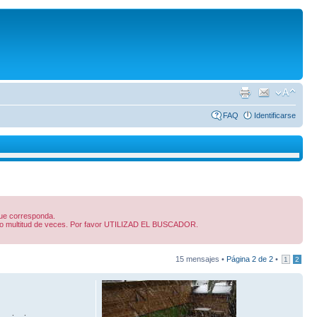
FAQ
Identificarse
 que corresponda.
dido multitud de veces. Por favor UTILIZAD EL BUSCADOR.
15 mensajes •
Página
2
de
2
•
1
2