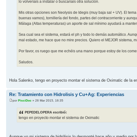
lo volveríais a instalar o buscaríais otra solución.
Mis otras opciones son Neolysis de Idegis (muy baja sal + UV). El tema
buenas vamos), tornillería del fondo, partes del contracorriente y aunqu
Málaga (Altas temperaturas) un aporte de sal mínimo ayudará a mantener
Sea cual sea el sistema, estará el ph y todo lo demás automático. A
mal estado, me hace que no mire precios. Quiero el MEJOR sistema, m
Por favor, os ruego que me echéis una mano porque estoy de los comerc
Saludos.
Hola Salenko, tengo en proyecto montar el sistema de Oximatic de la e
Re: Tratamiento con Hidrolisis y Cu+Ag: Experiencias
por
PisciDoc
» 26 Mar 2015, 16:35
PEPEDELOPERA escribió:
tengo en proyecto montar el sistema de Oximatic
Aunque yo mi sistema de hidrólisis lo desmonté hace año y medio por 