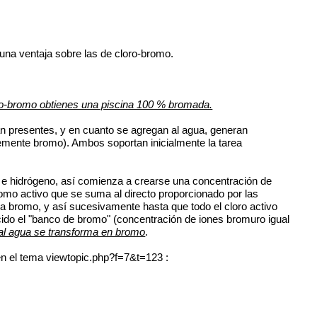
una ventaja sobre las de cloro-bromo.
oro-bromo obtienes una piscina 100 % bromada.
án presentes, y en cuanto se agregan al agua, generan
lemente bromo). Ambos soportan inicialmente la tarea
 e hidrógeno, así comienza a crearse una concentración de
omo activo que se suma al directo proporcionado por las
 bromo, y así sucesivamente hasta que todo el cloro activo
ido el "banco de bromo" (concentración de iones bromuro igual
o al agua se transforma en bromo
.
en el tema
viewtopic.php?f=7&t=123
: