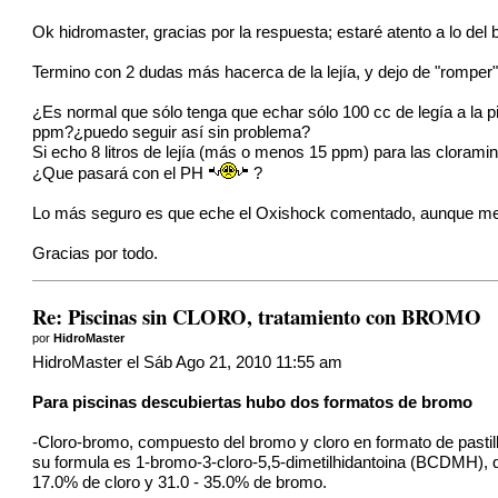
Ok hidromaster, gracias por la respuesta; estaré atento a lo del
Termino con 2 dudas más hacerca de la lejía, y dejo de "romper" 
¿Es normal que sólo tenga que echar sólo 100 cc de legía a la pi
ppm?¿puedo seguir así sin problema?
Si echo 8 litros de lejía (más o menos 15 ppm) para las cloramin
¿Que pasará con el PH
?
Lo más seguro es que eche el Oxishock comentado, aunque me in
Gracias por todo.
Re: Piscinas sin CLORO, tratamiento con BROMO
por
HidroMaster
HidroMaster el Sáb Ago 21, 2010 11:55 am
Para piscinas descubiertas hubo dos formatos de bromo
-Cloro-bromo, compuesto del bromo y cloro en formato de pastill
su formula es 1-bromo-3-cloro-5,5-dimetilhidantoina (BCDMH), q
17.0% de cloro y 31.0 - 35.0% de bromo.