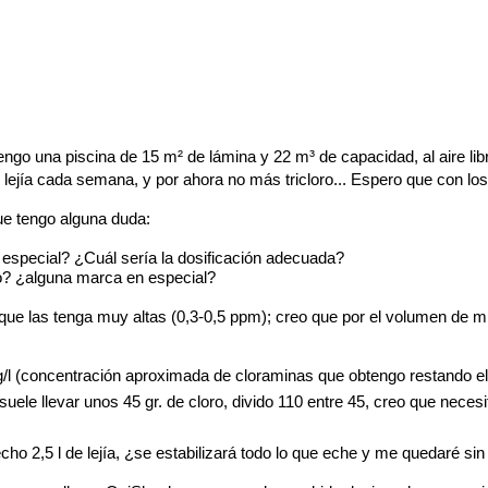
go una piscina de 15 m² de lámina y 22 m³ de capacidad, al aire libr
 lejía cada semana, y por ahora no más tricloro... Espero que con los
e tengo alguna duda:
ón especial? ¿Cuál sería la dosificación adecuada?
o? ¿alguna marca en especial?
ue las tenga muy altas (0,3-0,5 ppm); creo que por el volumen de mi 
mg/l (concentración aproximada de cloraminas que obtengo restando el
uele llevar unos 45 gr. de cloro, divido 110 entre 45, creo que necesito
echo 2,5 l de lejía, ¿se estabilizará todo lo que eche y me quedar