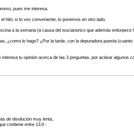
 bromo, pues me interesa.
el hilo; si lo ves conveniente, lo ponemos en otro lado.
scina a la semana (a causa del isocianúrico que además entorpece la f
as, ¿como lo hago? ¿Por la tarde, con la depuradora puesta (cuanto ti
teresa tu opinión acerca de las 3 preguntas, por aclarar algunos co
as de disolución muy lenta,
ue contiene entre 13.0 -