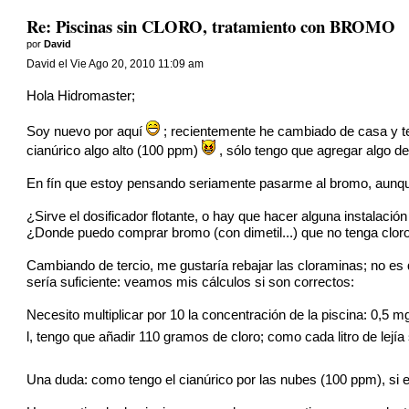
Re: Piscinas sin CLORO, tratamiento con BROMO
por
David
David el Vie Ago 20, 2010 11:09 am
Hola Hidromaster;
Soy nuevo por aquí
; recientemente he cambiado de casa y ten
cianúrico algo alto (100 ppm)
, sólo tengo que agregar algo de
En fín que estoy pensando seriamente pasarme al bromo, aunqu
¿Sirve el dosificador flotante, o hay que hacer alguna instalaci
¿Donde puedo comprar bromo (con dimetil...) que no tenga clor
Cambiando de tercio, me gustaría rebajar las cloraminas; no es q
sería suficiente: veamos mis cálculos si son correctos:
Necesito multiplicar por 10 la concentración de la piscina: 0,5 
l, tengo que añadir 110 gramos de cloro; como cada litro de lejía s
Una duda: como tengo el cianúrico por las nubes (100 ppm), si 