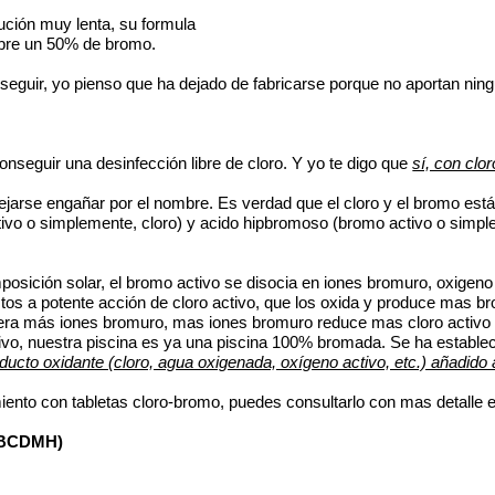
ución muy lenta, su formula
obre un 50% de bromo.
seguir, yo pienso que ha dejado de fabricarse porque no aportan ning
nseguir una desinfección libre de cloro. Y yo te digo que
sí, con cl
jarse engañar por el nombre. Es verdad que el cloro y el bromo est
ctivo o simplemente, cloro) y acido hipbromoso (bromo activo o simp
sición solar, el bromo activo se disocia en iones bromuro, oxigeno
s a potente acción de cloro activo, que los oxida y produce mas br
ra más iones bromuro, mas iones bromuro reduce mas cloro activo a
ivo, nuestra piscina es ya una piscina 100% bromada. Se ha establec
oducto oxidante (cloro, agua oxigenada, oxígeno activo, etc.) añadid
amiento con tabletas cloro-bromo, puedes consultarlo con mas detalle 
 (BCDMH)