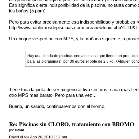
Eso significa cierta indisponibilidad de la piscina, no tanta como 
los baños (5 ppm)
Pero para evitar precisamente esa indisponibilidad y probables r
http://www.hablemosdepiscinas.com/foro/viewtopic.php?f=10&t
Un choque vespertino con MPS, y la mañana siguiente, a prosegui
Hay una tienda de piscinas cerca de casa que tienen un producto 
baja las cloraminas), por 30 euros el bote de 2,5 kg. ¿Alquien co
Tiene toda la pinta de ser oxígeno activo sin mas, nada mas tien
otro MPS mas barato. Pero para una vez…
Bueno, un saludo, continuaremos con el bromo.
Re: Piscinas sin CLORO, tratamiento con BROMO
por
David
David el Vie Ago 20, 2010 1:11 pm