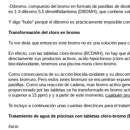
-Dibromo, compuesto del bromo en formato de pastillas de disol
es 1-3-dibromo 5,5 dimetilhidantoina (DBDMH), que contiene s
Y digo “hubo” porqué el dibromo es prácticamente imposible con
Transformación del cloro en bromo
Tu me dirás que entonces este bromo no es una solución para co
En efecto, con las tabletas cloro-bromo (BCDMH), no hay que de
directamente sus productos activos, acido hipocloroso (cloro a
biocida/oxidante, tenemos una piscina mixta cloro-bromo.
Como consecuencia de su acción biocida-oxidante y su descompo
iones bromuro. Pero estos iones bromuro se encuentran expuesto
pastillas. Como una reacción de cadena, mas bromo activo gene
proporcionado por las tabletas se ha transformado en bromo act
o superior a 15 ppm) y y a partir de este momento,
cualquier pr
Te incluyo a continuación unas cuantas directrices para el trat
Tratamiento de agua de piscinas con tabletas cloro-bromo
Inicio