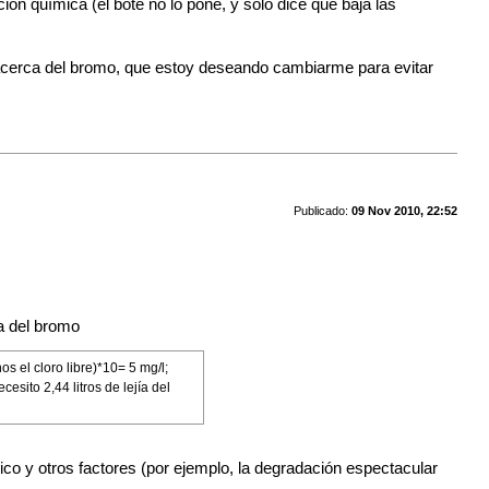
n química (el bote no lo pone, y sólo dice que baja las
 acerca del bromo, que estoy deseando cambiarme para evitar
Publicado:
09 Nov 2010, 22:52
a del bromo
s el cloro libre)*10= 5 mg/l;
esito 2,44 litros de lejía del
co y otros factores (por ejemplo, la degradación espectacular