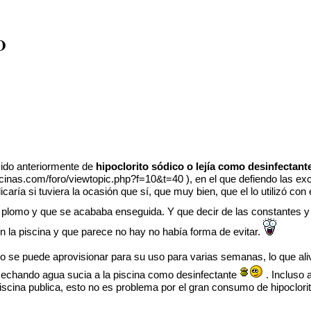
O
sido anteriormente de
hipoclorito sódico o lejía como desinfectant
cinas.com/foro/viewtopic.php?f=10&t=40
), en el que defiendo las ex
eplicaría si tuviera la ocasión que sí, que muy bien, que el lo utilizó 
l plomo y que se acababa enseguida. Y que decir de las constantes y
 en la piscina y que parece no hay no había forma de evitar.
o se puede aprovisionar para su uso para varias semanas, lo que alivi
 echando agua sucia a la piscina como desinfectante
. Incluso 
ina publica, esto no es problema por el gran consumo de hipoclorit