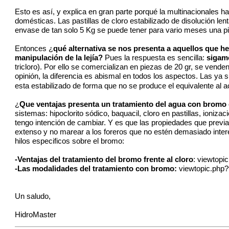
Esto es así, y explica en gran parte porqué la multinacionales ha
domésticas. Las pastillas de cloro estabilizado de disolución
envase de tan solo 5 Kg se puede tener para vario meses una p
Entonces ¿
qué alternativa se nos presenta a aquellos que h
manipulación de la lejía?
Pues la respuesta es sencilla:
sigamo
tricloro). Por ello se comercializan en piezas de 20 gr, se vend
opinión, la diferencia es abismal en todos los aspectos. Las ya 
esta estabilizado de forma que no se produce el equivalente al ac
¿
Que ventajas presenta un tratamiento del agua con bromo 
sistemas: hipoclorito sódico, baquacil, cloro en pastillas, ioniz
tengo intención de cambiar. Y es que las propiedades que previa
extenso y no marear a los foreros que no estén demasiado inter
hilos especificos sobre el bromo:
-Ventajas del tratamiento del bromo frente al cloro
:
viewtopi
-Las modalidades del tratamiento con bromo:
viewtopic.php
Un saludo,
HidroMaster