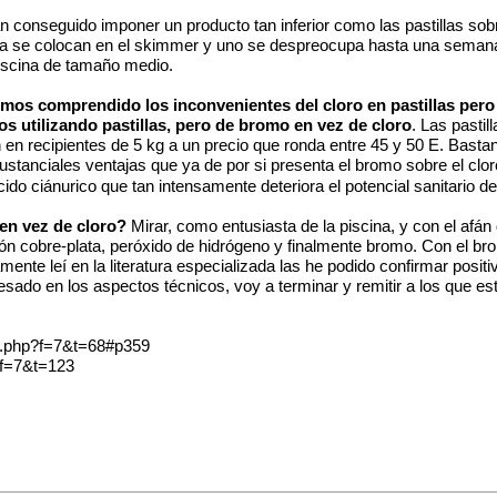
n conseguido imponer un producto tan inferior como las pastillas sobre
 lenta se colocan en el skimmer y uno se despreocupa hasta una sem
iscina de tamaño medio.
emos comprendido los inconvenientes del cloro en pastillas pero
s utilizando pastillas, pero de bromo en vez de cloro
. Las pasti
en en recipientes de 5 kg a un precio que ronda entre 45 y 50 E. Basta
sustanciales ventajas que ya de por si presenta el bromo sobre el clo
ido ciánurico que tan intensamente deteriora el potencial sanitario de
en vez de cloro?
Mirar, como entusiasta de la piscina, y con el afán
ación cobre-plata, peróxido de hidrógeno y finalmente bromo. Con el b
mente leí en la literatura especializada las he podido confirmar pos
esado en los aspectos técnicos, voy a terminar y remitir a los que e
c.php?f=7&t=68#p359
?f=7&t=123