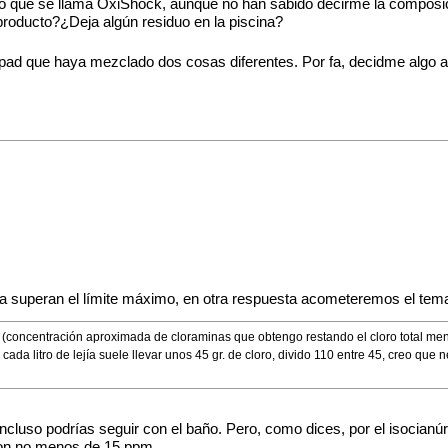
o que se llama OxiShock, aunque no han sabido decirme la composició
 producto?¿Deja algún residuo en la piscina?
ulpad que haya mezclado dos cosas diferentes. Por fa, decidme algo
 ya superan el límite máximo, en otra respuesta acometeremos el tem
/l (concentración aproximada de cloraminas que obtengo restando el cloro total meno
a litro de lejía suele llevar unos 45 gr. de cloro, divido 110 entre 45, creo que nec
luso podrías seguir con el baño. Pero, como dices, por el isocianúri
a con no menos de 15 ppm.