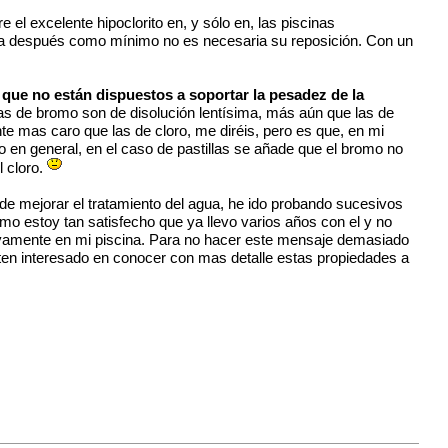
 el excelente hipoclorito en, y sólo en, las piscinas
ana después como mínimo no es necesaria su reposición. Con un
 que no están dispuestos a soportar la pesadez de la
llas de bromo son de disolución lentísima, más aún que las de
nte mas caro que las de cloro, me diréis, pero es que, en mi
ro en general, en el caso de pastillas se añade que el bromo no
l cloro.
 de mejorar el tratamiento del agua, he ido probando sucesivos
romo estoy tan satisfecho que ya llevo varios años con el y no
itivamente en mi piscina. Para no hacer este mensaje demasiado
sten interesado en conocer con mas detalle estas propiedades a