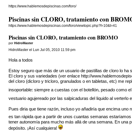
https://www.hablemosdepiscinas.com/foro/
Piscinas sin CLORO, tratamiento con BROM
https://www.hablemosdepiscinas.com/foro/viewtopic.php?f=10&t=41
Piscinas sin CLORO, tratamiento con BROMO
por
HidroMaster
HidroMaster el Lun Jul 05, 2010 11:59 pm
Hola a todos
Estoy seguro que más de un usuario de pastillas de cloro lo ha 
El cloro y sus variedades (ver enlace
http://www.hablemosdepis
del cloro (dicloro y tricloro, granulados o en tabletas, etc) me r
insoportable: siempre a cuestas con el botellón, pesado como e
vestuario agujereado por las salpicaduras del liquido al verterlo
Pues diria que tiene razón, incluso yo añadiría que encima uno n
es tan rápida que a partir de unos cuantas semanas estaríamos
tener autonomía para mucho más allá de una semana. En una pisc
depósito. ¡Así cualquiera!