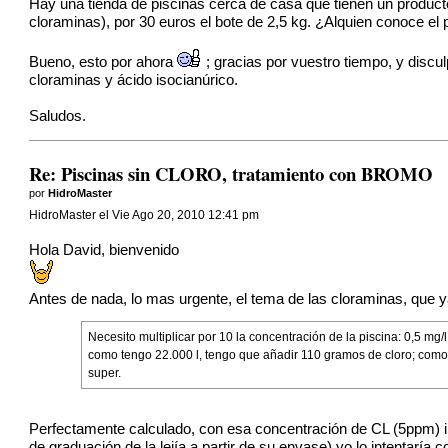
Hay una tienda de piscinas cerca de casa que tienen un product
cloraminas), por 30 euros el bote de 2,5 kg. ¿Alquien conoce el
Bueno, esto por ahora
; gracias por vuestro tiempo, y disc
cloraminas y ácido isocianúrico.
Saludos.
Re: Piscinas sin CLORO, tratamiento con BROMO
por
HidroMaster
HidroMaster el Vie Ago 20, 2010 12:41 pm
Hola David, bienvenido
Antes de nada, lo mas urgente, el tema de las cloraminas, que
Necesito multiplicar por 10 la concentración de la piscina: 0,5 mg
como tengo 22.000 l, tengo que añadir 110 gramos de cloro; como cad
super.
Perfectamente calculado, con esa concentración de CL (5ppm) inc
de graduación de la lejía a partir de su envase) yo lo intentarí