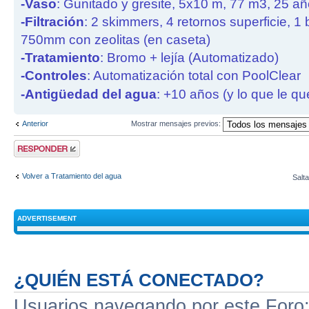
-Vaso
: Gunitado y gresite, 5x10 m, 77 m3, 25 a
-Filtración
: 2 skimmers, 4 retornos superficie, 1
750mm con zeolitas (en caseta)
-Tratamiento
: Bromo + lejía (Automatizado)
-Controles
: Automatización total con PoolClear
-Antigüedad del agua
: +10 años (y lo que le qu
Anterior
Mostrar mensajes previos:
Publicar una
respuesta
Volver a Tratamiento del agua
Salta
ADVERTISEMENT
¿QUIÉN ESTÁ CONECTADO?
Usuarios navegando por este Foro