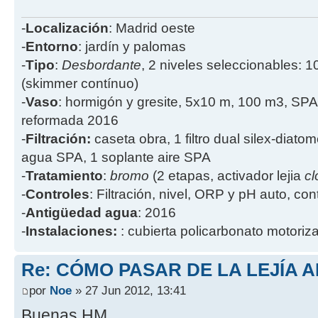
-
Localización
: Madrid oeste
-
Entorno
: jardín y palomas
-
Tipo
:
Desbordante
, 2 niveles seleccionables: 1
(skimmer contínuo)
-
Vaso
: hormigón y gresite, 5x10 m, 100 m3, SPA
reformada 2016
-
Filtración:
caseta obra, 1 filtro dual silex-diatome
agua SPA, 1 soplante aire SPA
-
Tratamiento
:
bromo
(2 etapas, activador lejia
cl
-
Controles
: Filtración, nivel, ORP y pH auto, co
-
Antigüedad agua
: 2016
-
Instalaciones:
: cubierta policarbonato motoriz
Re: CÓMO PASAR DE LA LEJÍA 
por
Noe
» 27 Jun 2012, 13:41
Buenas HM,