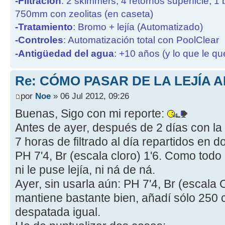
-Filtración
: 2 skimmers, 4 retornos superficie, 1
750mm con zeolitas (en caseta)
-Tratamiento
: Bromo + lejía (Automatizado)
-Controles
: Automatización total con PoolClear
-Antigüedad del agua
: +10 años (y lo que le qu
Re: CÓMO PASAR DE LA LEJÍA 
por
Noe
» 06 Jul 2012, 09:26
Buenas, Sigo con mi reporte:
Antes de ayer, después de 2 días con la 
7 horas de filtrado al día repartidos en 
PH 7'4, Br (escala cloro) 1'6. Como todo 
ni le puse lejía, ni ná de ná.
Ayer, sin usarla aún: PH 7'4, Br (escala
mantiene bastante bien, añadí sólo 250 cc
despatada igual.