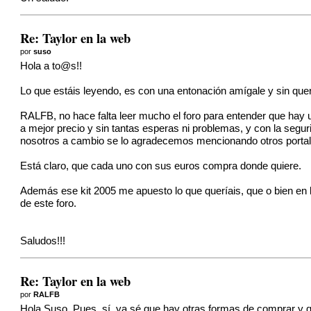
Re: Taylor en la web
por
suso
Hola a to@s!!
Lo que estáis leyendo, es con una entonación amígale y sin quer
RALFB, no hace falta leer mucho el foro para entender que hay 
a mejor precio y sin tantas esperas ni problemas, y con la segu
nosotros a cambio se lo agradecemos mencionando otros portale
Está claro, que cada uno con sus euros compra donde quiere.
Además ese kit 2005 me apuesto lo que queríais, que o bien en l
de este foro.
Saludos!!!
Re: Taylor en la web
por
RALFB
Hola Suso. Pues, sí, ya sé que hay otras formas de comprar y q