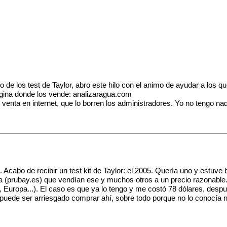
de los test de Taylor, abro este hilo con el animo de ayudar a los q
ágina donde los vende: analizaragua.com
e venta en internet, que lo borren los administradores. Yo no tengo n
 Acabo de recibir un test kit de Taylor: el 2005. Quería uno y estuve 
a (prubay.es) que vendían ese y muchos otros a un precio razonable.
SA, Europa...). El caso es que ya lo tengo y me costó 78 dólares, des
 puede ser arriesgado comprar ahí, sobre todo porque no lo conocía n