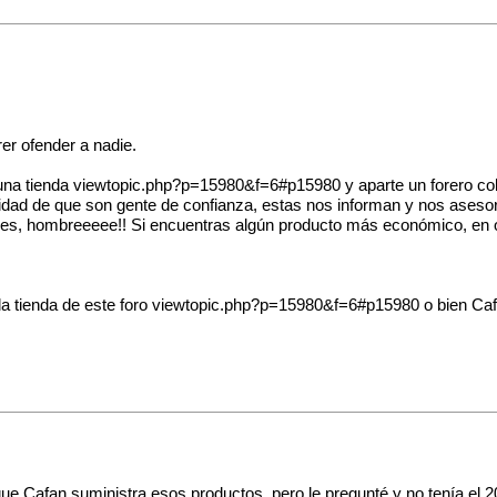
er ofender a nadie.
una tienda
viewtopic.php?p=15980&f=6#p15980
y aparte un forero co
ridad de que son gente de confianza, estas nos informan y nos aseso
s, hombreeeee!! Si encuentras algún producto más económico, en ot
a tienda de este foro
viewtopic.php?p=15980&f=6#p15980
o bien Caf
ue Cafan suministra esos productos, pero le pregunté y no tenía el 2