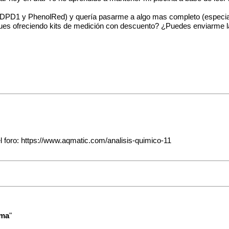
de DPD1 y PhenolRed) y quería pasarme a algo mas completo (especial
igues ofreciendo kits de medición con descuento? ¿Puedes enviarme la
l foro:
https://www.aqmatic.com/analisis-quimico-11
rma
"