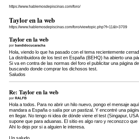
https://www.hablemosdepiscinas.com/foro/
Taylor en la web
https://www.hablemosdepiscinas.com/foro/viewtopic.php?f=11&t=3709
Taylor en la web
por
bandidocucaracha
Hola, viendo lo que ha pasado con el tema recientemente cerrado 
La distribuidora de los test en España (BEHQ) ha abierto una p
Si va en contra de las normas del foro el publicitar una página d
buscando donde comprar los dichosos test.
Saludos
Re: Taylor en la web
por
RALFB
Hola a todos. Para no abrir un hilo nuevo, pongo el mensaje aquí.
mandara a España o salía por un pastizal. Y encontré una págin
en llegar. No tengo ni idea de dónde viene el test (Singapur, U
supone que para aduanas. El sitio es algo raro y reconozco que
Ahí lo dejo por si a alguien le interesa.
Un saludo.