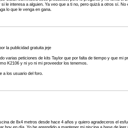
 le interesa a alguien. Ya veo que a ti no, pero quizá a otros sí. No
aga lo que le venga en gana.
 la publicidad gratuita jeje
o varias peticiones de kits Taylor que por falta de tiempo y que mi 
romo K2106 y ni yo ni mi proveedor los tenemos.
a los usuario del foro.
scina de 8x4 metros desde hace 4 años y quiero agradeceros el esfu
trar hoy en día. Yo he aprendido a mantener mi piscina a base de leer