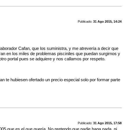
Publicado:
31 Ago 2015, 14:24
laborador Cafan, que los suministra, y me atrevería a decir que
ran en los miles de problemas pisciniles que puedan surgirnos y
ro portal pues se adquiere y nos callamos por respeto.
an te hubiesen ofertado un precio especial solo por formar parte
Publicado:
31 Ago 2015, 17:58
005 que es el que quería. No pretendo que nadie haga nada, ni