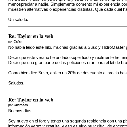
menospreciar a nadie. Simplemente comento mi experiencia por si
muestren alternativas o experiencias distintas. Que cada cual h
Un saludo.
Re: Taylor en la web
por
Cafan
No había leido este hilo, muchas gracias a Suso y HidroMaster por
Decir que este verano he andado super liado y realmente he tenid
Decir que una gran parte de las peticiones eran para el kit de b
Como bien dice Suso, aplico un 20% de descuento al precio base 
Saludos.
Re: Taylor en la web
por
Javimoes
Buenos días
Soy nuevo en el foro y tengo una segunda residencia con una pi
información veraz y gratuita, y eso es algo muy difícil de encon