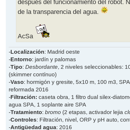
después del funcionamiento del robot. N
de la transparencia del agua.
AcSa
-
Localización
: Madrid oeste
-
Entorno
: jardín y palomas
-
Tipo
:
Desbordante
, 2 niveles seleccionables: 1
(skimmer contínuo)
-
Vaso
: hormigón y gresite, 5x10 m, 100 m3, SPA
reformada 2016
-
Filtración:
caseta obra, 1 filtro dual silex-diatome
agua SPA, 1 soplante aire SPA
-
Tratamiento
:
bromo
(2 etapas, activador lejia
cl
-
Controles
: Filtración, nivel, ORP y pH auto, co
-
Antigüedad agua
: 2016