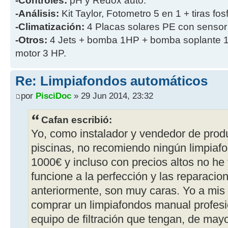
-Controles:
pH y Redox auto.
-Análisis:
Kit Taylor, Fotometro 5 en 1 + tiras fos
-Climatización:
4 Placas solares PE con sensor
-Otros:
4 Jets + bomba 1HP + bomba soplante 1
motor 3 HP.
Re: Limpiafondos automáticos
por
PisciDoc
» 29 Jun 2014, 23:32
Cafan escribió:
Yo, como instalador y vendedor de prod
piscinas, no recomiendo ningún limpiaf
1000€ y incluso con precios altos no h
funcione a la perfección y las reparacio
anteriormente, son muy caras. Yo a mis 
comprar un limpiafondos manual profesi
equipo de filtración que tengan, de may