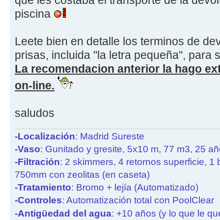
que les costaba el transporte de la devo
piscina
Leete bien en detalle los terminos de de
prisas, incluida "la letra pequeña", para
La recomendacion anterior la hago ext
on-line.
saludos
-Localización
: Madrid Sureste
-Vaso
: Gunitado y gresite, 5x10 m, 77 m3, 25 a
-Filtración
: 2 skimmers, 4 retornos superficie, 1
750mm con zeolitas (en caseta)
-Tratamiento
: Bromo + lejía (Automatizado)
-Controles
: Automatización total con PoolClear
-Antigüedad del agua
: +10 años (y lo que le qu