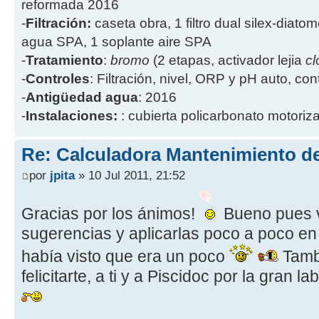
reformada 2016
-
Filtración:
caseta obra, 1 filtro dual silex-diatome
agua SPA, 1 soplante aire SPA
-
Tratamiento
:
bromo
(2 etapas, activador lejia
cl
-
Controles
: Filtración, nivel, ORP y pH auto, co
-
Antigüedad agua
: 2016
-
Instalaciones:
: cubierta policarbonato motoriz
Re: Calculadora Mantenimiento de
por
jpita
» 10 Jul 2011, 21:52
Gracias por los ánimos!
Bueno pues v
sugerencias y aplicarlas poco a poco en 
había visto que era un poco
Tamb
felicitarte, a ti y a Piscidoc por la gran 