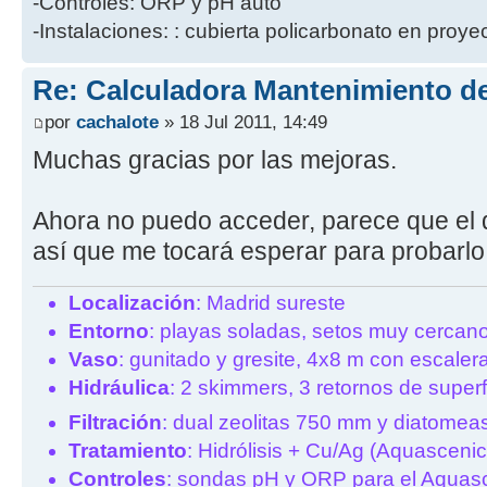
-Controles: ORP y pH auto
-Instalaciones: : cubierta policarbonato en proye
Re: Calculadora Mantenimiento de
por
cachalote
» 18 Jul 2011, 14:49
Muchas gracias por las mejoras.
Ahora no puedo acceder, parece que el 
así que me tocará esperar para probarlo
Localización
: Madrid sureste
Entorno
: playas soladas, setos muy cercan
Vaso
: gunitado y gresite, 4x8 m con escale
Hidráulica
: 2 skimmers, 3 retornos de superfi
Filtración
: dual zeolitas 750 mm y diatomea
Tratamiento
: Hidrólisis + Cu/Ag (Aquascen
Controles
: sondas pH y ORP para el Aquas