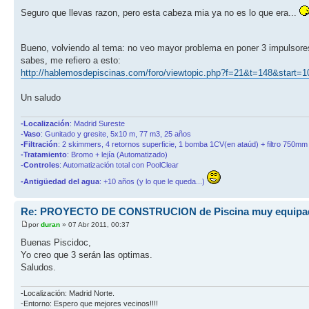
Seguro que llevas razon, pero esta cabeza mia ya no es lo que era...
Bueno, volviendo al tema: no veo mayor problema en poner 3 impulsor
sabes, me refiero a esto:
http://hablemosdepiscinas.com/foro/viewtopic.php?f=21&t=148&start=
Un saludo
-Localización
: Madrid Sureste
-Vaso
: Gunitado y gresite, 5x10 m, 77 m3, 25 años
-Filtración
: 2 skimmers, 4 retornos superficie, 1 bomba 1CV(en ataúd) + filtro 750mm 
-Tratamiento
: Bromo + lejía (Automatizado)
-Controles
: Automatización total con PoolClear
-Antigüedad del agua
: +10 años (y lo que le queda...)
Re: PROYECTO DE CONSTRUCION de Piscina muy equipa
por
duran
» 07 Abr 2011, 00:37
Buenas Piscidoc,
Yo creo que 3 serán las optimas.
Saludos.
-Localización: Madrid Norte.
-Entorno: Espero que mejores vecinos!!!!