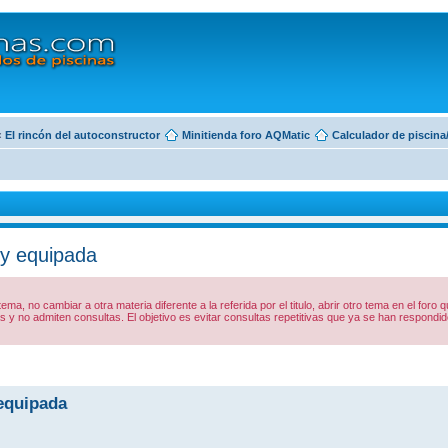
‹
El rincón del autoconstructor
Minitienda foro AQMatic
Calculador de piscina
 equipada
 tema, no cambiar a otra materia diferente a la referida por el titulo, abrir otro tema en el foro
y no admiten consultas. El objetivo es evitar consultas repetitivas que ya se han respon
equipada