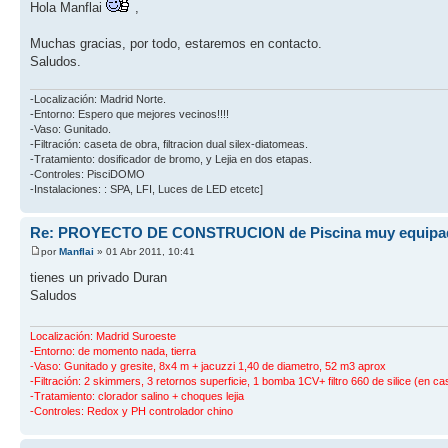
Hola Manflai
,
Muchas gracias, por todo, estaremos en contacto.
Saludos.
-Localización: Madrid Norte.
-Entorno: Espero que mejores vecinos!!!!
-Vaso: Gunitado.
-Filtración: caseta de obra, filtracion dual silex-diatomeas.
-Tratamiento: dosificador de bromo, y Lejia en dos etapas.
-Controles: PisciDOMO
-Instalaciones: : SPA, LFI, Luces de LED etcetc]
Re: PROYECTO DE CONSTRUCION de Piscina muy equipa
por
Manflai
» 01 Abr 2011, 10:41
tienes un privado Duran
Saludos
Localización: Madrid Suroeste
-Entorno: de momento nada, tierra
-Vaso: Gunitado y gresite, 8x4 m + jacuzzi 1,40 de diametro, 52 m3 aprox
-Filtración: 2 skimmers, 3 retornos superficie, 1 bomba 1CV+ filtro 660 de silice (en ca
-Tratamiento: clorador salino + choques lejia
-Controles: Redox y PH controlador chino