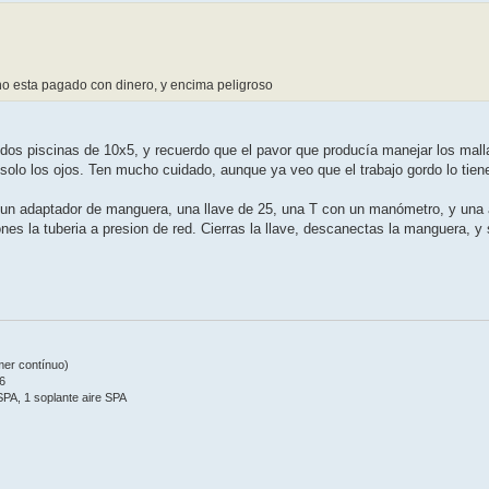
no esta pagado con dinero, y encima peligroso
 dos piscinas de 10x5, y recuerdo que el pavor que producía manejar los mal
olo los ojos. Ten mucho cuidado, aunque ya veo que el trabajo gordo lo tien
s, un adaptador de manguera, una llave de 25, una T con un manómetro, y una 
pones la tuberia a presion de red. Cierras la llave, descanectas la manguera, 
mmer contínuo)
6
 SPA, 1 soplante aire SPA