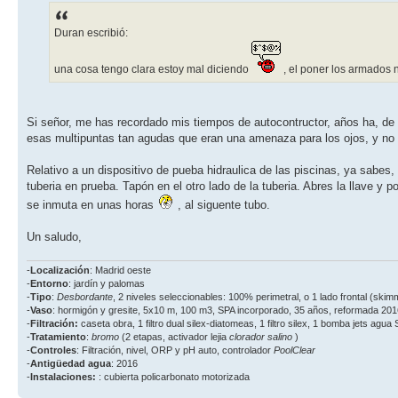
Duran escribió:
una cosa tengo clara estoy mal diciendo
, el poner los armados 
Si señor, me has recordado mis tiempos de autocontructor, años ha, de
esas multipuntas tan agudas que eran una amenaza para los ojos, y no s
Relativo a un dispositivo de pueba hidraulica de las piscinas, ya sabe
tuberia en prueba. Tapón en el otro lado de la tuberia. Abres la llave y 
se inmuta en unas horas
, al siguente tubo.
Un saludo,
-
Localización
: Madrid oeste
-
Entorno
: jardín y palomas
-
Tipo
:
Desbordante
, 2 niveles seleccionables: 100% perimetral, o 1 lado frontal (ski
-
Vaso
: hormigón y gresite, 5x10 m, 100 m3, SPA incorporado, 35 años, reformada 201
-
Filtración:
caseta obra, 1 filtro dual silex-diatomeas, 1 filtro silex, 1 bomba jets agua
-
Tratamiento
:
bromo
(2 etapas, activador lejia
clorador salino
)
-
Controles
: Filtración, nivel, ORP y pH auto, controlador
PoolClear
-
Antigüedad agua
: 2016
-
Instalaciones:
: cubierta policarbonato motorizada