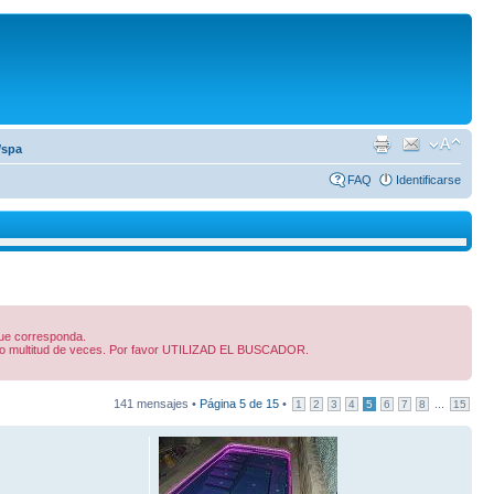
/spa
FAQ
Identificarse
 que corresponda.
dido multitud de veces. Por favor UTILIZAD EL BUSCADOR.
141 mensajes •
Página
5
de
15
•
...
1
2
3
4
5
6
7
8
15