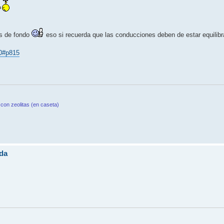
es de fondo
eso si recuerda que las conducciones deben de estar equilib
10#p815
con zeolitas (en caseta)
da