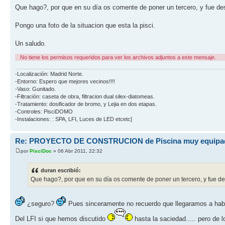
Que hago?, por que en su día os comente de poner un tercero, y fue de
Pongo una foto de la situacion que esta la pisci.
Un saludo.
No tiene los permisos requeridos para ver los archivos adjuntos a este mensaje.
-Localización: Madrid Norte.
-Entorno: Espero que mejores vecinos!!!!
-Vaso: Gunitado.
-Filtración: caseta de obra, filtracion dual silex-diatomeas.
-Tratamiento: dosificador de bromo, y Lejia en dos etapas.
-Controles: PisciDOMO
-Instalaciones: : SPA, LFI, Luces de LED etcetc]
Re: PROYECTO DE CONSTRUCION de Piscina muy equipa
por
PisciDoc
» 06 Abr 2011, 22:32
duran escribió:
Que hago?, por que en su día os comente de poner un tercero, y fue d
¿seguro?
Pues sinceramente no recuerdo que llegaramos a habla
Del LFI si que hemos discutido
hasta la saciedad..... pero de 