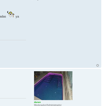
radas
ya
duran
Moderador/Administrador