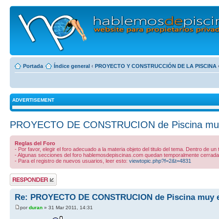
Portada
Índice general
‹
PROYECTO Y CONSTRUCCIÓN DE LA PISCINA
ADVERTISEMENT
PROYECTO DE CONSTRUCION de Piscina muy
Reglas del Foro
- Por favor, elegir el foro adecuado a la materia objeto del titulo del tema. Dentro de un
- Algunas secciones del foro hablemosdepiscinas.com quedan temporalmente cerradas 
- Para el registro de nuevos usuarios, leer esto:
viewtopic.php?f=2&t=4831
Publicar una
respuesta
Re: PROYECTO DE CONSTRUCION de Piscina muy 
por
duran
» 31 Mar 2011, 14:31