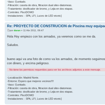
-Vaso: Gunitado.
-Filtración: caseta de obra, filtracion dual silex-diatomeas.
-Tratamiento: dosificador de bromo, y Lejia en dos etapas.
-Controles: PisciDOMO
-Instalaciones: : SPA, LFI, Luces de LED etcetc]
Re: PROYECTO DE CONSTRUCION de Piscina muy equipa
por
duran
» 11 Abr 2011, 09:47
Hola Hoy empiezo con los armados, ya veremos como se me da.
Saludos.
bueno aqui va una foto de como va los armados, de momento seguimo
con dinero, y encima peligroso.
No tiene los permisos requeridos para ver los archivos adjuntos a este mensaje.
-Localización: Madrid Norte.
-Entorno: Espero que mejores vecinos!!!!
-Vaso: Gunitado.
-Filtración: caseta de obra, filtracion dual silex-diatomeas.
-Tratamiento: dosificador de bromo, y Lejia en dos etapas.
-Controles: PisciDOMO
-Instalaciones: : SPA, LFI, Luces de LED etcetc]