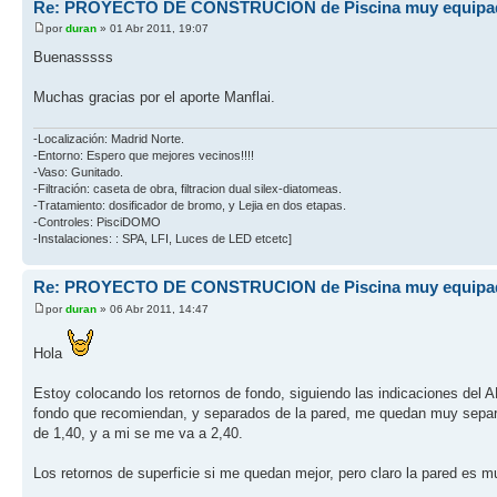
Re: PROYECTO DE CONSTRUCION de Piscina muy equipa
por
duran
» 01 Abr 2011, 19:07
Buenasssss
Muchas gracias por el aporte Manflai.
-Localización: Madrid Norte.
-Entorno: Espero que mejores vecinos!!!!
-Vaso: Gunitado.
-Filtración: caseta de obra, filtracion dual silex-diatomeas.
-Tratamiento: dosificador de bromo, y Lejia en dos etapas.
-Controles: PisciDOMO
-Instalaciones: : SPA, LFI, Luces de LED etcetc]
Re: PROYECTO DE CONSTRUCION de Piscina muy equipa
por
duran
» 06 Abr 2011, 14:47
Hola
Estoy colocando los retornos de fondo, siguiendo las indicaciones del AB
fondo que recomiendan, y separados de la pared, me quedan muy separad
de 1,40, y a mi se me va a 2,40.
Los retornos de superficie si me quedan mejor, pero claro la pared es