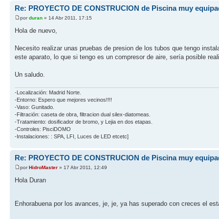
Re: PROYECTO DE CONSTRUCION de Piscina muy equipa
por
duran
» 14 Abr 2011, 17:15
Hola de nuevo,
Necesito realizar unas pruebas de presion de los tubos que tengo insta
este aparato, lo que si tengo es un compresor de aire, sería posible re
Un saludo.
-Localización: Madrid Norte.
-Entorno: Espero que mejores vecinos!!!!
-Vaso: Gunitado.
-Filtración: caseta de obra, filtracion dual silex-diatomeas.
-Tratamiento: dosificador de bromo, y Lejia en dos etapas.
-Controles: PisciDOMO
-Instalaciones: : SPA, LFI, Luces de LED etcetc]
Re: PROYECTO DE CONSTRUCION de Piscina muy equipa
por
HidroMaster
» 17 Abr 2011, 12:49
Hola Duran
Enhorabuena por los avances, je, je, ya has superado con creces el esta