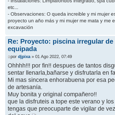
- Instalaciones: Limpiafondos integrado, spa cub
etc...
- Observaciones: O queda increible y mi mujer es 
proyecto un año más y mi mujer me mata y me en
excavación
Re: Proyecto: piscina irregular d
equipada
por
djpixa
» 01 Ago 2022, 07:49
Ohhhh!!! por fin!! despues de tantos dis
sentar llenarla,bañarse y disfrutarla en f
Mi mas sincera enhorabuena por esa ped
de artesanía.
Muy bonita y original compañero!!
que la disfruteis a tope este verano y l
tengas que preocuparte de vigilar de ve