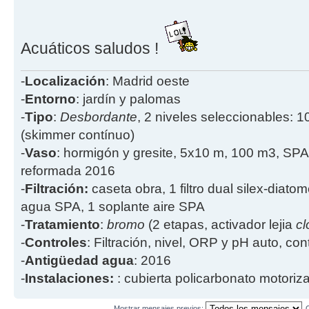
Acuáticos saludos !
-
Localización
: Madrid oeste
-
Entorno
: jardín y palomas
-
Tipo
:
Desbordante
, 2 niveles seleccionables: 1
(skimmer contínuo)
-
Vaso
: hormigón y gresite, 5x10 m, 100 m3, SPA
reformada 2016
-
Filtración:
caseta obra, 1 filtro dual silex-diatome
agua SPA, 1 soplante aire SPA
-
Tratamiento
:
bromo
(2 etapas, activador lejia
cl
-
Controles
: Filtración, nivel, ORP y pH auto, co
-
Antigüedad agua
: 2016
-
Instalaciones:
: cubierta policarbonato motoriz
Mostrar mensajes previos: