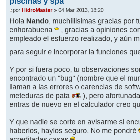
piscinas y spa
por
HidroMaster
» 04 Mar 2013, 18:20
Hola
Nando
, muchíiiisimas gracias por 
enhorabuena
, gracias a opiniones co
empleado el esfuerzo realizado, y aún m
para seguir e incorporar la funciones qu
Y por si fuera poco, tu observaciones so
encontrado un "bug" (nombre que el mun
llaman a las errores o carencias de soft
meteduras de pata
), pero afortunada
entras de nuevo en el calculador creo qu
Y que nadie se corte en avisarme si en
haberlos, haylos seguro. No me pondré
acreditadas casas