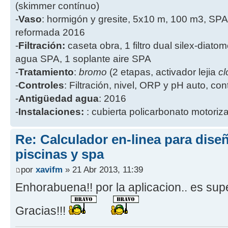
(skimmer contínuo)
-
Vaso
: hormigón y gresite, 5x10 m, 100 m3, SPA
reformada 2016
-
Filtración:
caseta obra, 1 filtro dual silex-diatome
agua SPA, 1 soplante aire SPA
-
Tratamiento
:
bromo
(2 etapas, activador lejia
cl
-
Controles
: Filtración, nivel, ORP y pH auto, co
-
Antigüedad agua
: 2016
-
Instalaciones:
: cubierta policarbonato motoriz
Re: Calculador en-linea para dis
piscinas y spa
por
xavifm
» 21 Abr 2013, 11:39
Enhorabuena!! por la aplicacion.. es supe
Gracias!!!