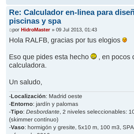
Re: Calculador en-linea para dis
piscinas y spa
por
HidroMaster
» 09 Jul 2013, 01:43
Hola RALFB, gracias por tus elogios
Eso que pides esta hecho
, en pocos d
calculadora.
Un saludo,
-
Localización
: Madrid oeste
-
Entorno
: jardín y palomas
-
Tipo
:
Desbordante
, 2 niveles seleccionables: 1
(skimmer contínuo)
-
Vaso
: hormigón y gresite, 5x10 m, 100 m3, SPA