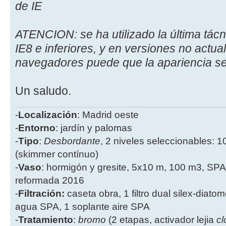
de IE
ATENCION: se ha utilizado la última tác
IE8 e inferiores, y en versiones no actua
navegadores puede que la apariencia se
Un saludo.
-
Localización
: Madrid oeste
-
Entorno
: jardín y palomas
-
Tipo
:
Desbordante
, 2 niveles seleccionables: 1
(skimmer contínuo)
-
Vaso
: hormigón y gresite, 5x10 m, 100 m3, SPA
reformada 2016
-
Filtración:
caseta obra, 1 filtro dual silex-diatome
agua SPA, 1 soplante aire SPA
-
Tratamiento
:
bromo
(2 etapas, activador lejia
cl