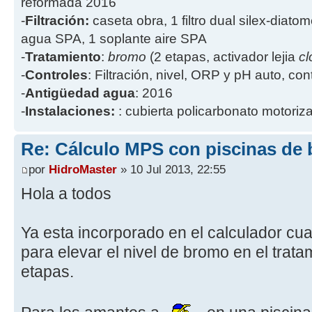
reformada 2016
-
Filtración:
caseta obra, 1 filtro dual silex-diatome
agua SPA, 1 soplante aire SPA
-
Tratamiento
:
bromo
(2 etapas, activador lejia
cl
-
Controles
: Filtración, nivel, ORP y pH auto, co
-
Antigüedad agua
: 2016
-
Instalaciones:
: cubierta policarbonato motoriz
Re: Cálculo MPS con piscinas de
por
HidroMaster
» 10 Jul 2013, 22:55
Hola a todos
Ya esta incorporado en el calculador c
para elevar el nivel de bromo en el trat
etapas.