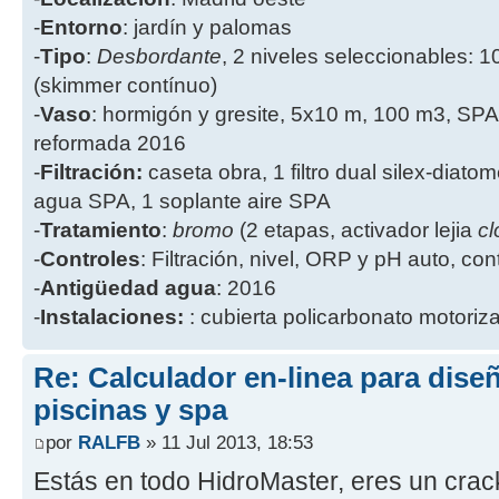
-
Entorno
: jardín y palomas
-
Tipo
:
Desbordante
, 2 niveles seleccionables: 1
(skimmer contínuo)
-
Vaso
: hormigón y gresite, 5x10 m, 100 m3, SPA
reformada 2016
-
Filtración:
caseta obra, 1 filtro dual silex-diatome
agua SPA, 1 soplante aire SPA
-
Tratamiento
:
bromo
(2 etapas, activador lejia
cl
-
Controles
: Filtración, nivel, ORP y pH auto, co
-
Antigüedad agua
: 2016
-
Instalaciones:
: cubierta policarbonato motoriz
Re: Calculador en-linea para dis
piscinas y spa
por
RALFB
» 11 Jul 2013, 18:53
Estás en todo HidroMaster, eres un crac