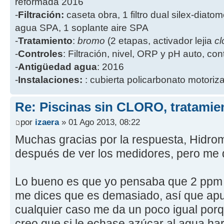
reformada 2016
-
Filtración:
caseta obra, 1 filtro dual silex-diatome
agua SPA, 1 soplante aire SPA
-
Tratamiento
:
bromo
(2 etapas, activador lejia
cl
-
Controles
: Filtración, nivel, ORP y pH auto, co
-
Antigüedad agua
: 2016
-
Instalaciones:
: cubierta policarbonato motoriz
Re: Piscinas sin CLORO, tratam
por
izaera
» 01 Ago 2013, 08:22
Muchas gracias por la respuesta, Hidroma
después de ver los medidores, pero me 
Lo bueno es que yo pensaba que 2 ppm e
me dices que es demasiado, así que apu
cualquier caso me da un poco igual porq
creo que si le echase azúcar al agua h