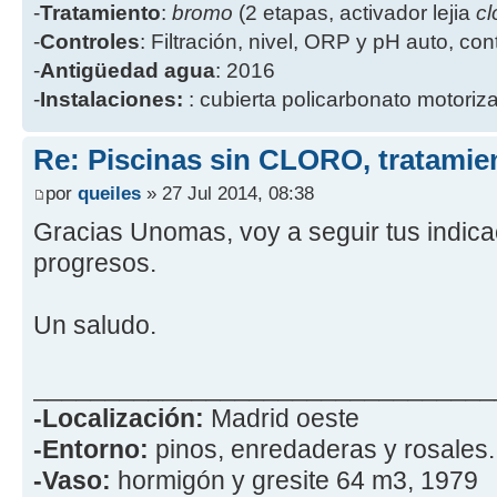
-
Tratamiento
:
bromo
(2 etapas, activador lejia
cl
-
Controles
: Filtración, nivel, ORP y pH auto, co
-
Antigüedad agua
: 2016
-
Instalaciones:
: cubierta policarbonato motoriz
Re: Piscinas sin CLORO, tratam
por
queiles
» 27 Jul 2014, 08:38
Gracias Unomas, voy a seguir tus indica
progresos.
Un saludo.
________________________________
-Localización:
Madrid oeste
-Entorno:
pinos, enredaderas y rosales.
-Vaso:
hormigón y gresite 64 m3, 1979