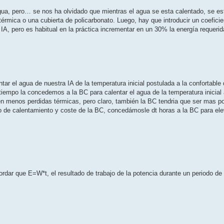
gua, pero… se nos ha olvidado que mientras el agua se esta calentado, se es
érmica o una cubierta de policarbonato. Luego, hay que introducir un coeficien
IA, pero es habitual en la práctica incrementar en un 30% la energía requerid
r el agua de nuestra IA de la temperatura inicial postulada a la confortable 
iempo la concedemos a la BC para calentar el agua de la temperatura inicial
 menos perdidas térmicas, pero claro, también la BC tendria que ser mas pot
o de calentamiento y coste de la BC, concedámosle dt horas a la BC para ele
rdar que E=W*t, el resultado de trabajo de la potencia durante un periodo de