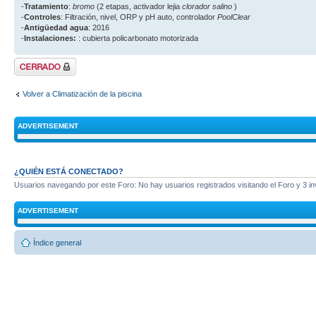
-
Tratamiento
:
bromo
(2 etapas, activador lejia
clorador salino
)
-
Controles
: Filtración, nivel, ORP y pH auto, controlador
PoolClear
-
Antigüedad agua
: 2016
-
Instalaciones:
: cubierta policarbonato motorizada
Tema cerrado
Volver a Climatización de la piscina
ADVERTISEMENT
¿QUIÉN ESTÁ CONECTADO?
Usuarios navegando por este Foro: No hay usuarios registrados visitando el Foro y 3 in
ADVERTISEMENT
Índice general