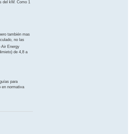
as del kW. Como 1
, pero también mas
culado, no las
 Air Energy
imieto) de 4,8 a
guías para
o en normativa