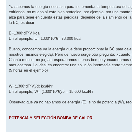
Ya sabemos la energía necesaria para incrementar la temperatura del a
enfriando, no mucho si esta bien protegida, por ejemplo, por una manta t
alza para tener en cuenta estas pérdidas, depende del aislamiento de la 
la BC, es decir
E=1300*dT*V kcal,
En el ejemplo, E= 1300*10*6= 78.000 kcal
Bueno, conocemos ya la energía que debe proporcionar la BC para calenta
nosotros mismos elegida). Pero de nuevo surge otra pregunta: ¿cuánto t
Cuanto menos, mejor, así esperaríamos menos tiempo y incurriríamos en
mas costosa. Lo ideal es encontrar una solución intermedia entre tiemp
(5 horas en el ejemplo)
W=(1300*dT*V)/dt kcal/hr
En el ejemplo, W= (1300*10*6)/5 = 15.600 kcal/hr
Observad que ya no hablamos de energía (E), sino de potencia (W), reco
POTENCIA Y SELECCIÓN BOMBA DE CALOR