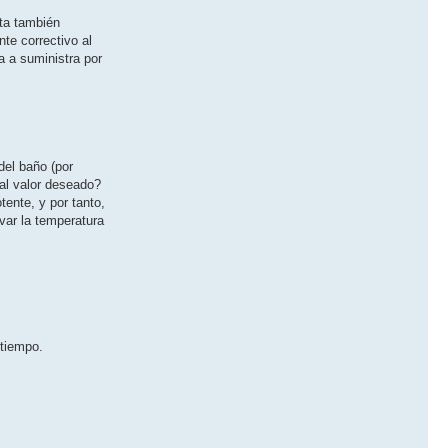
ta también
te correctivo al
a a suministra por
del baño (por
 al valor deseado?
ente, y por tanto,
var la temperatura
 tiempo.