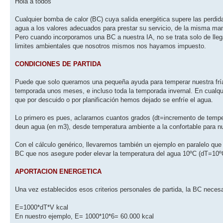
Hola a todos
Cualquier bomba de calor (BC) cuya salida energética supere las perdida
agua a los valores adecuados para prestar su servicio, de la misma man
Pero cuando incorporamos una BC a nuestra IA, no se trata solo de lleg
limites ambientales que nosotros mismos nos hayamos impuesto.
CONDICIONES DE PARTIDA
Puede que solo queramos una pequeña ayuda para temperar nuestra fría a
temporada unos meses, e incluso toda la temporada invernal. En cualqui
que por descuido o por planificación hemos dejado se enfríe el agua.
Lo primero es pues, aclararnos cuantos grados (dt=incremento de tempe
deun agua (en m3), desde temperatura ambiente a la confortable para nu
Con el cálculo genérico, llevaremos también un ejemplo en paralelo qu
BC que nos asegure poder elevar la temperatura del agua 10ºC (dT=10ºC)
APORTACION ENERGETICA
Una vez establecidos esos criterios personales de partida, la BC necesa
E=1000*dT*V kcal
En nuestro ejemplo, E= 1000*10*6= 60.000 kcal