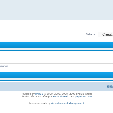
Saltar a:
vitados
El E
Powered by
phpBB
© 2000, 2002, 2005, 2007 phpBB Group
Traducción al español por
Huan Manwë
para
phpbb-es.com
Advertisements by
Advertisement Management