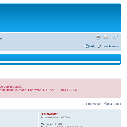
pa
FAQ
Identificarse
 que corresponda.
dido multitud de veces. Por favor UTILIZAD EL BUSCADOR.
1 mensaje • Página
1
de
1
HidroMaster
Administrador del Sitio
Mensajes:
2648