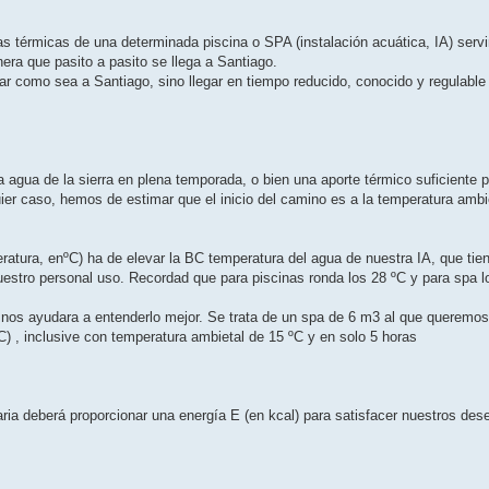
s térmicas de una determinada piscina o SPA (instalación acuática, IA) servir
era que pasito a pasito se llega a Santiago.
ar como sea a Santiago, sino llegar en tiempo reducido, conocido y regulable
gua de la sierra en plena temporada, o bien una aporte térmico suficiente p
er caso, hemos de estimar que el inicio del camino es a la temperatura ambi
ratura, enºC) ha de elevar la BC temperatura del agua de nuestra IA, que ti
estro personal uso. Recordad que para piscinas ronda los 28 ºC y para spa l
e nos ayudara a entenderlo mejor. Se trata de un spa de 6 m3 al que queremo
 , inclusive con temperatura ambietal de 15 ºC y en solo 5 horas
ria deberá proporcionar una energía E (en kcal) para satisfacer nuestros des