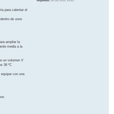
Registrado:
30 Oct 2010, 05:41
ía para calentar el
 dentro de unos
ara ampliar la
ente media a la
ene un volumen V
os 38 ºC
s equipar con una
eos: