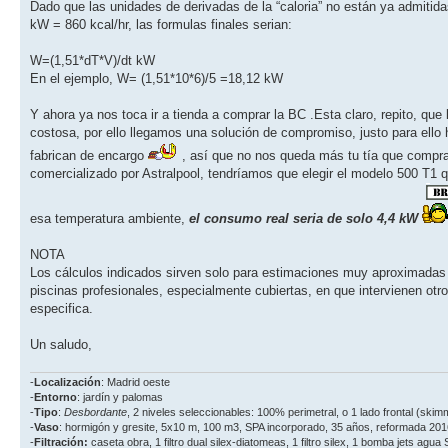
Dado que las unidades de derivadas de la “caloria” no están ya admitid
kW = 860 kcal/hr, las formulas finales serian:
W=(1,51*dT*V)/dt kW
En el ejemplo, W= (1,51*10*6)/5 =18,12 kW
Y ahora ya nos toca ir a tienda a comprar la BC .Esta claro, repito, qu
costosa, por ello llegamos una solución de compromiso, justo para ello
fabrican de encargo
, así que no nos queda más tu tía que compra
comercializado por Astralpool, tendríamos que elegir el modelo 500 T1 
esa temperatura ambiente,
el consumo real seria de solo 4,4 kW
NOTA
Los cálculos indicados sirven solo para estimaciones muy aproximadas 
piscinas profesionales, especialmente cubiertas, en que intervienen ot
especifica.
Un saludo,
-
Localización
: Madrid oeste
-
Entorno
: jardín y palomas
-
Tipo
:
Desbordante
, 2 niveles seleccionables: 100% perimetral, o 1 lado frontal (ski
-
Vaso
: hormigón y gresite, 5x10 m, 100 m3, SPA incorporado, 35 años, reformada 201
-
Filtración:
caseta obra, 1 filtro dual silex-diatomeas, 1 filtro silex, 1 bomba jets agua