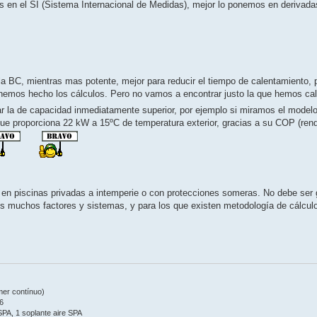
as en el SI (Sistema Internacional de Medidas), mejor lo ponemos en derivad
e la BC, mientras mas potente, mejor para reducir el tiempo de calentamiento
 hemos hecho los cálculos. Pero no vamos a encontrar justo la que hemos cal
r la de capacidad inmediatamente superior, por ejemplo si miramos el modelo
que proporciona 22 kW a 15ºC de temperatura exterior, gracias a su COP (rend
en piscinas privadas a intemperie o con protecciones someras. No debe ser 
ros muchos factores y sistemas, y para los que existen metodología de cálcul
mmer contínuo)
6
 SPA, 1 soplante aire SPA