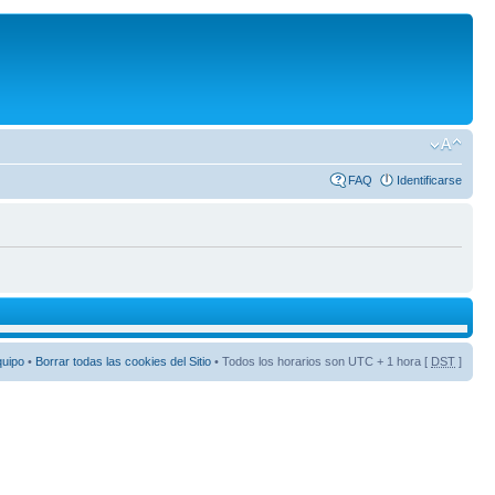
FAQ
Identificarse
quipo
•
Borrar todas las cookies del Sitio
• Todos los horarios son UTC + 1 hora [
DST
]