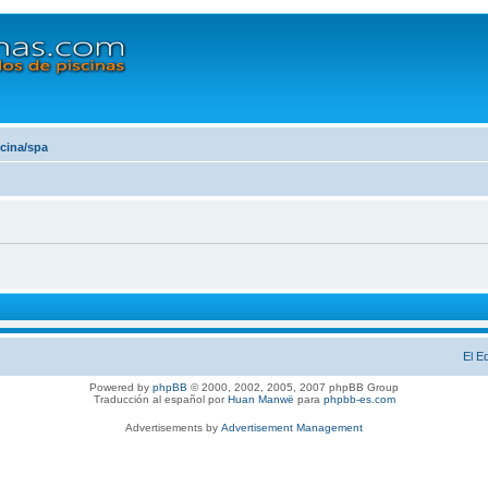
scina/spa
El E
Powered by
phpBB
© 2000, 2002, 2005, 2007 phpBB Group
Traducción al español por
Huan Manwë
para
phpbb-es.com
Advertisements by
Advertisement Management