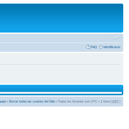
FAQ
Identificarse
quipo
•
Borrar todas las cookies del Sitio
• Todos los horarios son UTC + 1 hora [
DST
]