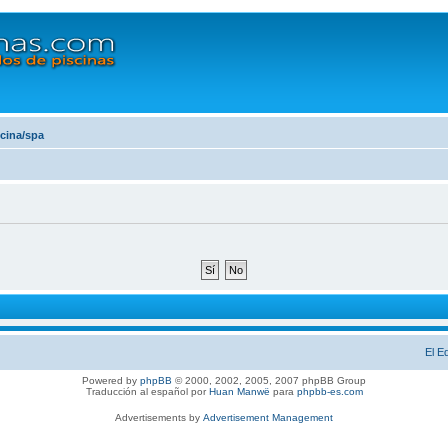
scina/spa
El E
Powered by
phpBB
© 2000, 2002, 2005, 2007 phpBB Group
Traducción al español por
Huan Manwë
para
phpbb-es.com
Advertisements by
Advertisement Management