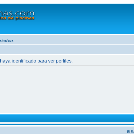
scina/spa
haya identificado para ver perfiles.
El E