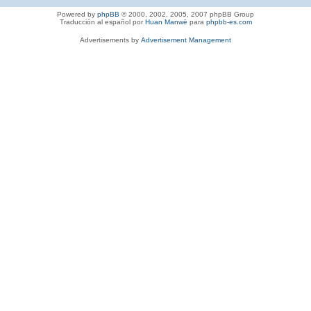
Powered by
phpBB
© 2000, 2002, 2005, 2007 phpBB Group
Traducción al español por
Huan Manwë
para
phpbb-es.com
Advertisements by
Advertisement Management