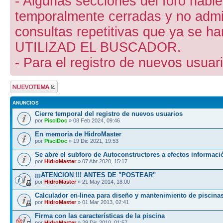
- Algunas secciones del foro hab
temporalmente cerradas y no admite
consultas repetitivas que ya se ha
UTILIZAD EL BUSCADOR.
- Para el registro de nuevos usuari
Publicar un nuevo
tema
ANUNCIOS
Cierre temporal del registro de nuevos usuarios
por
PisciDoc
» 08 Feb 2024, 09:46
En memoria de HidroMaster
por
PisciDoc
» 19 Dic 2021, 19:53
Se abre el subforo de Autoconstructores a efectos informaci
por
HidroMaster
» 07 Abr 2020, 15:17
¡¡¡ATENCION !!! ANTES DE "POSTEAR"
por
HidroMaster
» 21 May 2014, 18:00
Calculador en-linea para diseño y mantenimiento de piscina
por
HidroMaster
» 01 Mar 2013, 02:41
Firma con las características de la piscina
por
HidroMaster
» 29 Dic 2010, 01:57