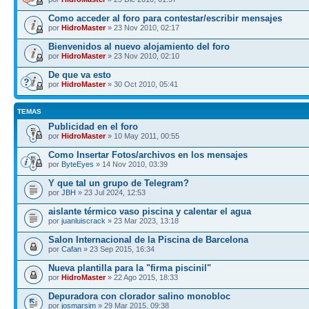
Como acceder al foro para contestar/escribir mensajes
por
HidroMaster
» 23 Nov 2010, 02:17
Bienvenidos al nuevo alojamiento del foro
por
HidroMaster
» 23 Nov 2010, 02:10
De que va esto
por
HidroMaster
» 30 Oct 2010, 05:41
TEMAS
Publicidad en el foro
por
HidroMaster
» 10 May 2011, 00:55
Como Insertar Fotos/archivos en los mensajes
por
ByteEyes
» 14 Nov 2010, 03:39
Y que tal un grupo de Telegram?
por
JBH
» 23 Jul 2024, 12:53
aislante térmico vaso piscina y calentar el agua
por
juanluiscrack
» 23 Mar 2023, 13:18
Salon Internacional de la Piscina de Barcelona
por
Cafan
» 23 Sep 2015, 16:34
Nueva plantilla para la "firma piscinil"
por
HidroMaster
» 22 Ago 2015, 18:33
Depuradora con clorador salino monobloc
por
josmarsim
» 29 Mar 2015, 09:38