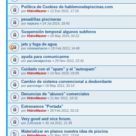
Política de Cookies de hablemosdepiscinas.com
por
HidroMaster
» 12 Ene 2015, 17:19
pesadillas piscineras
por
neptuno
» 24 Jul 2014, 18:40
Suspensión temporal algunos subforos
por
HidroMaster
» 20 May 2014, 04:22
jets y fuga de agua
por
rominasharon
» 19 Feb 2013, 14:48
ayuda para comunicarme
por
pacodealgeciras
» 29 Nov 2012, 22:42
Cuidado con el "spam" y el "autospam"
por
HidroMaster
» 14 Nov 2010, 03:09
Cambio de sistema convencional a desbordante
por
pacovega
» 18 May 2012, 20:14
Denuncias de "abusos" comerciales
por
HidroMaster
» 21 Abr 2012, 18:32
Estrenamos "Portada"
por
HidroMaster
» 28 Feb 2012, 02:15
Very good and nice forum.
por
ZJGrozer
» 30 Jul 2011, 21:38
Materializar en planos nuestra idea de piscina
por
HidroMaster
» 01 May 2011, 23:58