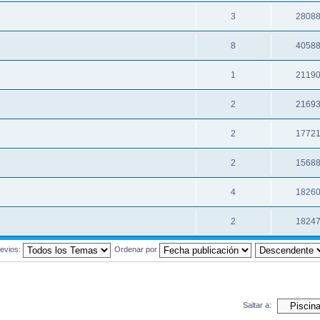
3
2808
8
4058
1
2119
2
2169
2
1772
2
1568
4
1826
2
1824
evios:
Ordenar por
Saltar a: