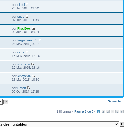
por
niaful
8
20 Jun 2015, 21:22
por
suso
8
07 Jun 2015, 11:38
por
PisciDoc
0
03 Jun 2015, 08:24
por
fergonzalez73
3
28 May 2015, 00:14
por
circe
1
18 May 2015, 14:16
por
wuaximo
8
17 May 2015, 18:16
por
Arteyvida
0
16 Mar 2015, 10:59
por
Cafan
7
03 Oct 2014, 17:18
Siguiente
130 temas •
Página
1
de
6
•
1
2
3
4
5
6