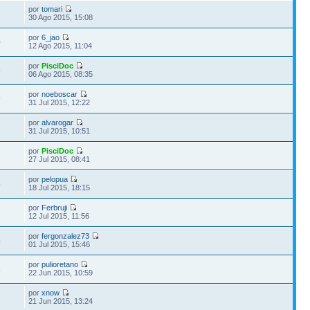
por
tomari
3
30 Ago 2015, 15:08
por
6_jao
0
12 Ago 2015, 11:04
por
PisciDoc
9
06 Ago 2015, 08:35
por
noeboscar
9
31 Jul 2015, 12:22
por
alvarogar
2
31 Jul 2015, 10:51
por
PisciDoc
7
27 Jul 2015, 08:41
por
pelopua
5
18 Jul 2015, 18:15
por
Ferbruji
1
12 Jul 2015, 11:56
por
fergonzalez73
4
01 Jul 2015, 15:46
por
pulioretano
8
22 Jun 2015, 10:59
por
xnow
2
21 Jun 2015, 13:24