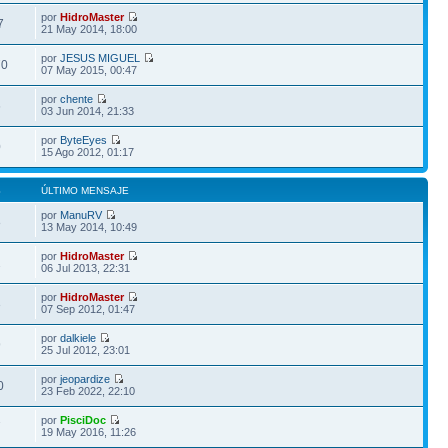
por
HidroMaster
7
21 May 2014, 18:00
por
JESUS MIGUEL
70
07 May 2015, 00:47
por
chente
6
03 Jun 2014, 21:33
por
ByteEyes
0
15 Ago 2012, 01:17
S
ÚLTIMO MENSAJE
por
ManuRV
8
13 May 2014, 10:49
por
HidroMaster
2
06 Jul 2013, 22:31
por
HidroMaster
3
07 Sep 2012, 01:47
por
dalkiele
9
25 Jul 2012, 23:01
por
jeopardize
0
23 Feb 2022, 22:10
por
PisciDoc
7
19 May 2016, 11:26