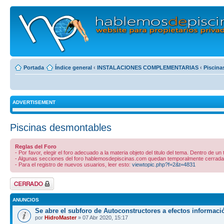
Portada
Índice general
‹
INSTALACIONES COMPLEMENTARIAS
‹
Piscina
ADVERTISEMENT
Piscinas desmontables
Reglas del Foro
- Por favor, elegir el foro adecuado a la materia objeto del titulo del tema. Dentro de un
- Algunas secciones del foro hablemosdepiscinas.com quedan temporalmente cerradas 
- Para el registro de nuevos usuarios, leer esto:
viewtopic.php?f=2&t=4831
Foro cerrado
ANUNCIOS
Se abre el subforo de Autoconstructores a efectos informaci
por
HidroMaster
» 07 Abr 2020, 15:17