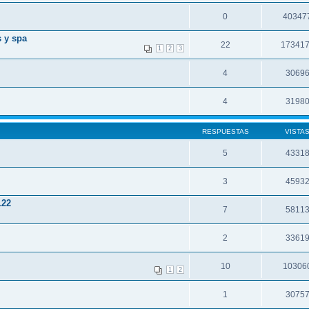
0
40347
s y spa
22
17341
1
2
3
4
3069
4
3198
RESPUESTAS
VISTA
5
4331
3
4593
22
7
5811
2
3361
10
10306
1
2
1
3075