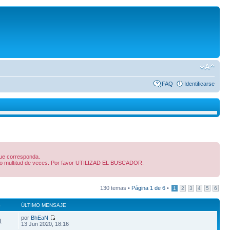
FAQ
Identificarse
 que corresponda.
dido multitud de veces. Por favor UTILIZAD EL BUSCADOR.
130 temas •
Página
1
de
6
•
1
2
3
4
5
6
S
ÚLTIMO MENSAJE
por
BhEaN
1
13 Jun 2020, 18:16