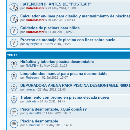
¡¡¡ATENCION !!! ANTES DE "POSTEAR"
por
HidroMaster
» 21 May 2014, 18:00
Calculador en-linea para diseño y mantenimiento de piscina
por
HidroMaster
» 01 Mar 2013, 02:41
Cuidados de piscinas para niños
por
HidroMaster
» 14 Jul 2011, 18:53
Proceso de montaje de piscina con liner sobre suelo
por
ByteEyes
» 13 Nov 2010, 21:28
TEMAS
Hiráulica y tuberías piscina desmontable
por
RALFB
» 31 May 2013, 21:27
Limpiafondos manual para piscina desmontable
por
Rubegon
» 01 Jul 2013, 18:07
DEPURADORA ARENA PARA PISCINA DESMONTABLE 488X1
por
roleca
» 27 May 2012, 11:46
Tratamiento con bromo en piscina elevada nueva
por
dalkiele
» 14 Jul 2011, 14:47
Piscina desmontable, ¿Qué opináis?
por
guillema88
» 11 Mar 2021, 16:32
Piscina desmontable
por
submarine
» 18 May 2016, 14:56