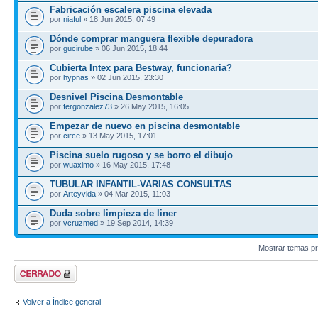
Fabricación escalera piscina elevada
por
niaful
» 18 Jun 2015, 07:49
Dónde comprar manguera flexible depuradora
por
gucirube
» 06 Jun 2015, 18:44
Cubierta Intex para Bestway, funcionaria?
por
hypnas
» 02 Jun 2015, 23:30
Desnivel Piscina Desmontable
por
fergonzalez73
» 26 May 2015, 16:05
Empezar de nuevo en piscina desmontable
por
circe
» 13 May 2015, 17:01
Piscina suelo rugoso y se borro el dibujo
por
wuaximo
» 16 May 2015, 17:48
TUBULAR INFANTIL-VARIAS CONSULTAS
por
Arteyvida
» 04 Mar 2015, 11:03
Duda sobre limpieza de liner
por
vcruzmed
» 19 Sep 2014, 14:39
Mostrar temas pr
Foro cerrado
Volver a Índice general