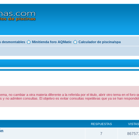
s desmontables
Minitienda foro AQMatic
Calculador de piscina/spa
 tema, no cambiar a otra materia diferente a la referida por el titulo, abrir otro tema en el foro
y no admiten consultas. El objetivo es evitar consultas repetitivas que ya se han respon
RESPUESTAS
VISTA
ón
7
86757