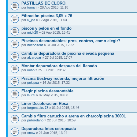
PASTILLAS DE CLORO.
por
tomari
» 28 Ago 2015, 11:18
Filtración piscina 3,05 x 76
por
6_jao
» 12 Ago 2015, 11:04
piscos y pelos en el fondo
por
mick20
» 02 Ago 2015, 15:41
Piscinas desmontables: pros, contras, como elegir?
por
noeboscar
» 31 Jul 2015, 12:22
Cambiar depuradora de piscina elevada pequeña
por
alvarogar
» 27 Jul 2015, 17:07
Montar depuradora despues del llenado
por
uoah
» 25 Jul 2015, 23:32
Piscina Bestway redonda, mejorar filtración
por
pelopua
» 16 Jul 2015, 17:32
Elegir piscina desmontable
por
laurel
» 07 May 2015, 09:08
Liner Decoloracion Rosa
por
fergonzalez73
» 01 Jul 2015, 15:46
Cambio filtro cartucho a arena en charco/piscina 3600L
por
pulioretano
» 22 Jun 2015, 10:59
Depuradora Intex estropeada
por
xnow
» 21 Jun 2015, 13:24