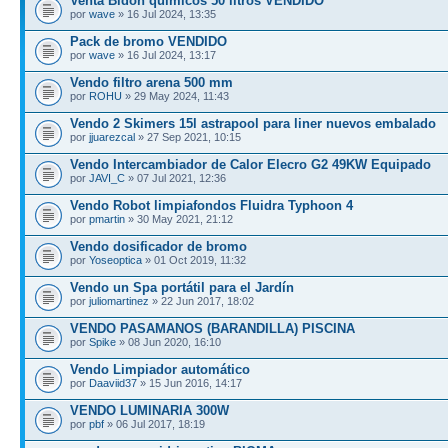
Venta Bidón químicos 50 litros VENDIDO
por
wave
» 16 Jul 2024, 13:35
Pack de bromo VENDIDO
por
wave
» 16 Jul 2024, 13:17
Vendo filtro arena 500 mm
por
ROHU
» 29 May 2024, 11:43
Vendo 2 Skimers 15l astrapool para liner nuevos embalado
por
jjuarezcal
» 27 Sep 2021, 10:15
Vendo Intercambiador de Calor Elecro G2 49KW Equipado
por
JAVI_C
» 07 Jul 2021, 12:36
Vendo Robot limpiafondos Fluidra Typhoon 4
por
pmartin
» 30 May 2021, 21:12
Vendo dosificador de bromo
por
Yoseoptica
» 01 Oct 2019, 11:32
Vendo un Spa portátil para el Jardín
por
juliomartinez
» 22 Jun 2017, 18:02
VENDO PASAMANOS (BARANDILLA) PISCINA
por
Spike
» 08 Jun 2020, 16:10
Vendo Limpiador automático
por
Daaviid37
» 15 Jun 2016, 14:17
VENDO LUMINARIA 300W
por
pbf
» 06 Jul 2017, 18:19