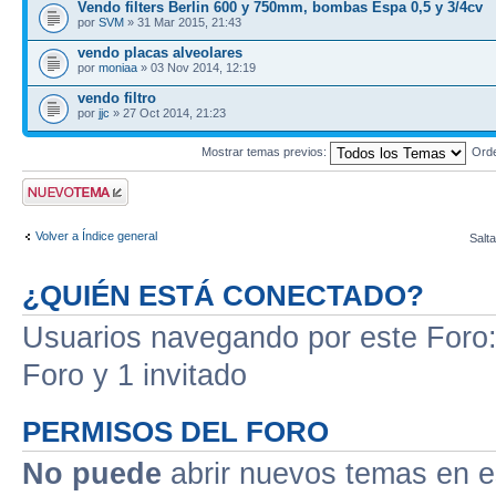
Vendo filters Berlin 600 y 750mm, bombas Espa 0,5 y 3/4cv
por
SVM
» 31 Mar 2015, 21:43
vendo placas alveolares
por
moniaa
» 03 Nov 2014, 12:19
vendo filtro
por
jjc
» 27 Oct 2014, 21:23
Mostrar temas previos:
Ord
Publicar un nuevo
tema
Volver a Índice general
Salta
¿QUIÉN ESTÁ CONECTADO?
Usuarios navegando por este Foro: 
Foro y 1 invitado
PERMISOS DEL FORO
No puede
abrir nuevos temas en e