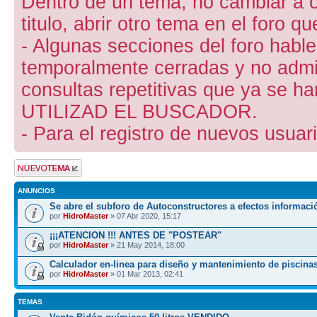
Dentro de un tema, no cambiar a otr
titulo, abrir otro tema en el foro 
- Algunas secciones del foro hab
temporalmente cerradas y no admite
consultas repetitivas que ya se ha
UTILIZAD EL BUSCADOR.
- Para el registro de nuevos usuari
Publicar un nuevo
tema
ANUNCIOS
Se abre el subforo de Autoconstructores a efectos informaci
por
HidroMaster
» 07 Abr 2020, 15:17
¡¡¡ATENCION !!! ANTES DE "POSTEAR"
por
HidroMaster
» 21 May 2014, 18:00
Calculador en-linea para diseño y mantenimiento de piscina
por
HidroMaster
» 01 Mar 2013, 02:41
TEMAS