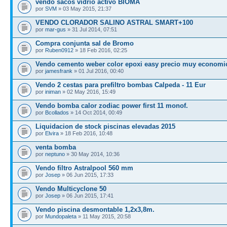
vendo sacos vidrio activo BIOMA
por
SVM
» 03 May 2015, 21:37
VENDO CLORADOR SALINO ASTRAL SMART+100
por
mar-gus
» 31 Jul 2014, 07:51
Compra conjunta sal de Bromo
por
Ruben0912
» 18 Feb 2016, 02:25
Vendo cemento weber color epoxi easy precio muy economi
por
jamesfrank
» 01 Jul 2016, 00:40
Vendo 2 cestas para prefiltro bombas Calpeda - 11 Eur
por
iniman
» 02 May 2016, 15:49
Vendo bomba calor zodiac power first 11 monof.
por
Bcollados
» 14 Oct 2014, 00:49
Liquidacion de stock piscinas elevadas 2015
por
Elvira
» 18 Feb 2016, 10:48
venta bomba
por
neptuno
» 30 May 2014, 10:36
Vendo filtro Astralpool 560 mm
por
Josep
» 06 Jun 2015, 17:33
Vendo Multicyclone 50
por
Josep
» 06 Jun 2015, 17:41
Vendo piscina desmontable 1,2x3,8m.
por
Mundopaleta
» 11 May 2015, 20:58