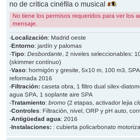
no de critica cinéfila o musical
No tiene los permisos requeridos para ver los a
mensaje.
-
Localización
: Madrid oeste
-
Entorno
: jardín y palomas
-
Tipo
:
Desbordante
, 2 niveles seleccionables: 1
(skimmer contínuo)
-
Vaso
: hormigón y gresite, 5x10 m, 100 m3, SPA
reformada 2016
-
Filtración:
caseta obra, 1 filtro dual silex-diatome
agua SPA, 1 soplante aire SPA
-
Tratamiento
:
bromo
(2 etapas, activador lejia
cl
-
Controles
: Filtración, nivel, ORP y pH auto, co
-
Antigüedad agua
: 2016
-
Instalaciones:
: cubierta policarbonato motoriz