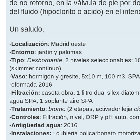
de no retorno, en la válvula de pie por 
del fluido (hipoclorito o acido) en el inter
Un saludo,
-
Localización
: Madrid oeste
-
Entorno
: jardín y palomas
-
Tipo
:
Desbordante
, 2 niveles seleccionables: 1
(skimmer contínuo)
-
Vaso
: hormigón y gresite, 5x10 m, 100 m3, SPA
reformada 2016
-
Filtración:
caseta obra, 1 filtro dual silex-diatome
agua SPA, 1 soplante aire SPA
-
Tratamiento
:
bromo
(2 etapas, activador lejia
cl
-
Controles
: Filtración, nivel, ORP y pH auto, co
-
Antigüedad agua
: 2016
-
Instalaciones:
: cubierta policarbonato motoriz