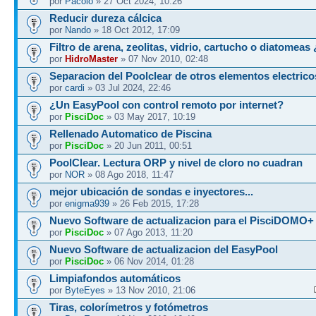
por
Pacolo
» 27 Oct 2024, 10:26
Reducir dureza cálcica
por
Nando
» 18 Oct 2012, 17:09
Filtro de arena, zeolitas, vidrio, cartucho o diatomeas 
por
HidroMaster
» 07 Nov 2010, 02:48
Separacion del Poolclear de otros elementos electrico
por
cardi
» 03 Jul 2024, 22:46
¿Un EasyPool con control remoto por internet?
por
PisciDoc
» 03 May 2017, 10:19
Rellenado Automatico de Piscina
por
PisciDoc
» 20 Jun 2011, 00:51
PoolClear. Lectura ORP y nivel de cloro no cuadran
por
NOR
» 08 Ago 2018, 11:47
mejor ubicación de sondas e inyectores...
por
enigma939
» 26 Feb 2015, 17:28
Nuevo Software de actualizacion para el PisciDOMO+
por
PisciDoc
» 07 Ago 2013, 11:20
Nuevo Software de actualizacion del EasyPool
por
PisciDoc
» 06 Nov 2014, 01:28
Limpiafondos automáticos
por
ByteEyes
» 13 Nov 2010, 21:06
Tiras, colorímetros y fotómetros