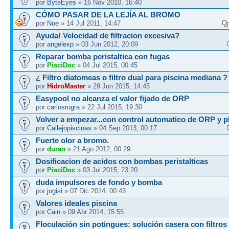
por
ByteEyes
» 16 Nov 2010, 16:40
CÓMO PASAR DE LA LEJÍA AL BROMO
por
Noe
» 14 Jul 2011, 14:47
Ayuda! Velocidad de filtracion excesiva?
por
angelexp
» 03 Jun 2012, 20:09
Reparar bomba peristaltica con fugas
por
PisciDoc
» 04 Jul 2015, 00:45
¿ Filtro diatomeas o filtro dual para piscina mediana ?
por
HidroMaster
» 29 Jun 2015, 14:45
Easypool no alcanza el valor fijado de ORP
por
carlosrugra
» 22 Jul 2015, 19:30
Volver a empezar...con control automatico de ORP y 
por
Callejopiscinas
» 04 Sep 2013, 00:17
Fuerte olor a bromo.
por
duran
» 21 Ago 2012, 00:29
Dosificacion de acidos con bombas peristalticas
por
PisciDoc
» 03 Jul 2015, 23:20
duda impulsores de fondo y bomba
por
jogisi
» 07 Dic 2014, 00:43
Valores ideales piscina
por
Cain
» 09 Abr 2014, 15:55
Floculación sin potingues: solución casera con filtros