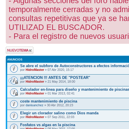
- Algunas secciones del foro hab
temporalmente cerradas y no admite
consultas repetitivas que ya se ha
UTILIZAD EL BUSCADOR.
- Para el registro de nuevos usuari
Publicar un nuevo
tema
ANUNCIOS
Se abre el subforo de Autoconstructores a efectos informaci
por
HidroMaster
» 07 Abr 2020, 15:17
¡¡¡ATENCION !!! ANTES DE "POSTEAR"
por
HidroMaster
» 21 May 2014, 18:00
Calculador en-linea para diseño y mantenimiento de piscina
por
HidroMaster
» 01 Mar 2013, 02:41
coste mantenimiento de piscina
por
danisanchez
» 30 Abr 2012, 20:23
Elegir un clorador salino como Dios manda
por
HidroMaster
» 07 Sep 2011, 22:03
Fosfatos vs algas en la piscina
por
HidroMaster
» 08 May 2011, 17:00