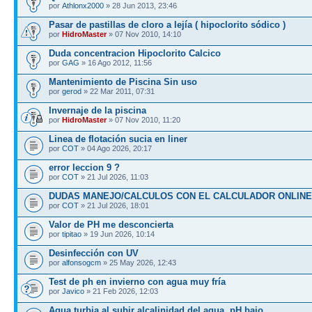
por
Athlonx2000
» 28 Jun 2013, 23:46
Pasar de pastillas de cloro a lejía ( hipoclorito sódico )
por
HidroMaster
» 07 Nov 2010, 14:10
Duda concentracion Hipoclorito Calcico
por
GAG
» 16 Ago 2012, 11:56
Mantenimiento de Piscina Sin uso
por
gerod
» 22 Mar 2011, 07:31
Invernaje de la piscina
por
HidroMaster
» 07 Nov 2010, 11:20
Linea de flotación sucia en liner
por
COT
» 04 Ago 2026, 20:17
error leccion 9 ?
por
COT
» 21 Jul 2026, 11:03
DUDAS MANEJO/CALCULOS CON EL CALCULADOR ONLINE
por
COT
» 21 Jul 2026, 18:01
Valor de PH me desconcierta
por
tipitao
» 19 Jun 2026, 10:14
Desinfección con UV
por
alfonsogcm
» 25 May 2026, 12:43
Test de ph en invierno con agua muy fría
por
Javico
» 21 Feb 2026, 12:03
Agua turbia al subir alcalinidad del agua. pH bajo.