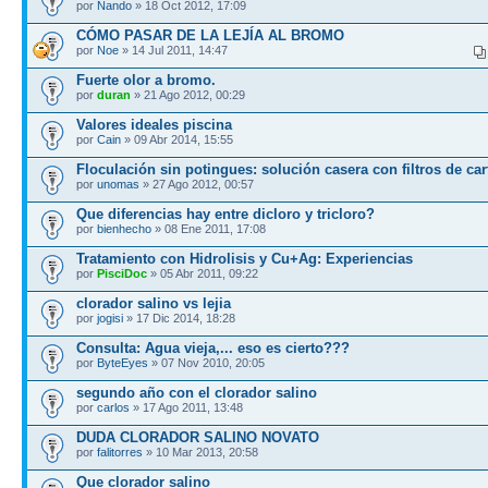
por
Nando
» 18 Oct 2012, 17:09
CÓMO PASAR DE LA LEJÍA AL BROMO
por
Noe
» 14 Jul 2011, 14:47
Fuerte olor a bromo.
por
duran
» 21 Ago 2012, 00:29
Valores ideales piscina
por
Cain
» 09 Abr 2014, 15:55
Floculación sin potingues: solución casera con filtros de ca
por
unomas
» 27 Ago 2012, 00:57
Que diferencias hay entre dicloro y tricloro?
por
bienhecho
» 08 Ene 2011, 17:08
Tratamiento con Hidrolisis y Cu+Ag: Experiencias
por
PisciDoc
» 05 Abr 2011, 09:22
clorador salino vs lejia
por
jogisi
» 17 Dic 2014, 18:28
Consulta: Agua vieja,... eso es cierto???
por
ByteEyes
» 07 Nov 2010, 20:05
segundo año con el clorador salino
por
carlos
» 17 Ago 2011, 13:48
DUDA CLORADOR SALINO NOVATO
por
falitorres
» 10 Mar 2013, 20:58
Que clorador salino