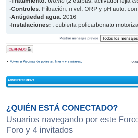
-
Tratamiento
:
bromo
(2 etapas, activador lejia
cl
-
Controles
: Filtración, nivel, ORP y pH auto, co
-
Antigüedad agua
: 2016
-
Instalaciones:
: cubierta policarbonato motoriz
Mostrar mensajes previos:
Tema cerrado
Volver a Piscinas de poliester, liner y y similares.
Salta
ADVERTISEMENT
¿QUIÉN ESTÁ CONECTADO?
Usuarios navegando por este Foro: 
Foro y 4 invitados