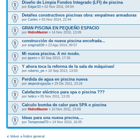
Diseño de Limpia Fondos Integrado (LFI) de piscina
por
Edgar33
» 02 Nov 2011, 04:54
Detalles constructivos piscinas obra: empalmes armaduras
por
Carles
» 03 Nov 2014, 22:44
GRAN PISCINA EN PEQUEÑO ESPACIO
por
HidroMaster
» 14 Nov 2010, 13:09
construcción de nueva piscina encofrada...
por
enigma939
» 23 Ago 2014, 09:57
Mi nueva piscina. A mi modo.
por
jquero
» 30 Sep 2013, 17:36
Y ahora toca la reforma de la sala de máquinas!
por
roberto_pe
» 10 Sep 2013, 13:03
Perdida de agua en piscina nueva
por
alejandrogoytia
» 29 Dic 2011, 23:26
Calefactor eléctrico para spa o piscina ???
por
helico
» 05 Nov 2011, 13:20
Calculo bomba de calor para SPA o piscina
por
HidroMaster
» 10 Nov 2011, 23:00
Ideas para una nueva piscina....
por
Tempestad70
» 14 Nov 2010, 16:05
Volver a Índice general