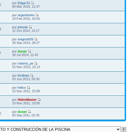
por
Edgar33
2
08 Mar 2015, 12:37
por
argentonino
3
19 Feb 2015, 16:56
por
johnnie
3
12 Oct 2014, 13:17
por
enigma939
0
28 Sep 2014, 08:27
por
duran
7
18 Jul 2014, 11:43
por
roberto_pe
6
15 Nov 2013, 15:13
por
ferdinan
4
20 Jun 2013, 09:30
por
helico
0
15 Nov 2011, 23:08
por
HidroMaster
8
10 Nov 2011, 23:00
por
duran
2
05 Sep 2011, 02:35