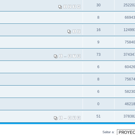
30
25220
1
2
3
4
8
6694
16
12499
1
2
9
7584
73
37434
...
1
6
7
8
6
6042
8
7567
6
5823
0
4621
51
37838
...
1
4
5
6
Saltar a: