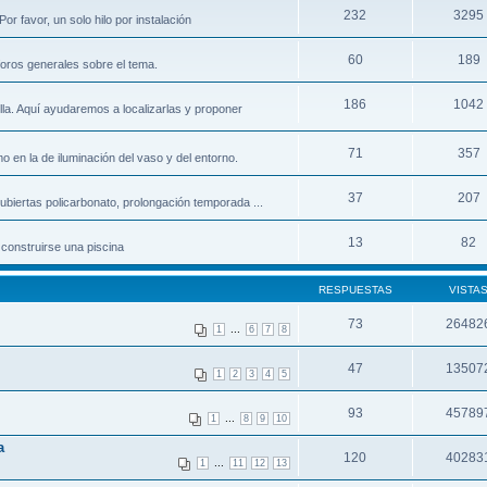
232
3295
r favor, un solo hilo por instalación
60
189
foros generales sobre el tema.
186
1042
lla. Aquí ayudaremos a localizarlas y proponer
71
357
mo en la de iluminación del vaso y del entorno.
37
207
biertas policarbonato, prolongación temporada ...
13
82
 construirse una piscina
RESPUESTAS
VISTA
73
26482
...
1
6
7
8
47
13507
1
2
3
4
5
93
45789
...
1
8
9
10
a
120
40283
...
1
11
12
13