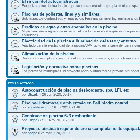
El rincón del autoconstructor
Exclusivamente dedicado a los que se van a costruir su propia piscina o spa. Po
Piscinas de poliester, liner y y similares.
Solo aspectos contructivos y reparación. Para mantenimiento, remitirse a los 
Perdidas de agua y otras anomalias en la piscina
Mi piscina pierde agua, que espanto, el que lo padece sabe que es una pesadi
soluciones
Electricidad de la piscina e iluminación del vaso y entorno
Apartado para la electricidad de la piscina/SPA, tanto en la parte de fuerza co
Climatización de la piscina
Bomba de calor, placas solares, calderas convencionales, mantas termicas, cu
Legislación y normativa sobre piscinas
Los permisos municipales, el proyecto oficial y otras tareas previas pra poder
TEMAS ACTIVOS
Autoconstrucción de piscina desbordante, spa, LFI, etc
por
BhEaN
» 26 Jun 2020, 05:17
Piscina/Hidromasaje ambientada en Bali piedra natural.
por
angeldepedro
» 16 Jul 2020, 21:46
Construcción piscina 6x3 desbordante
por
Edgar33
» 21 Nov 2013, 23:30
Proyecto: piscina irregular de arena completamente equipad
por
hoppe
» 24 Mar 2020, 21:54