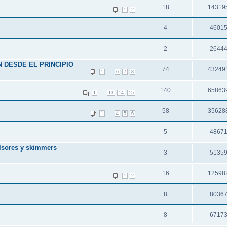
18
14319
1
2
4
4601
2
2644
 DESDE EL PRINCIPIO
74
43249
...
1
6
7
8
140
65863
...
1
13
14
15
58
35628
...
1
4
5
6
5
4867
ulsores y skimmers
3
5135
16
12598
1
2
8
8036
8
6717