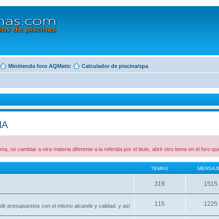
Minitienda foro AQMatic
Calculador de piscina/spa
NA
ema, no cambiar a otra materia diferente a la referida por el titulo, abrir otro tema en el foro 
TEMAS
MENSAJ
319
1515
115
1225
edir presupuestos con el mismo alcande y calidad. y asi