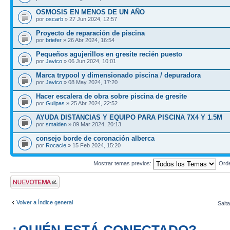
OSMOSIS EN MENOS DE UN AÑO
por
oscarb
» 27 Jun 2024, 12:57
Proyecto de reparación de piscina
por
briefer
» 26 Abr 2024, 16:54
Pequeños agujerillos en gresite recién puesto
por
Javico
» 06 Jun 2024, 10:01
Marca trypool y dimensionado piscina / depuradora
por
Javico
» 08 May 2024, 17:20
Hacer escalera de obra sobre piscina de gresite
por
Gulipas
» 25 Abr 2024, 22:52
AYUDA DISTANCIAS Y EQUIPO PARA PISCINA 7X4 Y 1.5M
por
smaiden
» 09 Mar 2024, 20:13
consejo borde de coronación alberca
por
Rocacle
» 15 Feb 2024, 15:20
Mostrar temas previos:
Ord
Publicar un nuevo
tema
Volver a Índice general
Salta