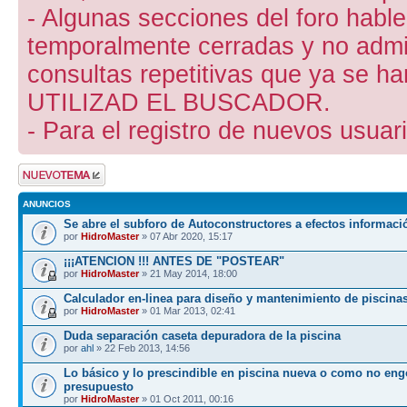
- Algunas secciones del foro hab
temporalmente cerradas y no admite
consultas repetitivas que ya se ha
UTILIZAD EL BUSCADOR.
- Para el registro de nuevos usuari
Publicar un nuevo
tema
ANUNCIOS
Se abre el subforo de Autoconstructores a efectos informaci
por
HidroMaster
» 07 Abr 2020, 15:17
¡¡¡ATENCION !!! ANTES DE "POSTEAR"
por
HidroMaster
» 21 May 2014, 18:00
Calculador en-linea para diseño y mantenimiento de piscina
por
HidroMaster
» 01 Mar 2013, 02:41
Duda separación caseta depuradora de la piscina
por
ahl
» 22 Feb 2013, 14:56
Lo básico y lo prescindible en piscina nueva o como no eng
presupuesto
por
HidroMaster
» 01 Oct 2011, 00:16