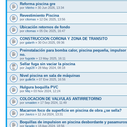
Reforma piscina gre
por
Vitinho
» 30 Jun 2026, 13:34
Revestimiento Piscina
por
cltomas
» 12 Dic 2025, 13:56
Ubicación retornos de fondo
por
cltomas
» 05 Dic 2025, 16:47
CONSTRUCCION CORONA Y ZONA DE TRANSITO
por
galarth
» 30 Oct 2025, 09:36
Preinstalación para bomba calor, piscina pequeña, impulsor 
no.
por
fugoide
» 13 May 2025, 16:11
Sellar fuga sin vaciar la piscina
por
Jagt28
» 28 May 2024, 08:18
Nivel piscina en sala de máquinas
por
guille5k
» 07 Ene 2025, 16:56
Hulgura boquilla PVC
por
Miq
» 03 Nov 2024, 12:24
COLOCACION DE VALVULAS ANTIRRETORNO
por
smaiden
» 17 Sep 2024, 11:49
Macarron foco de superficie en piscina de obra ¿se sella?
por
Javico
» 12 Jul 2024, 13:31
Boquillas de impulsion en piscina desbordante y pasamuros
por
faradio
» 18 Ago 2024, 18:56