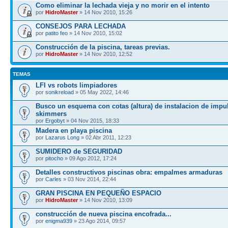
Como eliminar la lechada vieja y no morir en el intento
por
HidroMaster
» 14 Nov 2010, 15:26
CONSEJOS PARA LECHADA
por
patito feo
» 14 Nov 2010, 15:02
Construcción de la piscina, tareas previas.
por
HidroMaster
» 14 Nov 2010, 12:52
TEMAS
LFI vs robots limpiadores
por
sonikreload
» 05 May 2022, 14:46
Busco un esquema con cotas (altura) de instalacion de impu
skimmers
por
Ergobyt
» 04 Nov 2015, 18:33
Madera en playa piscina
por
Lazarus Long
» 02 Abr 2011, 12:23
SUMIDERO de SEGURIDAD
por
pitocho
» 09 Ago 2012, 17:24
Detalles constructivos piscinas obra: empalmes armaduras
por
Carles
» 03 Nov 2014, 22:44
GRAN PISCINA EN PEQUEÑO ESPACIO
por
HidroMaster
» 14 Nov 2010, 13:09
construcción de nueva piscina encofrada...
por
enigma939
» 23 Ago 2014, 09:57