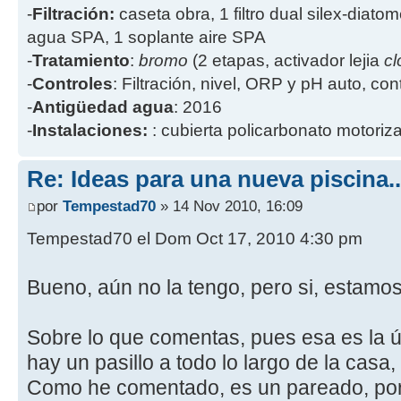
-
Filtración:
caseta obra, 1 filtro dual silex-diatome
agua SPA, 1 soplante aire SPA
-
Tratamiento
:
bromo
(2 etapas, activador lejia
cl
-
Controles
: Filtración, nivel, ORP y pH auto, co
-
Antigüedad agua
: 2016
-
Instalaciones:
: cubierta policarbonato motoriz
Re: Ideas para una nueva piscina..
por
Tempestad70
» 14 Nov 2010, 16:09
Tempestad70 el Dom Oct 17, 2010 4:30 pm
Bueno, aún no la tengo, pero si, estamos
Sobre lo que comentas, pues esa es la 
hay un pasillo a todo lo largo de la casa,
Como he comentado, es un pareado, por 