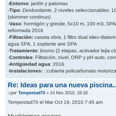
-
Entorno
: jardín y palomas
-
Tipo
:
Desbordante
, 2 niveles seleccionables: 1
(skimmer contínuo)
-
Vaso
: hormigón y gresite, 5x10 m, 100 m3, SPA
reformada 2016
-
Filtración:
caseta obra, 1 filtro dual silex-diatome
agua SPA, 1 soplante aire SPA
-
Tratamiento
:
bromo
(2 etapas, activador lejia
cl
-
Controles
: Filtración, nivel, ORP y pH auto, co
-
Antigüedad agua
: 2016
-
Instalaciones:
: cubierta policarbonato motoriz
Re: Ideas para una nueva piscina..
por
Tempestad70
» 14 Nov 2010, 16:18
Tempestad70 el Mar Oct 19, 2010 7:45 am