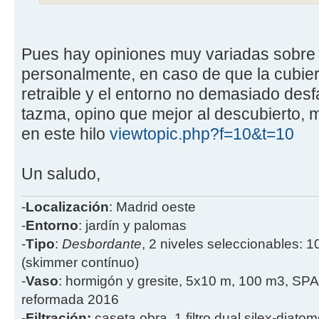
Pues hay opiniones muy variadas sobre 
personalmente, en caso de que la cubiert
retraible y el entorno no demasiado des
tazma, opino que mejor al descubierto, 
en este hilo
viewtopic.php?f=10&t=10
Un saludo,
-
Localización
: Madrid oeste
-
Entorno
: jardín y palomas
-
Tipo
:
Desbordante
, 2 niveles seleccionables: 1
(skimmer contínuo)
-
Vaso
: hormigón y gresite, 5x10 m, 100 m3, SPA
reformada 2016
-
Filtración:
caseta obra, 1 filtro dual silex-diatome