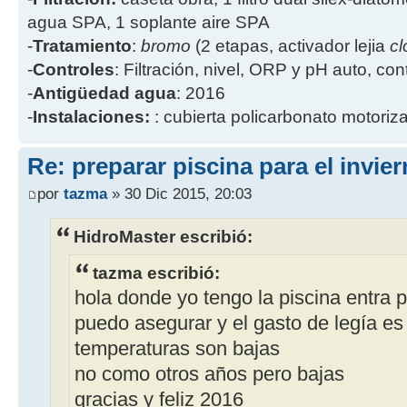
agua SPA, 1 soplante aire SPA
-
Tratamiento
:
bromo
(2 etapas, activador lejia
cl
-
Controles
: Filtración, nivel, ORP y pH auto, co
-
Antigüedad agua
: 2016
-
Instalaciones:
: cubierta policarbonato motoriz
Re: preparar piscina para el invie
por
tazma
» 30 Dic 2015, 20:03
HidroMaster escribió:
tazma escribió:
hola donde yo tengo la piscina entra p
puedo asegurar y el gasto de legía es
temperaturas son bajas
no como otros años pero bajas
gracias y feliz 2016