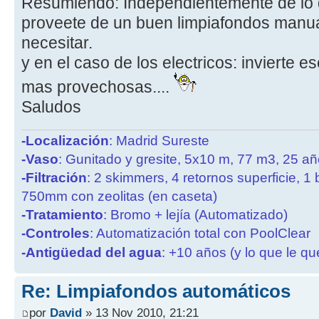
Resumiendo: Independientemente de lo 
proveete de un buen limpiafondos manua
necesitar.
y en el caso de los electricos: invierte 
mas provechosas....
Saludos
-Localización
: Madrid Sureste
-Vaso
: Gunitado y gresite, 5x10 m, 77 m3, 25 a
-Filtración
: 2 skimmers, 4 retornos superficie, 1
750mm con zeolitas (en caseta)
-Tratamiento
: Bromo + lejía (Automatizado)
-Controles
: Automatización total con PoolClear
-Antigüedad del agua
: +10 años (y lo que le qu
Re: Limpiafondos automáticos
por
David
» 13 Nov 2010, 21:21