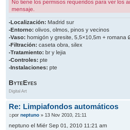
No tiene los permisos requeridos para ver los a
mensaje.
-Localización:
Madrid sur
-Entorno:
olivos, olmos, pinos y vecinos
-Vaso:
homigón y gresite, 5,5×10,5m + romana 
-Filtración:
caseta obra, silex
-Tratamiento:
br y lejia
-Controles:
pte
-Instalaciones:
pte
B
E
YTE
YES
Digital Art
Re: Limpiafondos automáticos
por
neptuno
» 13 Nov 2010, 21:11
neptuno el Miér Sep 01, 2010 11:21 am