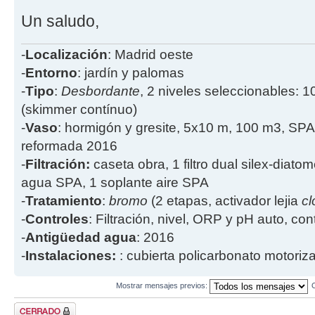
Un saludo,
-
Localización
: Madrid oeste
-
Entorno
: jardín y palomas
-
Tipo
:
Desbordante
, 2 niveles seleccionables: 1
(skimmer contínuo)
-
Vaso
: hormigón y gresite, 5x10 m, 100 m3, SPA
reformada 2016
-
Filtración:
caseta obra, 1 filtro dual silex-diatome
agua SPA, 1 soplante aire SPA
-
Tratamiento
:
bromo
(2 etapas, activador lejia
cl
-
Controles
: Filtración, nivel, ORP y pH auto, co
-
Antigüedad agua
: 2016
-
Instalaciones:
: cubierta policarbonato motoriz
Mostrar mensajes previos:
Tema cerrado