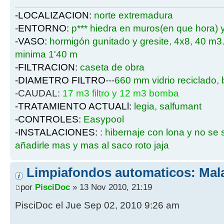
-LOCALIZACION:
norte extremadura
-
ENTORNO:
p*** hiedra en muros(en que hora) y
-VASO:
hormigón gunitado y gresite, 4x8, 40 m
minima 1'40 m
-FILTRACION:
caseta de obra
-DIAMETRO FILTRO
---
660 mm vidrio reciclado,
-CAUDAL:
17 m3 filtro y 12 m3 bomba
-TRATAMIENTO ACTUALl:
legia, salfumant
-CONTROLES:
Easypool
-INSTALACIONES:
:
hibernaje con lona y no se
añadirle mas y mas al saco roto jaja
Limpiafondos automaticos: Mala
por
PisciDoc
» 13 Nov 2010, 21:19
PisciDoc el Jue Sep 02, 2010 9:26 am