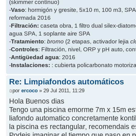
(skimmer contínuo)
-
Vaso
: hormigón y gresite, 5x10 m, 100 m3, SPA
reformada 2016
-
Filtración:
caseta obra, 1 filtro dual silex-diatome
agua SPA, 1 soplante aire SPA
-
Tratamiento
:
bromo
(2 etapas, activador lejia
cl
-
Controles
: Filtración, nivel, ORP y pH auto, co
-
Antigüedad agua
: 2016
-
Instalaciones:
: cubierta policarbonato motoriz
Re: Limpiafondos automáticos
por
ercoco
» 29 Jul 2011, 11:29
Hola Buenos dias
Tengo una piscina emorme 7m x 15m es
liafondo automatico concretamente konti
la piscina es rectangular, recomendais 
Podeis imaginar el tiempo que paso en p