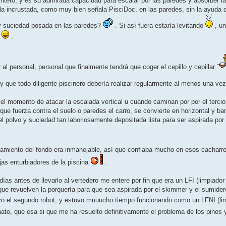
intero, y es su admirada capacidad para escalar por las paredes y absorber 
 la incrustada, como muy bien señala PisciDoc, en las paredes, sin la ayuda 
ay suciedad posada en las paredes?
. Si así fuera estaría levitando
, u
o
.
al personal, personal que finalmente tendrá que coger el cepillo y cepillar
 y que todo diligente piscinero debería realizar regularmente al menos una v
l momento de atacar la escalada vertical u cuando caminan por por el tercio i
ue fuerza contra el suelo o paredes el carro, se convierte en horizontal y barr
l polvo y suciedad tan laboriosamente depositada lista para ser aspirada por 
ciamiento del fondo era inmanejable, así que confiaba mucho en esos cacharro
jas enturbiadores de la piscina
.
as antes de llevarlo al vertedero me entere por fin que era un LFI (limpiador
que revuelven la porquería para que sea aspirada por el skimmer y el sumidero
vo el segundo robot, y estuvo muuucho tiempo funcionando como un LFNI (li
ato, que esa si que me ha resuelto definitivamente el problema de los pinos y