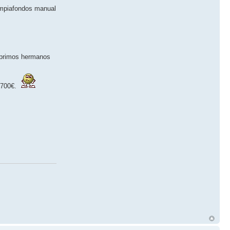
limpiafondos manual
n primos hermanos
s 700€.