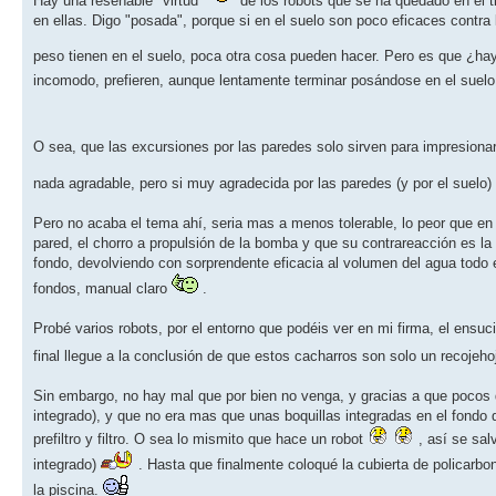
Hay una reseñable "virtud"
de los robots que se ha quedado en el t
en ellas. Digo "posada", porque si en el suelo son poco eficaces contra
peso tienen en el suelo, poca otra cosa pueden hacer. Pero es que ¿h
incomodo, prefieren, aunque lentamente terminar posándose en el suel
O sea, que las excursiones por las paredes solo sirven para impresionar 
nada agradable, pero si muy agradecida por las paredes (y por el suelo)
Pero no acaba el tema ahí, seria mas a menos tolerable, lo peor que en e
pared, el chorro a propulsión de la bomba y que su contrareacción es la q
fondo, devolviendo con sorprendente eficacia al volumen del agua todo e
fondos, manual claro
.
Probé varios robots, por el entorno que podéis ver en mi firma, el ensu
final llegue a la conclusión de que estos cacharros son solo un recojeho
Sin embargo, no hay mal que por bien no venga, y gracias a que pocos dí
integrado), y que no era mas que unas boquillas integradas en el fondo 
prefiltro y filtro. O sea lo mismito que hace un robot
, así se sal
integrado)
. Hasta que finalmente coloqué la cubierta de policarbon
la piscina.