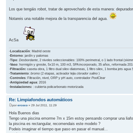
Los que tengáis robot, tratar de aprovecharlo de esta manera: depurador
Notareis una notable mejora de la transparencia del agua.
AcSa
-
Localización
: Madrid oeste
-
Entorno
: jardín y palomas
-
Tipo
:
Desbordante
, 2 niveles seleccionables: 100% perimetral, o 1 lado frontal (ski
-
Vaso
: hormigón y gresite, 5x10 m, 100 m3, SPA incorporado, 35 años, reformada 201
-
Filtración:
caseta obra, 1 filtro dual silex-diatomeas, 1 filtro silex, 1 bomba jets agua
-
Tratamiento
:
bromo
(2 etapas, activador lejia
clorador salino
)
-
Controles
: Filtración, nivel, ORP y pH auto, controlador
PoolClear
-
Antigüedad agua
: 2016
-
Instalaciones:
: cubierta policarbonato motorizada
Re: Limpiafondos automáticos
por
ercoco
» 29 Jul 2011, 11:29
Hola Buenos dias
Tengo una piscina emorme 7m x 15m estoy pensando comprar una liafon
la piscina es rectangular, recomendais este modelo ?
Podeis imaginar el tiempo que paso en pasar el manual...