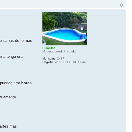
piscinas de formas
PisciDoc
Moderador/Administrador
cina tenga una
Mensajes:
2487
Registrado:
30 Oct 2010, 17:44
 pueden tirar
horas
tinuamente
partes mas