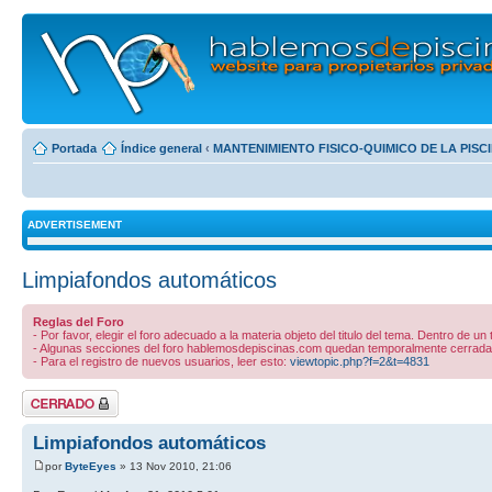
Portada
Índice general
‹
MANTENIMIENTO FISICO-QUIMICO DE LA PISC
ADVERTISEMENT
Limpiafondos automáticos
Reglas del Foro
- Por favor, elegir el foro adecuado a la materia objeto del titulo del tema. Dentro de un
- Algunas secciones del foro hablemosdepiscinas.com quedan temporalmente cerradas 
- Para el registro de nuevos usuarios, leer esto:
viewtopic.php?f=2&t=4831
Tema cerrado
Limpiafondos automáticos
por
ByteEyes
» 13 Nov 2010, 21:06