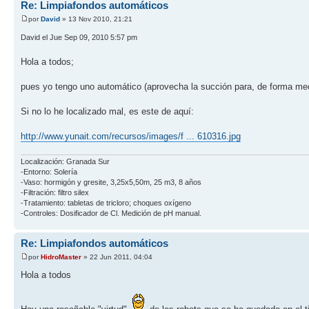
Re: Limpiafondos automáticos
por
David
» 13 Nov 2010, 21:21
David el Jue Sep 09, 2010 5:57 pm
Hola a todos;
pues yo tengo uno automático (aprovecha la succión para, de forma mecá
Si no lo he localizado mal, es este de aquí:
http://www.yunait.com/recursos/images/f ... 610316.jpg
Localización: Granada Sur
-Entorno: Solería
-Vaso: hormigón y gresite, 3,25x5,50m, 25 m3, 8 años
-Filtración: filtro silex
-Tratamiento: tabletas de tricloro; choques oxígeno
-Controles: Dosificador de Cl. Medición de pH manual.
Re: Limpiafondos automáticos
por
HidroMaster
» 22 Jun 2011, 04:04
Hola a todos