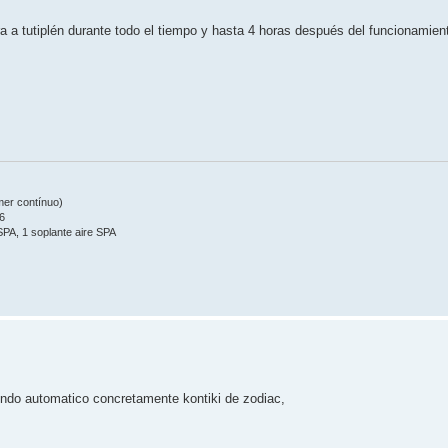
a a tutiplén durante todo el tiempo y hasta 4 horas después del funcionamient
mmer contínuo)
6
 SPA, 1 soplante aire SPA
do automatico concretamente kontiki de zodiac,