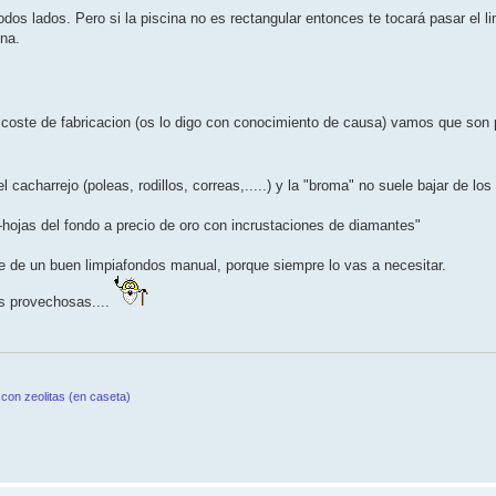
todos lados. Pero si la piscina no es rectangular entonces te tocará pasar el 
ina.
u coste de fabricacion (os lo digo con conocimiento de causa) vamos que so
cacharrejo (poleas, rodillos, correas,.....) y la "broma" no suele bajar de lo
ojas del fondo a precio de oro con incrustaciones de diamantes"
 de un buen limpiafondos manual, porque siempre lo vas a necesitar.
as provechosas....
con zeolitas (en caseta)