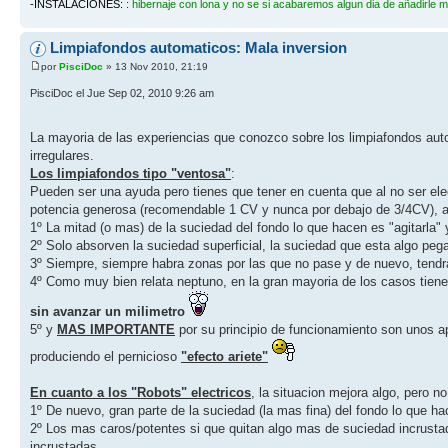
-INSTALACIONES:
:
hibernaje con lona y no se si acabaremos algun dia de añadirle m
Limpiafondos automaticos: Mala inversion
por
PisciDoc
» 13 Nov 2010, 21:19
PisciDoc el Jue Sep 02, 2010 9:26 am
La mayoria de las experiencias que conozco sobre los limpiafondos aut
irregulares.
Los limpiafondos tipo "ventosa"
:
Pueden ser una ayuda pero tienes que tener en cuenta que al no ser el
potencia generosa (recomendable 1 CV y nunca por debajo de 3/4CV),
1º La mitad (o mas) de la suciedad del fondo lo que hacen es "agitarla" y
2º Solo absorven la suciedad superficial, la suciedad que esta algo peg
3º Siempre, siempre habra zonas por las que no pase y de nuevo, tendr
4º Como muy bien relata neptuno, en la gran mayoria de los casos tiene
sin avanzar un milimetro
5º y
MAS IMPORTANTE
por su principio de funcionamiento son unos 
produciendo el pernicioso
"efecto ariete"
En cuanto a los "Robots" electricos
, la situacion mejora algo, pero n
1º De nuevo, gran parte de la suciedad (la mas fina) del fondo lo que hac
2º Los mas caros/potentes si que quitan algo mas de suciedad incrustada
incrustadas.