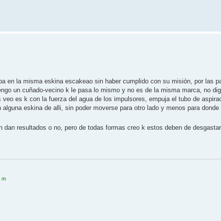
ba en la misma eskina escakeao sin haber cumplido con su misión, por las pa
a, tengo un cuñado-vecino k le pasa lo mismo y no es de la misma marca, no d
 veo es k con la fuerza del agua de los impulsores, empuja el tubo de aspirac
n alguna eskina de alli, sin poder moverse para otro lado y menos para donde
n dan resultados o no, pero de todas formas creo k estos deben de desgastar
0 m