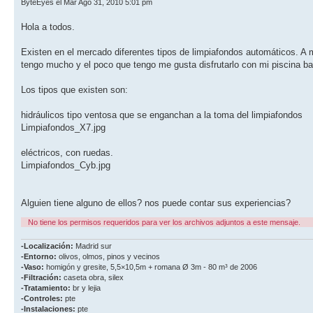
ByteEyes el Mar Ago 31, 2010 5:01 pm
Hola a todos.
Existen en el mercado diferentes tipos de limpiafondos automáticos. A m
tengo mucho y el poco que tengo me gusta disfrutarlo con mi piscina b
Los tipos que existen son:
hidráulicos tipo ventosa que se enganchan a la toma del limpiafondos
Limpiafondos_X7.jpg
eléctricos, con ruedas.
Limpiafondos_Cyb.jpg
Alguien tiene alguno de ellos? nos puede contar sus experiencias?
No tiene los permisos requeridos para ver los archivos adjuntos a este mensaje.
-Localización:
Madrid sur
-Entorno:
olivos, olmos, pinos y vecinos
-Vaso:
homigón y gresite, 5,5×10,5m + romana Ø 3m - 80 m³ de 2006
-Filtración:
caseta obra, silex
-Tratamiento:
br y lejia
-Controles:
pte
-Instalaciones:
pte