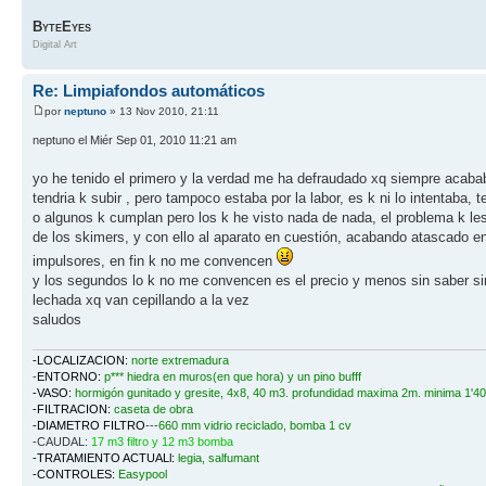
B
E
YTE
YES
Digital Art
Re: Limpiafondos automáticos
por
neptuno
» 13 Nov 2010, 21:11
neptuno el Miér Sep 01, 2010 11:21 am
yo he tenido el primero y la verdad me ha defraudado xq siempre acaba
tendria k subir , pero tampoco estaba por la labor, es k ni lo intentab
o algunos k cumplan pero los k he visto nada de nada, el problema k les
de los skimers, y con ello al aparato en cuestión, acabando atascado e
impulsores, en fin k no me convencen
y los segundos lo k no me convencen es el precio y menos sin saber si
lechada xq van cepillando a la vez
saludos
-LOCALIZACION:
norte extremadura
-
ENTORNO:
p*** hiedra en muros(en que hora) y un pino bufff
-VASO:
hormigón gunitado y gresite, 4x8, 40 m3. profundidad maxima 2m. minima 1'4
-FILTRACION:
caseta de obra
-DIAMETRO FILTRO
---
660 mm vidrio reciclado, bomba 1 cv
-CAUDAL:
17 m3 filtro y 12 m3 bomba
-TRATAMIENTO ACTUALl:
legia, salfumant
-CONTROLES:
Easypool