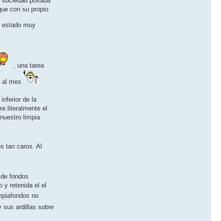
la suciedad posada
que con su propio
n estado muy
, una tarea
ez al mes
.
nferior de la
e literalmente el
nuestro limpia
s tan caros. Al
 de fondos
 y retenida el el
mpiafondos no
 sus ardillas sobre