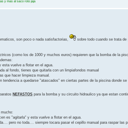
as y mas al saco roto jaja
omaticos, son poco o nada satisfactorias,
sobre todo cuando se trata de 
ectricos (como los de 1000 y muchos euros) requieren que la bomba de la pis
 ademas:
 esta vuelve a flotar en el agua.
ada al fondo, tienes que quitarla con un limpiafondos manual
as que hacer limpieza manual.
n tendencia a quedarse "atascados" en ciertas partes de la piscina donde se
aparatos
NEFASTOS
para la bomba y su circuito hidraulico ya que estan con
o mucho:
en es "agitarla" y esta vuelve a flotar en el agua.
.... pero no toda.... siempre tocara pasar el cepillo manual para raspar las 