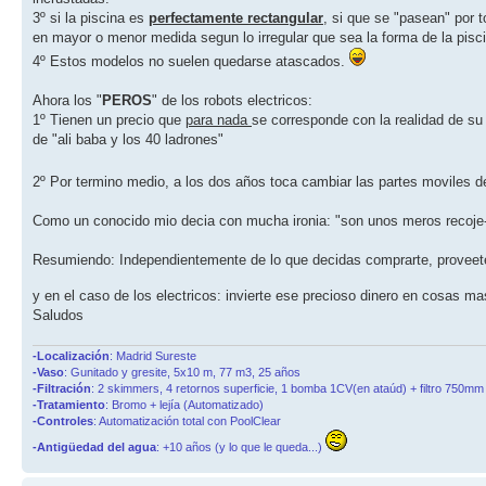
3º si la piscina es
perfectamente rectangular
, si que se "pasean" por 
en mayor o menor medida segun lo irregular que sea la forma de la pisc
4º Estos modelos no suelen quedarse atascados.
Ahora los "
PEROS
" de los robots electricos:
1º Tienen un precio que
para nada
se corresponde con la realidad de s
de "ali baba y los 40 ladrones"
2º Por termino medio, a los dos años toca cambiar las partes moviles del 
Como un conocido mio decia con mucha ironia: "son unos meros recoje-h
Resumiendo: Independientemente de lo que decidas comprarte, proveete
y en el caso de los electricos: invierte ese precioso dinero en cosas m
Saludos
-Localización
: Madrid Sureste
-Vaso
: Gunitado y gresite, 5x10 m, 77 m3, 25 años
-Filtración
: 2 skimmers, 4 retornos superficie, 1 bomba 1CV(en ataúd) + filtro 750mm 
-Tratamiento
: Bromo + lejía (Automatizado)
-Controles
: Automatización total con PoolClear
-Antigüedad del agua
: +10 años (y lo que le queda...)