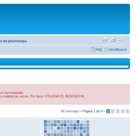
r de piscina/spa
FAQ
Identificarse
 que corresponda.
dido multitud de veces. Por favor UTILIZAD EL BUSCADOR.
48 mensajes •
Página
1
de
5
•
1
2
3
4
5