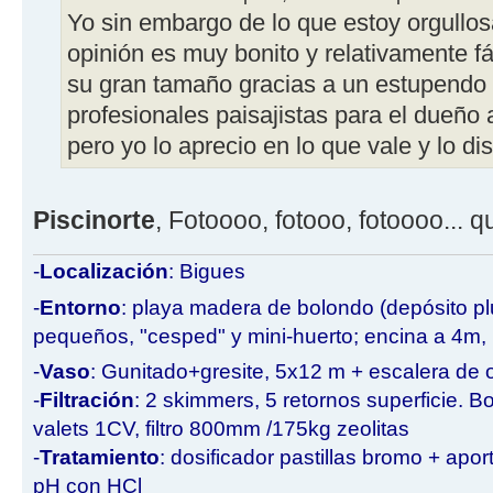
Yo sin embargo de lo que estoy orgullos
opinión es muy bonito y relativamente f
su gran tamaño gracias a un estupendo 
profesionales paisajistas para el dueño a
pero yo lo aprecio en lo que vale y lo dis
Piscinorte
, Fotoooo, fotooo, fotoooo... 
-
Localización
: Bigues
-
Entorno
: playa madera de bolondo (depósito p
pequeños, "cesped" y mini-huerto; encina a 4m
-
Vaso
: Gunitado+gresite, 5x12 m + escalera de o
-
Filtración
: 2 skimmers, 5 retornos superficie. B
valets 1CV, filtro 800mm /175kg zeolitas
-
Tratamiento
: dosificador pastillas bromo + apo
pH con HCl