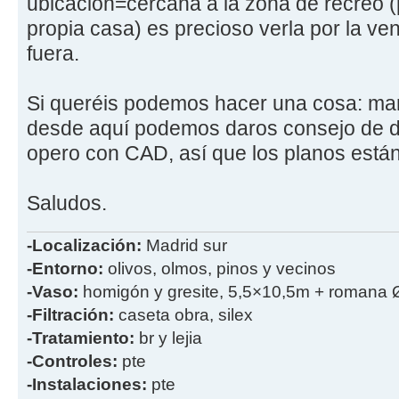
ubicación=cercana a la zona de recreo 
propia casa) es precioso verla por la v
fuera.
Si queréis podemos hacer una cosa: man
desde aquí podemos daros consejo de do
opero con CAD, así que los planos est
Saludos.
-Localización:
Madrid sur
-Entorno:
olivos, olmos, pinos y vecinos
-Vaso:
homigón y gresite, 5,5×10,5m + romana 
-Filtración:
caseta obra, silex
-Tratamiento:
br y lejia
-Controles:
pte
-Instalaciones:
pte