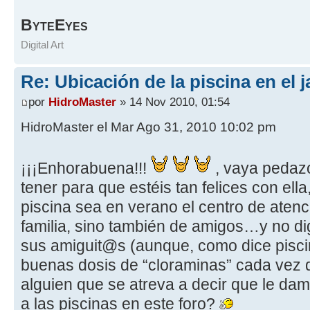
B
E
YTE
YES
Digital Art
Re: Ubicación de la piscina en el j
por
HidroMaster
» 14 Nov 2010, 01:54
HidroMaster el Mar Ago 31, 2010 10:02 pm
¡¡¡Enhorabuena!!!
, vaya pedazo
tener para que estéis tan felices con ell
piscina sea en verano el centro de atenci
familia, sino también de amigos…y no 
sus amiguit@s (aunque, como dice pisci
buenas dosis de “cloraminas” cada vez
alguien que se atreva a decir que le d
a las piscinas en este foro?