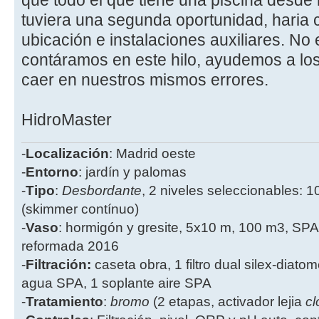
que todo el que tiene una piscina desde
tuviera una segunda oportunidad, haria c
ubicación e instalaciones auxiliares. No 
contáramos en este hilo, ayudemos a los
caer en nuestros mismos errores.
HidroMaster
-
Localización
: Madrid oeste
-
Entorno
: jardín y palomas
-
Tipo
:
Desbordante
, 2 niveles seleccionables: 1
(skimmer contínuo)
-
Vaso
: hormigón y gresite, 5x10 m, 100 m3, SPA
reformada 2016
-
Filtración:
caseta obra, 1 filtro dual silex-diatome
agua SPA, 1 soplante aire SPA
-
Tratamiento
:
bromo
(2 etapas, activador lejia
cl