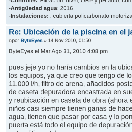
-
Controles
: Filtración, nivel, ORP y pH auto, co
-
Antigüedad agua
: 2016
-
Instalaciones:
: cubierta policarbonato motoriz
Re: Ubicación de la piscina en el j
por
ByteEyes
» 14 Nov 2010, 01:50
ByteEyes el Mar Ago 31, 2010 4:08 pm
pues jeje yo no haría cambios en la ubica
los equipos, ya que creo que tengo de l
11.000 l/h, filtro de arena, añadidos post
de caseta depuradora encastrada en suel
y reubicación en caseta de obra (ahora e
niños casi siempre tienen ganas de hacer
agua, tienen que pasar por casa y lo pon
puerta está todo el equipo de depuración