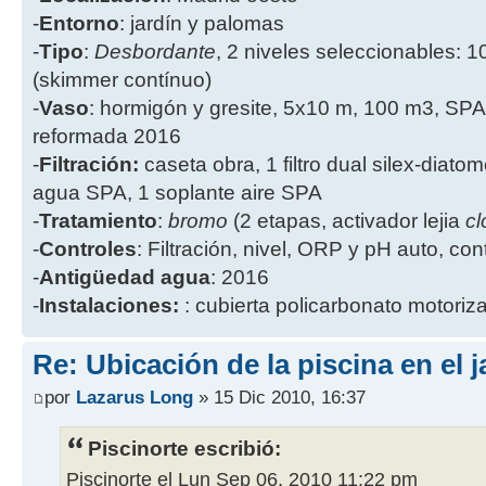
-
Entorno
: jardín y palomas
-
Tipo
:
Desbordante
, 2 niveles seleccionables: 1
(skimmer contínuo)
-
Vaso
: hormigón y gresite, 5x10 m, 100 m3, SPA
reformada 2016
-
Filtración:
caseta obra, 1 filtro dual silex-diatome
agua SPA, 1 soplante aire SPA
-
Tratamiento
:
bromo
(2 etapas, activador lejia
cl
-
Controles
: Filtración, nivel, ORP y pH auto, co
-
Antigüedad agua
: 2016
-
Instalaciones:
: cubierta policarbonato motoriz
Re: Ubicación de la piscina en el j
por
Lazarus Long
» 15 Dic 2010, 16:37
Piscinorte escribió:
Piscinorte el Lun Sep 06, 2010 11:22 pm