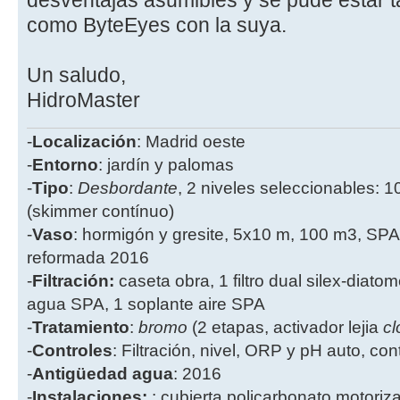
como ByteEyes con la suya.
Un saludo,
HidroMaster
-
Localización
: Madrid oeste
-
Entorno
: jardín y palomas
-
Tipo
:
Desbordante
, 2 niveles seleccionables: 1
(skimmer contínuo)
-
Vaso
: hormigón y gresite, 5x10 m, 100 m3, SPA
reformada 2016
-
Filtración:
caseta obra, 1 filtro dual silex-diatome
agua SPA, 1 soplante aire SPA
-
Tratamiento
:
bromo
(2 etapas, activador lejia
cl
-
Controles
: Filtración, nivel, ORP y pH auto, co
-
Antigüedad agua
: 2016
-
Instalaciones:
: cubierta policarbonato motoriz