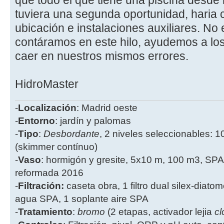
que todo el que tiene una piscina desde
tuviera una segunda oportunidad, haria c
ubicación e instalaciones auxiliares. No 
contáramos en este hilo, ayudemos a los
caer en nuestros mismos errores.
HidroMaster
-
Localización
: Madrid oeste
-
Entorno
: jardín y palomas
-
Tipo
:
Desbordante
, 2 niveles seleccionables: 1
(skimmer contínuo)
-
Vaso
: hormigón y gresite, 5x10 m, 100 m3, SPA
reformada 2016
-
Filtración:
caseta obra, 1 filtro dual silex-diatome
agua SPA, 1 soplante aire SPA
-
Tratamiento
:
bromo
(2 etapas, activador lejia
cl