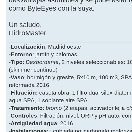
como ByteEyes con la suya.
Un saludo,
HidroMaster
-
Localización
: Madrid oeste
-
Entorno
: jardín y palomas
-
Tipo
:
Desbordante
, 2 niveles seleccionables: 1
(skimmer contínuo)
-
Vaso
: hormigón y gresite, 5x10 m, 100 m3, SPA
reformada 2016
-
Filtración:
caseta obra, 1 filtro dual silex-diatome
agua SPA, 1 soplante aire SPA
-
Tratamiento
:
bromo
(2 etapas, activador lejia
cl
-
Controles
: Filtración, nivel, ORP y pH auto, co
-
Antigüedad agua
: 2016
-
Instalaciones:
: cubierta policarbonato motoriz