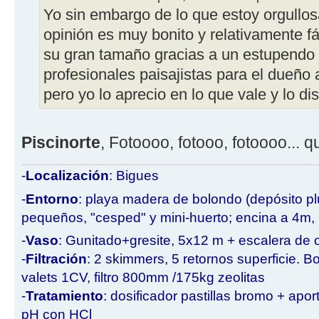
Yo sin embargo de lo que estoy orgullos
opinión es muy bonito y relativamente f
su gran tamaño gracias a un estupendo 
profesionales paisajistas para el dueño a
pero yo lo aprecio en lo que vale y lo dis
Piscinorte
, Fotoooo, fotooo, fotoooo... 
-
Localización
: Bigues
-
Entorno
: playa madera de bolondo (depósito p
pequeños, "cesped" y mini-huerto; encina a 4m
-
Vaso
: Gunitado+gresite, 5x12 m + escalera de o
-
Filtración
: 2 skimmers, 5 retornos superficie. B
valets 1CV, filtro 800mm /175kg zeolitas
-
Tratamiento
: dosificador pastillas bromo + apo
pH con HCl