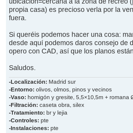
ubicación=cercana a la zona de recreo 
propia casa) es precioso verla por la v
fuera.
Si queréis podemos hacer una cosa: man
desde aquí podemos daros consejo de do
opero con CAD, así que los planos est
Saludos.
-Localización:
Madrid sur
-Entorno:
olivos, olmos, pinos y vecinos
-Vaso:
homigón y gresite, 5,5×10,5m + romana 
-Filtración:
caseta obra, silex
-Tratamiento:
br y lejia
-Controles:
pte
-Instalaciones:
pte