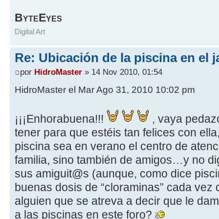
B
E
YTE
YES
Digital Art
Re: Ubicación de la piscina en el j
por
HidroMaster
» 14 Nov 2010, 01:54
HidroMaster el Mar Ago 31, 2010 10:02 pm
¡¡¡Enhorabuena!!!
, vaya pedazo
tener para que estéis tan felices con ell
piscina sea en verano el centro de atenci
familia, sino también de amigos…y no 
sus amiguit@s (aunque, como dice pisci
buenas dosis de “cloraminas” cada vez
alguien que se atreva a decir que le d
a las piscinas en este foro?