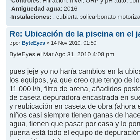
-
Controles
: Filtración, nivel, ORP y pH auto, co
-
Antigüedad agua
: 2016
-
Instalaciones:
: cubierta policarbonato motoriz
Re: Ubicación de la piscina en el j
por
ByteEyes
» 14 Nov 2010, 01:50
ByteEyes el Mar Ago 31, 2010 4:08 pm
pues jeje yo no haría cambios en la ubica
los equipos, ya que creo que tengo de l
11.000 l/h, filtro de arena, añadidos post
de caseta depuradora encastrada en suel
y reubicación en caseta de obra (ahora e
niños casi siempre tienen ganas de hacer
agua, tienen que pasar por casa y lo pon
puerta está todo el equipo de depuración