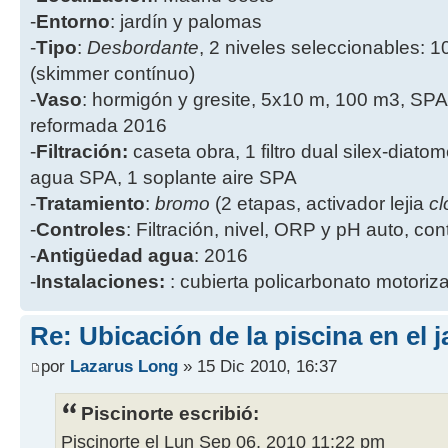
-
Entorno
: jardín y palomas
-
Tipo
:
Desbordante
, 2 niveles seleccionables: 1
(skimmer contínuo)
-
Vaso
: hormigón y gresite, 5x10 m, 100 m3, SPA
reformada 2016
-
Filtración:
caseta obra, 1 filtro dual silex-diatome
agua SPA, 1 soplante aire SPA
-
Tratamiento
:
bromo
(2 etapas, activador lejia
cl
-
Controles
: Filtración, nivel, ORP y pH auto, co
-
Antigüedad agua
: 2016
-
Instalaciones:
: cubierta policarbonato motoriz
Re: Ubicación de la piscina en el j
por
Lazarus Long
» 15 Dic 2010, 16:37
Piscinorte escribió:
Piscinorte el Lun Sep 06, 2010 11:22 pm