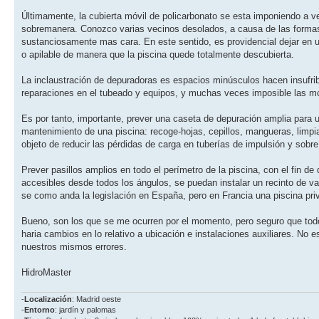
Últimamente, la cubierta móvil de policarbonato se esta imponiendo a ve
sobremanera. Conozco varias vecinos desolados, a causa de las formas 
sustanciosamente mas cara. En este sentido, es providencial dejar en un
o apilable de manera que la piscina quede totalmente descubierta.
La inclaustración de depuradoras es espacios minúsculos hacen insufribl
reparaciones en el tubeado y equipos, y muchas veces imposible las modi
Es por tanto, importante, prever una caseta de depuración amplia para u
mantenimiento de una piscina: recoge-hojas, cepillos, mangueras, limp
objeto de reducir las pérdidas de carga en tuberías de impulsión y sobre
Prever pasillos amplios en todo el perímetro de la piscina, con el fin de
accesibles desde todos los ángulos, se puedan instalar un recinto de va
se como anda la legislación en España, pero en Francia una piscina priva
Bueno, son los que se me ocurren por el momento, pero seguro que todo
haria cambios en lo relativo a ubicación e instalaciones auxiliares. No 
nuestros mismos errores.
HidroMaster
-
Localización
: Madrid oeste
-
Entorno
: jardín y palomas