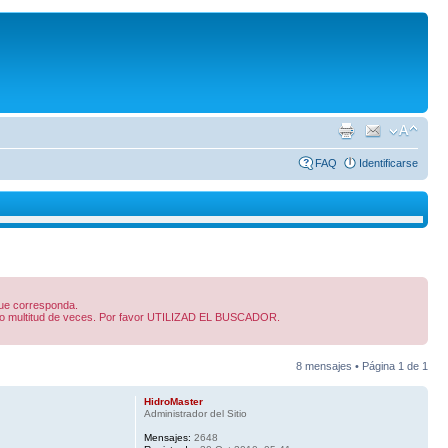
FAQ
Identificarse
 que corresponda.
dido multitud de veces. Por favor UTILIZAD EL BUSCADOR.
8 mensajes • Página
1
de
1
HidroMaster
Administrador del Sitio
Mensajes:
2648