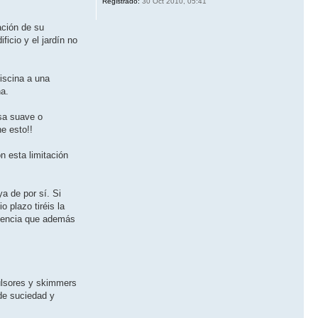
Registrado:
30 Oct 2010, 05:41
ación de su
ficio y el jardín no
piscina a una
na.
isa suave o
e esto!!
n esta limitación
a de por sí. Si
 plazo tiréis la
cuencia que además
pulsores y skimmers
de suciedad y