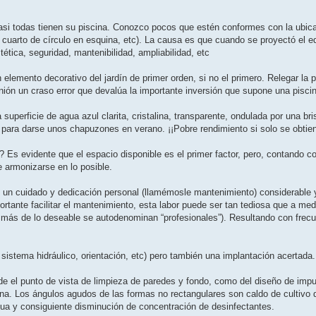
asi todas tienen su piscina. Conozco pocos que estén conformes con la ubic
 cuarto de círculo en esquina, etc). La causa es que cuando se proyectó el edi
tica, seguridad, mantenibilidad, ampliabilidad, etc
 elemento decorativo del jardín de primer orden, si no el primero. Relegar la 
nión un craso error que devalúa la importante inversión que supone una pisci
superficie de agua azul clarita, cristalina, transparente, ondulada por una br
o para darse unos chapuzones en verano. ¡¡Pobre rendimiento si solo se obtien
 Es evidente que el espacio disponible es el primer factor, pero, contando co
de armonizarse en lo posible.
e un cuidado y dedicación personal (llamémosle mantenimiento) considerable y
ante facilitar el mantenimiento, esta labor puede ser tan tediosa que a medio
ue más de lo deseable se autodenominan “profesionales”). Resultando con fre
y sistema hidráulico, orientación, etc) pero también una implantación acertada.
sde el punto de vista de limpieza de paredes y fondo, como del diseño de im
ina. Los ángulos agudos de las formas no rectangulares son caldo de cultivo 
agua y consiguiente disminución de concentración de desinfectantes.