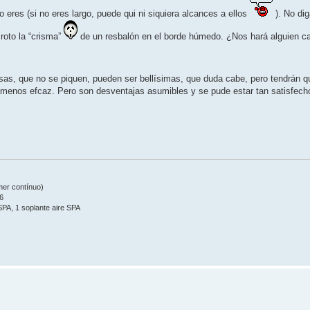
o eres (si no eres largo, puede qui ni siquiera alcances a ellos
). No di
 roto la “crisma”
de un resbalón en el borde húmedo. ¿Nos hará alguien 
osas, que no se piquen, pueden ser bellísimas, que duda cabe, pero tendrán 
te menos efcaz. Pero son desventajas asumibles y se pude estar tan satisfec
mmer contínuo)
6
 SPA, 1 soplante aire SPA