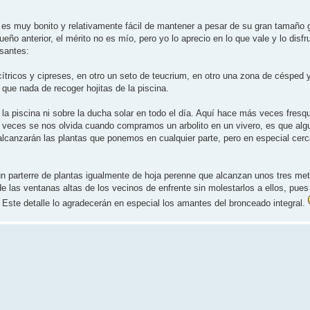
n es muy bonito y relativamente fácil de mantener a pesar de su gran tamaño 
ño anterior, el mérito no es mío, pero yo lo aprecio en lo que vale y lo disfru
esantes:
cítricos y cipreses, en otro un seto de teucrium, en otro una zona de césped 
 que nada de recoger hojitas de la piscina.
 piscina ni sobre la ducha solar en todo el día. Aquí hace más veces fresqui
 veces se nos olvida cuando compramos un arbolito en un vivero, es que al
anzarán las plantas que ponemos en cualquier parte, pero en especial cerca
un parterre de plantas igualmente de hoja perenne que alcanzan unos tres metr
 las ventanas altas de los vecinos de enfrente sin molestarlos a ellos, pues
 Este detalle lo agradecerán en especial los amantes del bronceado integral.