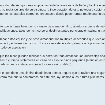
locidad de vértigo, pues amplia bastante la temporada de baño y facilita el i
no rectangulares de su piscinas, la incorporación de esta novedosa cubierta
o de los laterales estrechos un espacio donde poder retraer totalmente la cu
e operaciones tales como cambio de arena del filtro, apertura y cierre de vál
ficaciones, tales como incorporar desinfectantes por cloración salina, ultrav
bicar estos equipo y de paso almacenar los múltiples accesorios que lleva ap
ia-fondo, envases químicos… Esta caseta debe estar próxima a la piscina, la
 todo de aspiración.
 que los niños puedan realizar sus correrías todo alrededor, las superficies se
llas o cubierta protectoras en caso de caso de niños pequeños (atención esto 
da sin esta instalación protectora es casi un delito).
 el que tiene una piscina desde hace tiempo seguro que si tuviera una segun
estaría mal que lo contáramos en este hilo, ayudemos a los futuros piscineros