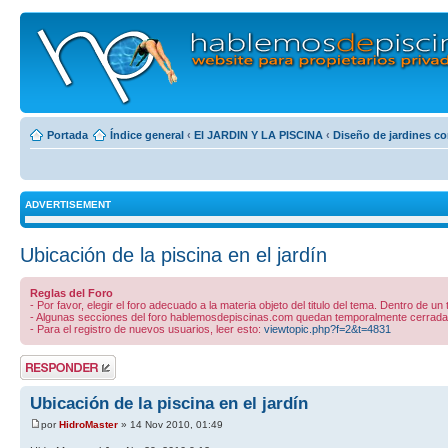
Portada
Índice general
‹
El JARDIN Y LA PISCINA
‹
Diseño de jardines co
ADVERTISEMENT
Ubicación de la piscina en el jardín
Reglas del Foro
- Por favor, elegir el foro adecuado a la materia objeto del titulo del tema. Dentro de un
- Algunas secciones del foro hablemosdepiscinas.com quedan temporalmente cerradas 
- Para el registro de nuevos usuarios, leer esto:
viewtopic.php?f=2&t=4831
Publicar una
respuesta
Ubicación de la piscina en el jardín
por
HidroMaster
» 14 Nov 2010, 01:49