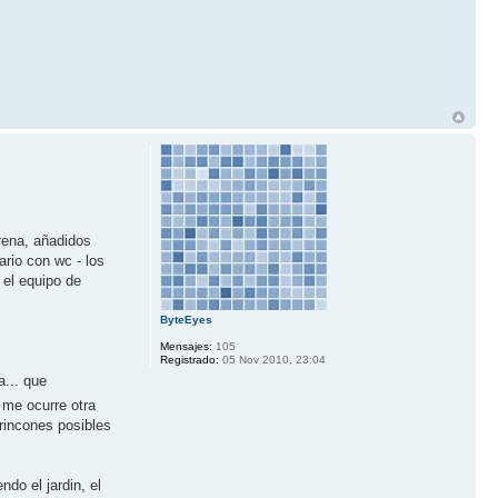
arena, añadidos
ario con wc - los
 el equipo de
ByteEyes
Mensajes:
105
Registrado:
05 Nov 2010, 23:04
a... que
 me ocurre otra
rincones posibles
do el jardin, el