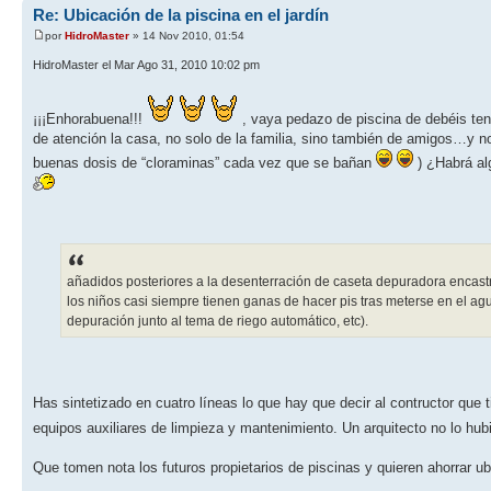
Re: Ubicación de la piscina en el jardín
por
HidroMaster
» 14 Nov 2010, 01:54
HidroMaster el Mar Ago 31, 2010 10:02 pm
¡¡¡Enhorabuena!!!
, vaya pedazo de piscina de debéis tene
de atención la casa, no solo de la familia, sino también de amigos…y
buenas dosis de “cloraminas” cada vez que se bañan
) ¿Habrá al
añadidos posteriores a la desenterración de caseta depuradora encastr
los niños casi siempre tienen ganas de hacer pis tras meterse en el agu
depuración junto al tema de riego automático, etc).
Has sintetizado en cuatro líneas lo que hay que decir al contructor que
equipos auxiliares de limpieza y mantenimiento. Un arquitecto no lo hub
Que tomen nota los futuros propietarios de piscinas y quieren ahorrar 