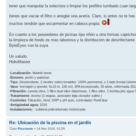
tener que manipular la selectora o limpiar los prefiltro tumbado cuan larg
tienes que vaciar el filtro o arreglar una avería. Claro, si antes no te has
muchos tendrán que escarmentar en cabeza propia.
En cuanto a los poseedores de picinas tipo riñón u otra formas caprich
la limpieza de fondo es mas laboriosa y la distribución de desinfectan
ByteEyes con la suya.
Un saludo,
HidroMaster
-
Localización
: Madrid oeste
-
Entorno
: jardín y palomas
-
Tipo
:
Desbordante
, 2 niveles seleccionables: 100% perimetral, o 1 lado frontal (ski
-
Vaso
: hormigón y gresite, 5x10 m, 100 m3, SPA incorporado, 35 años, reformada 201
-
Filtración:
caseta obra, 1 filtro dual silex-diatomeas, 1 filtro silex, 1 bomba jets agua
-
Tratamiento
:
bromo
(2 etapas, activador lejia
clorador salino
)
-
Controles
: Filtración, nivel, ORP y pH auto, controlador
PoolClear
-
Antigüedad agua
: 2016
-
Instalaciones:
: cubierta policarbonato motorizada
Re: Ubicación de la piscina en el jardín
por
Piscinorte
» 14 Nov 2010, 01:55