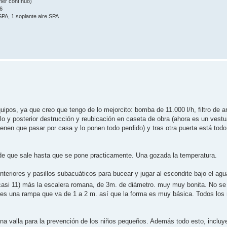
mmer contínuo)
6
 SPA, 1 soplante aire SPA
quipos, ya que creo que tengo de lo mejorcito: bomba de 11.000 l/h, filtro de 
o y posterior destrucción y reubicación en caseta de obra (ahora es un vestu
enen que pasar por casa y lo ponen todo perdido) y tras otra puerta está todo
sde que sale hasta que se pone practicamente. Una gozada la temperatura.
teriores y pasillos subacuáticos para bucear y jugar al escondite bajo el agu
 casi 11) más la escalera romana, de 3m. de diámetro. muy muy bonita. No se
o es una rampa que va de 1 a 2 m. así que la forma es muy básica. Todos los 
a valla para la prevención de los niños pequeños. Además todo esto, incluyen