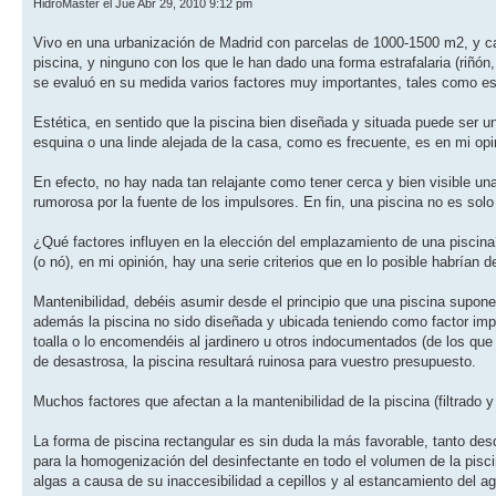
HidroMaster el Jue Abr 29, 2010 9:12 pm
Vivo en una urbanización de Madrid con parcelas de 1000-1500 m2, y c
piscina, y ninguno con los que le han dado una forma estrafalaria (riñón,
se evaluó en su medida varios factores muy importantes, tales como esté
Estética, en sentido que la piscina bien diseñada y situada puede ser un
esquina o una linde alejada de la casa, como es frecuente, es en mi opi
En efecto, no hay nada tan relajante como tener cerca y bien visible una 
rumorosa por la fuente de los impulsores. En fin, una piscina no es sol
¿Qué factores influyen en la elección del emplazamiento de una piscina?
(o nó), en mi opinión, hay una serie criterios que en lo posible habrían 
Mantenibilidad, debéis asumir desde el principio que una piscina supon
además la piscina no sido diseñada y ubicada teniendo como factor import
toalla o lo encomendéis al jardinero u otros indocumentados (de los q
de desastrosa, la piscina resultará ruinosa para vuestro presupuesto.
Muchos factores que afectan a la mantenibilidad de la piscina (filtrado 
La forma de piscina rectangular es sin duda la más favorable, tanto de
para la homogenización del desinfectante en todo el volumen de la pisc
algas a causa de su inaccesibilidad a cepillos y al estancamiento del 