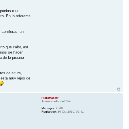
gracias a un
to. En lo referente
y coníferas, un
to que calor, así
gunos se hacen
 de la piscina
os de altura,
 está muy lejos de
HidroMaster
Administrador del Sitio
Mensajes:
2648
Registrado:
30 Oct 2010, 05:41