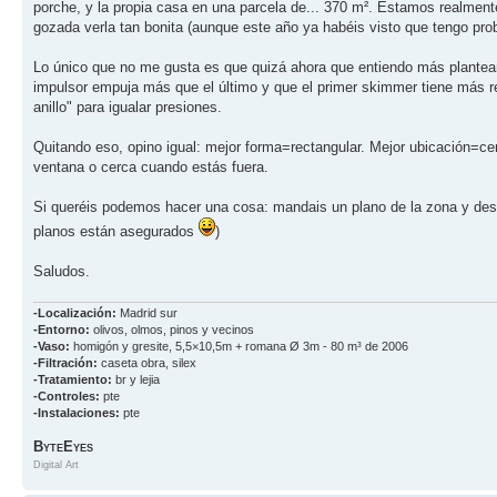
porche, y la propia casa en una parcela de... 370 m². Estamos realmente
gozada verla tan bonita (aunque este año ya habéis visto que tengo prob
Lo único que no me gusta es que quizá ahora que entiendo más plantearía 
impulsor empuja más que el último y que el primer skimmer tiene más res
anillo" para igualar presiones.
Quitando eso, opino igual: mejor forma=rectangular. Mejor ubicación=cer
ventana o cerca cuando estás fuera.
Si queréis podemos hacer una cosa: mandais un plano de la zona y des
planos están asegurados
)
Saludos.
-Localización:
Madrid sur
-Entorno:
olivos, olmos, pinos y vecinos
-Vaso:
homigón y gresite, 5,5×10,5m + romana Ø 3m - 80 m³ de 2006
-Filtración:
caseta obra, silex
-Tratamiento:
br y lejia
-Controles:
pte
-Instalaciones:
pte
B
E
YTE
YES
Digital Art