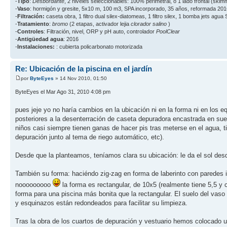
-
Tipo
:
Desbordante
, 2 niveles seleccionables: 100% perimetral, o 1 lado frontal (ski
-
Vaso
: hormigón y gresite, 5x10 m, 100 m3, SPA incorporado, 35 años, reformada 201
-
Filtración:
caseta obra, 1 filtro dual silex-diatomeas, 1 filtro silex, 1 bomba jets agua
-
Tratamiento
:
bromo
(2 etapas, activador lejia
clorador salino
)
-
Controles
: Filtración, nivel, ORP y pH auto, controlador
PoolClear
-
Antigüedad agua
: 2016
-
Instalaciones:
: cubierta policarbonato motorizada
Re: Ubicación de la piscina en el jardín
por
ByteEyes
» 14 Nov 2010, 01:50
ByteEyes el Mar Ago 31, 2010 4:08 pm
pues jeje yo no haría cambios en la ubicación ni en la forma ni en los e
posteriores a la desenterración de caseta depuradora encastrada en suel
niños casi siempre tienen ganas de hacer pis tras meterse en el agua, ti
depuración junto al tema de riego automático, etc).
Desde que la planteamos, teníamos clara su ubicación: le da el sol de
También su forma: haciéndo zig-zag en forma de laberinto con paredes in
nooooooooo
la forma es rectangular, de 10x5 (realmente tiene 5,5 y
forma para una piscina más bonita que la rectangular. El suelo del vas
y esquinazos están redondeados para facilitar su limpieza.
Tras la obra de los cuartos de depuración y vestuario hemos colocado un