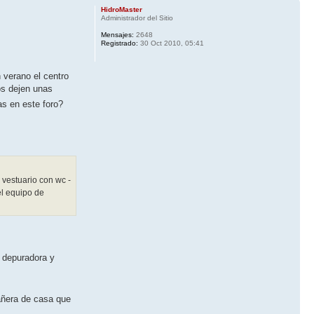
HidroMaster
Administrador del Sitio
Mensajes:
2648
Registrado:
30 Oct 2010, 05:41
 verano el centro
os dejen unas
as en este foro?
 vestuario con wc -
el equipo de
a depuradora y
bañera de casa que