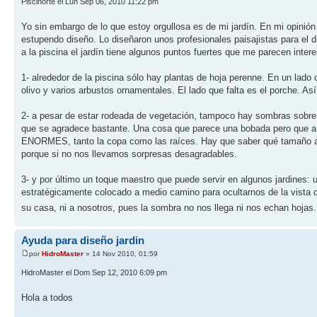
Piscinorte el Lun Sep 06, 2010 11:22 pm
Yo sin embargo de lo que estoy orgullosa es de mi jardín. En mi opinió
estupendo diseño. Lo diseñaron unos profesionales paisajistas para el due
a la piscina el jardín tiene algunos puntos fuertes que me parecen inter
1- alrededor de la piscina sólo hay plantas de hoja perenne. En un lado 
olivo y varios arbustos ornamentales. El lado que falta es el porche. Así
2- a pesar de estar rodeada de vegetación, tampoco hay sombras sobre la
que se agradece bastante. Una cosa que parece una bobada pero que a
ENORMES, tanto la copa como las raíces. Hay que saber qué tamaño alc
porque si no nos llevamos sorpresas desagradables.
3- y por último un toque maestro que puede servir en algunos jardines: 
estratégicamente colocado a medio camino para ocultarnos de la vista de
su casa, ni a nosotros, pues la sombra no nos llega ni nos echan hojas.
Ayuda para diseño jardin
por
HidroMaster
» 14 Nov 2010, 01:59
HidroMaster el Dom Sep 12, 2010 6:09 pm
Hola a todos