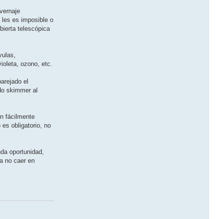
nvernaje
 les es imposible o
bierta telescópica
vulas,
ioleta, ozono, etc.
arejado el
do skimmer al
an fácilmente
es obligatorio, no
da oportunidad,
 a no caer en