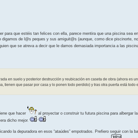
r para que estéis tan felices con ella, parece mentira que una piscina sea en
 no digamos de l@s peques y sus amiguit@s (aunque, como dice piscinorte, n
guien que se atreva a decir que le damos demasiada importancia a las piscin
ada en suelo y posterior destrucción y reubicación en caseta de obra (ahora es un
a, tienen que pasar por casa y lo ponen todo perdido) y tras otra puerta está todo 
 tiene que hacer
al proyectar o construir tu futura piscina para albergar l
iera dicho mejor.
ubicando la depuradora en esos “ataúdes” empotrados. Prefiero seguir con la 