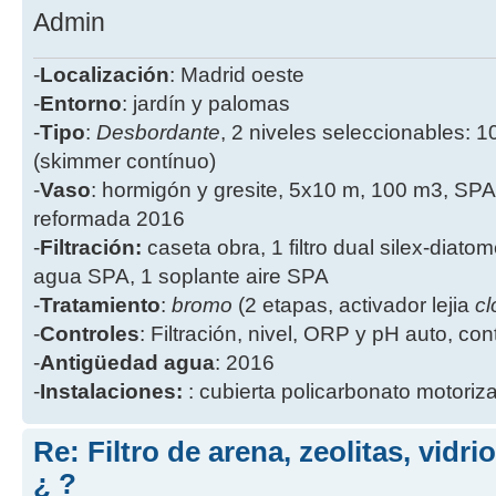
Admin
-
Localización
: Madrid oeste
-
Entorno
: jardín y palomas
-
Tipo
:
Desbordante
, 2 niveles seleccionables: 1
(skimmer contínuo)
-
Vaso
: hormigón y gresite, 5x10 m, 100 m3, SPA
reformada 2016
-
Filtración:
caseta obra, 1 filtro dual silex-diatome
agua SPA, 1 soplante aire SPA
-
Tratamiento
:
bromo
(2 etapas, activador lejia
cl
-
Controles
: Filtración, nivel, ORP y pH auto, co
-
Antigüedad agua
: 2016
-
Instalaciones:
: cubierta policarbonato motoriz
Re: Filtro de arena, zeolitas, vidr
¿ ?