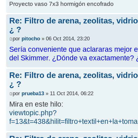
Proyecto vaso 7x3 hormigón encofrado
Re: Filtro de arena, zeolitas, vidr
¿ ?
por
pitocho
» 06 Oct 2014, 23:20
Sería conveniente que aclararas mejor eso 
del Skimmer. ¿Dónde va exactamente? ¿
Re: Filtro de arena, zeolitas, vidr
¿ ?
por
prueba13
» 11 Oct 2014, 06:22
Mira en este hilo:
viewtopic.php?
f=13&t=438&hilit=filtro+textil+en+la+to