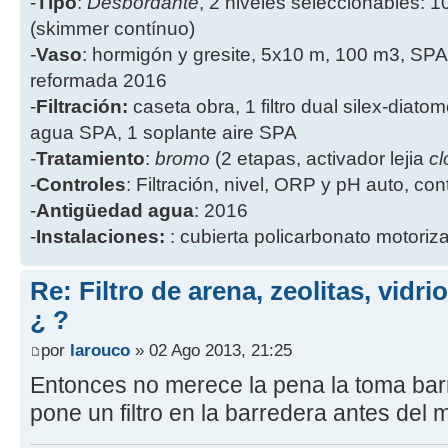
-
Tipo
:
Desbordante
, 2 niveles seleccionables: 1
(skimmer contínuo)
-
Vaso
: hormigón y gresite, 5x10 m, 100 m3, SPA
reformada 2016
-
Filtración:
caseta obra, 1 filtro dual silex-diatome
agua SPA, 1 soplante aire SPA
-
Tratamiento
:
bromo
(2 etapas, activador lejia
cl
-
Controles
: Filtración, nivel, ORP y pH auto, co
-
Antigüedad agua
: 2016
-
Instalaciones:
: cubierta policarbonato motoriz
Re: Filtro de arena, zeolitas, vidr
¿ ?
por
larouco
» 02 Ago 2013, 21:25
Entonces no merece la pena la toma bar
pone un filtro en la barredera antes del 