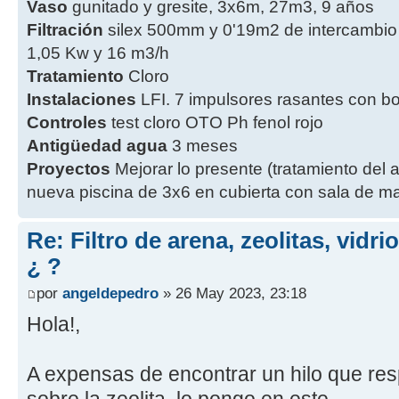
Vaso
gunitado y gresite, 3x6m, 27m3, 9 años
Filtración
silex 500mm y 0'19m2 de intercambio
1,05 Kw y 16 m3/h
Tratamiento
Cloro
Instalaciones
LFI. 7 impulsores rasantes con b
Controles
test cloro OTO Ph fenol rojo
Antigüedad agua
3 meses
Proyectos
Mejorar lo presente (tratamiento del 
nueva piscina de 3x6 en cubierta con sala de ma
Re: Filtro de arena, zeolitas, vidr
¿ ?
por
angeldepedro
» 26 May 2023, 23:18
Hola!,
A expensas de encontrar un hilo que re
sobre la zeolita, lo pongo en este.