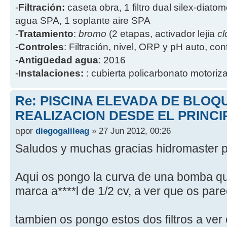
-
Filtración:
caseta obra, 1 filtro dual silex-diatome
agua SPA, 1 soplante aire SPA
-
Tratamiento
:
bromo
(2 etapas, activador lejia
cl
-
Controles
: Filtración, nivel, ORP y pH auto, co
-
Antigüedad agua
: 2016
-
Instalaciones:
: cubierta policarbonato motoriz
Re: PISCINA ELEVADA DE BLOQ
REALIZACION DESDE EL PRINCI
por
diegogalileag
» 27 Jun 2012, 00:26
Saludos y muchas gracias hidromaster p
Aqui os pongo la curva de una bomba qu
marca a****l de 1/2 cv, a ver que os par
tambien os pongo estos dos filtros a ver