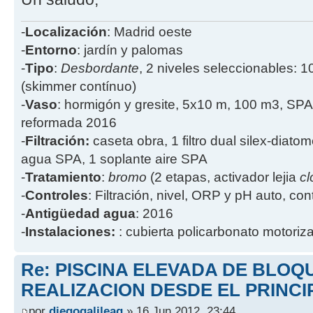
-
Localización
: Madrid oeste
-
Entorno
: jardín y palomas
-
Tipo
:
Desbordante
, 2 niveles seleccionables: 1
(skimmer contínuo)
-
Vaso
: hormigón y gresite, 5x10 m, 100 m3, SPA
reformada 2016
-
Filtración:
caseta obra, 1 filtro dual silex-diatome
agua SPA, 1 soplante aire SPA
-
Tratamiento
:
bromo
(2 etapas, activador lejia
cl
-
Controles
: Filtración, nivel, ORP y pH auto, co
-
Antigüedad agua
: 2016
-
Instalaciones:
: cubierta policarbonato motoriz
Re: PISCINA ELEVADA DE BLOQ
REALIZACION DESDE EL PRINCI
por
diegogalileag
» 16 Jun 2012, 23:44