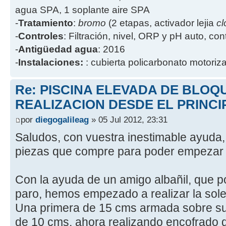
agua SPA, 1 soplante aire SPA
-
Tratamiento
:
bromo
(2 etapas, activador lejia
cl
-
Controles
: Filtración, nivel, ORP y pH auto, co
-
Antigüedad agua
: 2016
-
Instalaciones:
: cubierta policarbonato motoriz
Re: PISCINA ELEVADA DE BLOQ
REALIZACION DESDE EL PRINCI
por
diegogalileag
» 05 Jul 2012, 23:31
Saludos, con vuestra inestimable ayuda,
piezas que compre para poder empezar 
Con la ayuda de un amigo albañil, que p
paro, hemos empezado a realizar la soler
Una primera de 15 cms armada sobre s
de 10 cms, ahora realizando encofrado de