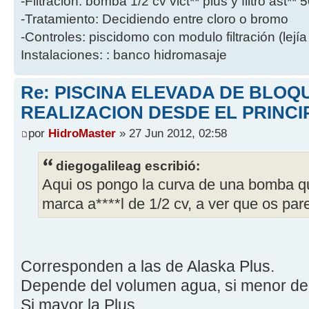
-Filtración: bomba 1/2 cv vict** plus y filtro ast**
-Tratamiento: Decidiendo entre cloro o bromo
-Controles: piscidomo con modulo filtración (lejía
Instalaciones: : banco hidromasaje
Re: PISCINA ELEVADA DE BLOQ
REALIZACION DESDE EL PRINCI
por
HidroMaster
» 27 Jun 2012, 02:58
diegogalileag escribió:
Aqui os pongo la curva de una bomba q
marca a****l de 1/2 cv, a ver que os par
Corresponden a las de Alaska Plus.
Depende del volumen agua, si menor de 2
Si mayor la Plus