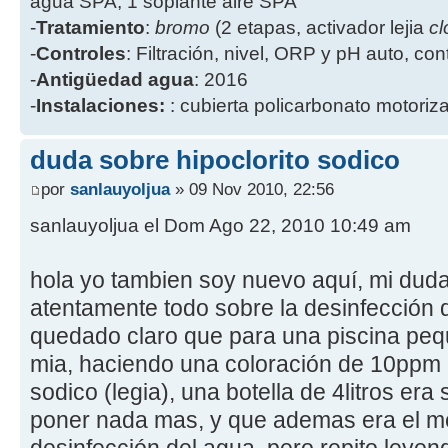
agua SPA, 1 soplante aire SPA
-
Tratamiento
:
bromo
(2 etapas, activador lejia
cl
-
Controles
: Filtración, nivel, ORP y pH auto, co
-
Antigüedad agua
: 2016
-
Instalaciones:
: cubierta policarbonato motoriz
duda sobre hipoclorito sodico
por
sanlauyoljua
» 09 Nov 2010, 22:56
sanlauyoljua el Dom Ago 22, 2010 10:49 am
hola yo tambien soy nuevo aquí, mi dud
atentamente todo sobre la desinfección 
quedado claro que para una piscina pe
mia, haciendo una coloración de 10ppm 
sodico (legia), una botella de 4litros era
poner nada mas, y que ademas era el me