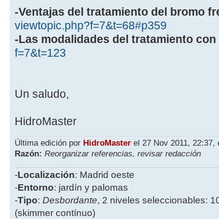
-Ventajas del tratamiento del bromo fr
viewtopic.php?f=7&t=68#p359
-Las modalidades del tratamiento con
f=7&t=123
Un saludo,
HidroMaster
Última edición por
HidroMaster
el 27 Nov 2011, 22:37, 
Razón:
Reorganizar referencias, revisar redacción
-
Localización
: Madrid oeste
-
Entorno
: jardín y palomas
-
Tipo
:
Desbordante
, 2 niveles seleccionables: 1
(skimmer contínuo)