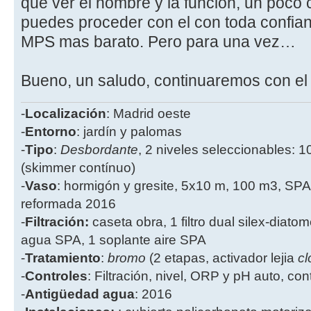
que ver el nombre y la función, un poco c
puedes proceder con el con toda confian
MPS mas barato. Pero para una vez…
Bueno, un saludo, continuaremos con el
-
Localización
: Madrid oeste
-
Entorno
: jardín y palomas
-
Tipo
:
Desbordante
, 2 niveles seleccionables: 1
(skimmer contínuo)
-
Vaso
: hormigón y gresite, 5x10 m, 100 m3, SPA
reformada 2016
-
Filtración:
caseta obra, 1 filtro dual silex-diatome
agua SPA, 1 soplante aire SPA
-
Tratamiento
:
bromo
(2 etapas, activador lejia
cl
-
Controles
: Filtración, nivel, ORP y pH auto, co
-
Antigüedad agua
: 2016