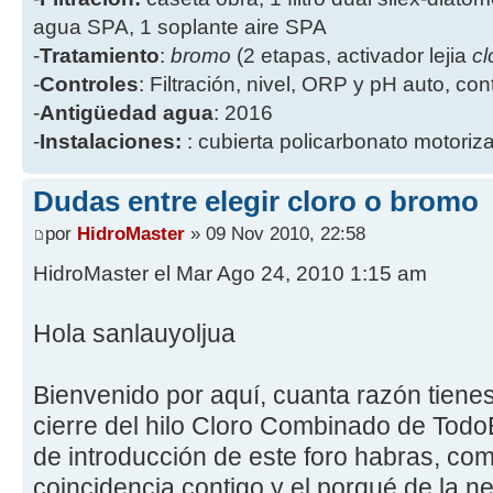
agua SPA, 1 soplante aire SPA
-
Tratamiento
:
bromo
(2 etapas, activador lejia
cl
-
Controles
: Filtración, nivel, ORP y pH auto, co
-
Antigüedad agua
: 2016
-
Instalaciones:
: cubierta policarbonato motoriz
Dudas entre elegir cloro o bromo
por
HidroMaster
» 09 Nov 2010, 22:58
HidroMaster el Mar Ago 24, 2010 1:15 am
Hola sanlauyoljua
Bienvenido por aquí, cuanta razón tiene
cierre del hilo Cloro Combinado de TodoEx
de introducción de este foro habras, co
coincidencia contigo y el porqué de la n