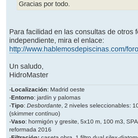
Gracias por todo.
Para facilidad en las consultas de otros 
independiente, mira el enlace:
http://www.hablemosdepiscinas.com/for
Un saludo,
HidroMaster
-
Localización
: Madrid oeste
-
Entorno
: jardín y palomas
-
Tipo
:
Desbordante
, 2 niveles seleccionables: 1
(skimmer contínuo)
-
Vaso
: hormigón y gresite, 5x10 m, 100 m3, SPA
reformada 2016
-
Filtración:
caseta obra, 1 filtro dual silex-diatome