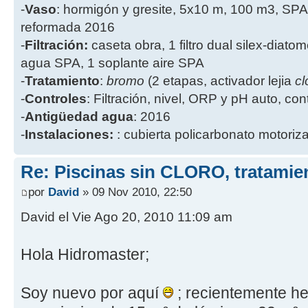
-
Vaso
: hormigón y gresite, 5x10 m, 100 m3, SPA
reformada 2016
-
Filtración:
caseta obra, 1 filtro dual silex-diatome
agua SPA, 1 soplante aire SPA
-
Tratamiento
:
bromo
(2 etapas, activador lejia
cl
-
Controles
: Filtración, nivel, ORP y pH auto, co
-
Antigüedad agua
: 2016
-
Instalaciones:
: cubierta policarbonato motoriz
Re: Piscinas sin CLORO, tratam
por
David
» 09 Nov 2010, 22:50
David el Vie Ago 20, 2010 11:09 am
Hola Hidromaster;
Soy nuevo por aquí
; recientemente h