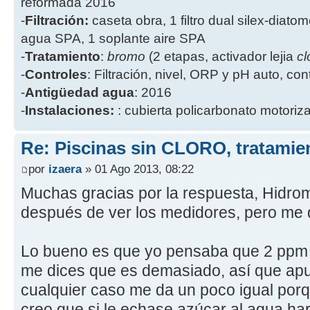
reformada 2016
-
Filtración:
caseta obra, 1 filtro dual silex-diatome
agua SPA, 1 soplante aire SPA
-
Tratamiento
:
bromo
(2 etapas, activador lejia
cl
-
Controles
: Filtración, nivel, ORP y pH auto, co
-
Antigüedad agua
: 2016
-
Instalaciones:
: cubierta policarbonato motoriz
Re: Piscinas sin CLORO, tratam
por
izaera
» 01 Ago 2013, 08:22
Muchas gracias por la respuesta, Hidroma
después de ver los medidores, pero me 
Lo bueno es que yo pensaba que 2 ppm e
me dices que es demasiado, así que apu
cualquier caso me da un poco igual porq
creo que si le echase azúcar al agua h