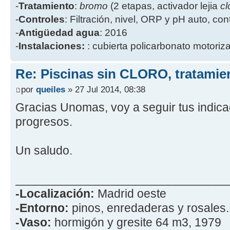
-
Tratamiento
:
bromo
(2 etapas, activador lejia
cl
-
Controles
: Filtración, nivel, ORP y pH auto, co
-
Antigüedad agua
: 2016
-
Instalaciones:
: cubierta policarbonato motoriz
Re: Piscinas sin CLORO, tratam
por
queiles
» 27 Jul 2014, 08:38
Gracias Unomas, voy a seguir tus indica
progresos.
Un saludo.
________________________________
-Localización:
Madrid oeste
-Entorno:
pinos, enredaderas y rosales.
-Vaso:
hormigón y gresite 64 m3, 1979