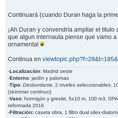
Continuará (cuando Duran haga la pri
¡Ah Duran y convendria ampliar el titulo
que algun internauta piense que vamo a 
ornamental
Continua en
viewtopic.php?f=28&t=185
-
Localización
: Madrid oeste
-
Entorno
: jardín y palomas
-
Tipo
:
Desbordante
, 2 niveles seleccionables: 1
(skimmer contínuo)
-
Vaso
: hormigón y gresite, 5x10 m, 100 m3, SPA
reformada 2016
-
Filtración:
caseta obra, 1 filtro dual silex-diatome