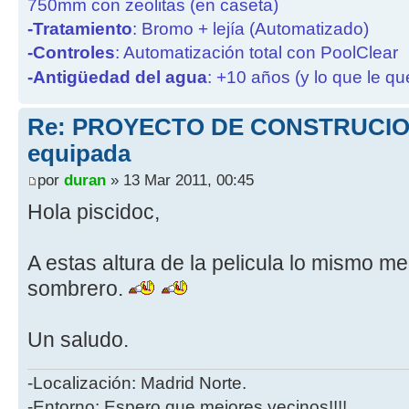
750mm con zeolitas (en caseta)
-Tratamiento
: Bromo + lejía (Automatizado)
-Controles
: Automatización total con PoolClear
-Antigüedad del agua
: +10 años (y lo que le qu
Re: PROYECTO DE CONSTRUCION
equipada
por
duran
» 13 Mar 2011, 00:45
Hola piscidoc,
A estas altura de la pelicula lo mismo m
sombrero.
Un saludo.
-Localización: Madrid Norte.
-Entorno: Espero que mejores vecinos!!!!