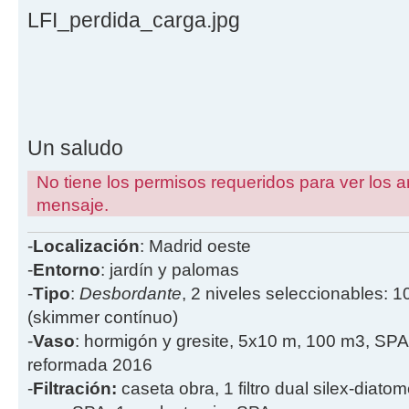
LFI_perdida_carga.jpg
Un saludo
No tiene los permisos requeridos para ver los a
mensaje.
-
Localización
: Madrid oeste
-
Entorno
: jardín y palomas
-
Tipo
:
Desbordante
, 2 niveles seleccionables: 1
(skimmer contínuo)
-
Vaso
: hormigón y gresite, 5x10 m, 100 m3, SPA
reformada 2016
-
Filtración:
caseta obra, 1 filtro dual silex-diatome