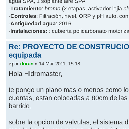
agua SPA, 1 soplante aire SPA
-
Tratamiento
:
bromo
(2 etapas, activador lejia
cl
-
Controles
: Filtración, nivel, ORP y pH auto, co
-
Antigüedad agua
: 2016
-
Instalaciones:
: cubierta policarbonato motoriz
Re: PROYECTO DE CONSTRUCION
equipada
por
duran
» 14 Mar 2011, 15:18
Hola Hidromaster,
te pongo un plano mas o menos como lo
cuentas, estan colocadas a 80cm de las
barrido.
sobre la opcion de valvulas, el sistema