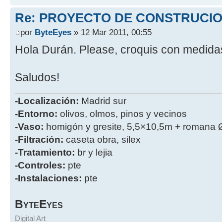
Re: PROYECTO DE CONSTRUCI
por
ByteEyes
» 12 Mar 2011, 00:55
Hola Durán. Please, croquis con medid
Saludos!
-Localización:
Madrid sur
-Entorno:
olivos, olmos, pinos y vecinos
-Vaso:
homigón y gresite, 5,5×10,5m + romana 
-Filtración:
caseta obra, silex
-Tratamiento:
br y lejia
-Controles:
pte
-Instalaciones:
pte
B
E
YTE
YES
Digital Art