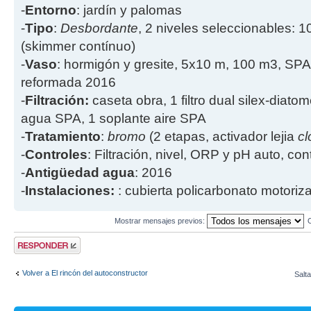
-
Entorno
: jardín y palomas
-
Tipo
:
Desbordante
, 2 niveles seleccionables: 1
(skimmer contínuo)
-
Vaso
: hormigón y gresite, 5x10 m, 100 m3, SPA
reformada 2016
-
Filtración:
caseta obra, 1 filtro dual silex-diatome
agua SPA, 1 soplante aire SPA
-
Tratamiento
:
bromo
(2 etapas, activador lejia
cl
-
Controles
: Filtración, nivel, ORP y pH auto, co
-
Antigüedad agua
: 2016
-
Instalaciones:
: cubierta policarbonato motoriz
Mostrar mensajes previos:
Publicar una
respuesta
Volver a El rincón del autoconstructor
Salta