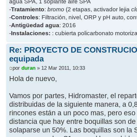
agua SPA, 1 soplante aire SPA
-
Tratamiento
:
bromo
(2 etapas, activador lejia
cl
-
Controles
: Filtración, nivel, ORP y pH auto, co
-
Antigüedad agua
: 2016
-
Instalaciones:
: cubierta policarbonato motoriz
Re: PROYECTO DE CONSTRUCION
equipada
por
duran
» 12 Mar 2011, 10:33
Hola de nuevo,
Vamos por partes, Hidromaster, el repart
distribuidas de la siguiente manera, a 0,
rincones están a un poco mas, pero eso t
distancia que hay entre boquillas son de 
solaparse un 50%. Las boquillas son la 