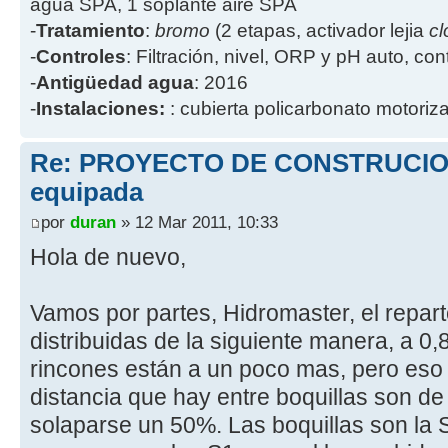
agua SPA, 1 soplante aire SPA
-
Tratamiento
:
bromo
(2 etapas, activador lejia
cl
-
Controles
: Filtración, nivel, ORP y pH auto, co
-
Antigüedad agua
: 2016
-
Instalaciones:
: cubierta policarbonato motoriz
Re: PROYECTO DE CONSTRUCION
equipada
por
duran
» 12 Mar 2011, 10:33
Hola de nuevo,
Vamos por partes, Hidromaster, el repart
distribuidas de la siguiente manera, a 0,
rincones están a un poco mas, pero eso t
distancia que hay entre boquillas son de 
solaparse un 50%. Las boquillas son la 