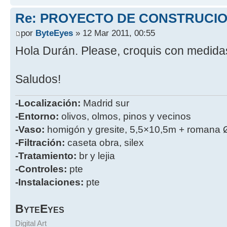
Re: PROYECTO DE CONSTRUCI
por
ByteEyes
» 12 Mar 2011, 00:55
Hola Durán. Please, croquis con medid
Saludos!
-Localización:
Madrid sur
-Entorno:
olivos, olmos, pinos y vecinos
-Vaso:
homigón y gresite, 5,5×10,5m + romana 
-Filtración:
caseta obra, silex
-Tratamiento:
br y lejia
-Controles:
pte
-Instalaciones:
pte
B
E
YTE
YES
Digital Art