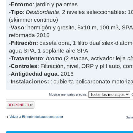
-
Entorno
: jardín y palomas
-
Tipo
:
Desbordante
, 2 niveles seleccionables: 1
(skimmer contínuo)
-
Vaso
: hormigón y gresite, 5x10 m, 100 m3, SPA
reformada 2016
-
Filtración:
caseta obra, 1 filtro dual silex-diatome
agua SPA, 1 soplante aire SPA
-
Tratamiento
:
bromo
(2 etapas, activador lejia
cl
-
Controles
: Filtración, nivel, ORP y pH auto, co
-
Antigüedad agua
: 2016
-
Instalaciones:
: cubierta policarbonato motoriz
Mostrar mensajes previos:
Publicar una
respuesta
Volver a El rincón del autoconstructor
Salta