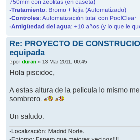
750mm con zeolitas (en caseta)
-Tratamiento
: Bromo + lejía (Automatizado)
-Controles
: Automatización total con PoolClear
-Antigüedad del agua
: +10 años (y lo que le qu
Re: PROYECTO DE CONSTRUCION
equipada
por
duran
» 13 Mar 2011, 00:45
Hola piscidoc,
A estas altura de la pelicula lo mismo m
sombrero.
Un saludo.
-Localización: Madrid Norte.
-Entorno: Espero que mejores vecinos!!!!