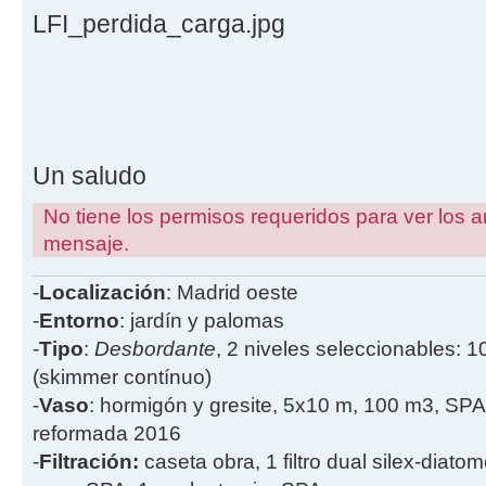
LFI_perdida_carga.jpg
Un saludo
No tiene los permisos requeridos para ver los a
mensaje.
-
Localización
: Madrid oeste
-
Entorno
: jardín y palomas
-
Tipo
:
Desbordante
, 2 niveles seleccionables: 1
(skimmer contínuo)
-
Vaso
: hormigón y gresite, 5x10 m, 100 m3, SPA
reformada 2016
-
Filtración:
caseta obra, 1 filtro dual silex-diatome