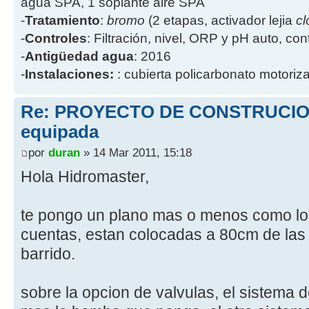
agua SPA, 1 soplante aire SPA
-
Tratamiento
:
bromo
(2 etapas, activador lejia
cl
-
Controles
: Filtración, nivel, ORP y pH auto, co
-
Antigüedad agua
: 2016
-
Instalaciones:
: cubierta policarbonato motoriz
Re: PROYECTO DE CONSTRUCION
equipada
por
duran
» 14 Mar 2011, 15:18
Hola Hidromaster,
te pongo un plano mas o menos como lo
cuentas, estan colocadas a 80cm de las
barrido.
sobre la opcion de valvulas, el sistema