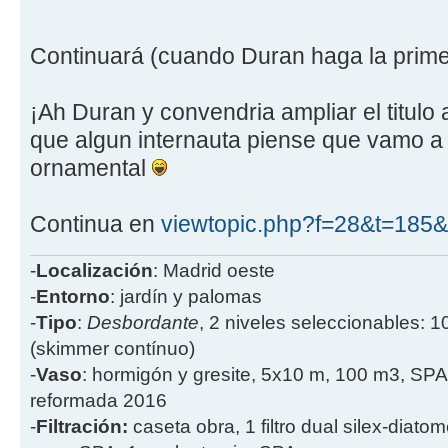
Continuará (cuando Duran haga la pri
¡Ah Duran y convendria ampliar el titulo
que algun internauta piense que vamo a 
ornamental
Continua en
viewtopic.php?f=28&t=185
-
Localización
: Madrid oeste
-
Entorno
: jardín y palomas
-
Tipo
:
Desbordante
, 2 niveles seleccionables: 1
(skimmer contínuo)
-
Vaso
: hormigón y gresite, 5x10 m, 100 m3, SPA
reformada 2016
-
Filtración:
caseta obra, 1 filtro dual silex-diatome