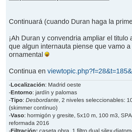
Continuará (cuando Duran haga la pri
¡Ah Duran y convendria ampliar el titulo
que algun internauta piense que vamo a 
ornamental
Continua en
viewtopic.php?f=28&t=185
-
Localización
: Madrid oeste
-
Entorno
: jardín y palomas
-
Tipo
:
Desbordante
, 2 niveles seleccionables: 1
(skimmer contínuo)
-
Vaso
: hormigón y gresite, 5x10 m, 100 m3, SPA
reformada 2016
-
Filtración:
caseta obra, 1 filtro dual silex-diatome