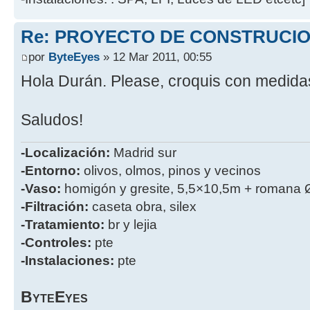
Re: PROYECTO DE CONSTRUCI
por
ByteEyes
» 12 Mar 2011, 00:55
Hola Durán. Please, croquis con medid
Saludos!
-Localización:
Madrid sur
-Entorno:
olivos, olmos, pinos y vecinos
-Vaso:
homigón y gresite, 5,5×10,5m + romana 
-Filtración:
caseta obra, silex
-Tratamiento:
br y lejia
-Controles:
pte
-Instalaciones:
pte
B
E
YTE
YES