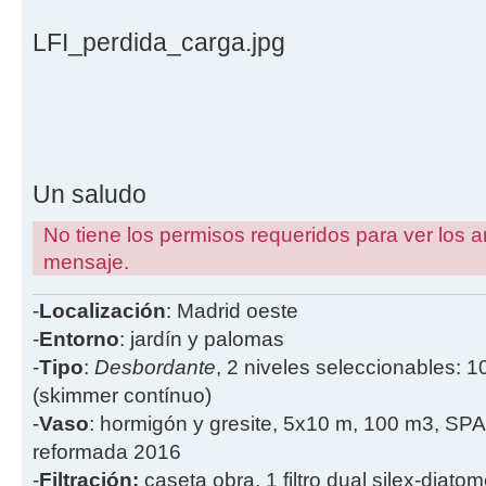
LFI_perdida_carga.jpg
Un saludo
No tiene los permisos requeridos para ver los a
mensaje.
-
Localización
: Madrid oeste
-
Entorno
: jardín y palomas
-
Tipo
:
Desbordante
, 2 niveles seleccionables: 1
(skimmer contínuo)
-
Vaso
: hormigón y gresite, 5x10 m, 100 m3, SPA
reformada 2016
-
Filtración:
caseta obra, 1 filtro dual silex-diatome