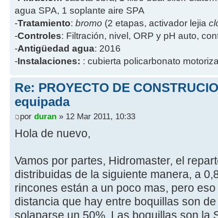
agua SPA, 1 soplante aire SPA
-
Tratamiento
:
bromo
(2 etapas, activador lejia
cl
-
Controles
: Filtración, nivel, ORP y pH auto, co
-
Antigüedad agua
: 2016
-
Instalaciones:
: cubierta policarbonato motoriz
Re: PROYECTO DE CONSTRUCION
equipada
por
duran
» 12 Mar 2011, 10:33
Hola de nuevo,
Vamos por partes, Hidromaster, el repart
distribuidas de la siguiente manera, a 0,
rincones están a un poco mas, pero eso t
distancia que hay entre boquillas son de 
solaparse un 50%. Las boquillas son la 