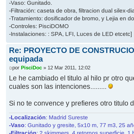
-Vaso: Gunitado.
-Filtración: caseta de obra, filtracion dual silex-
-Tratamiento: dosificador de bromo, y Lejia en d
-Controles: PisciDOMO
-Instalaciones: : SPA, LFI, Luces de LED etcetc]
Re: PROYECTO DE CONSTRUCION
equipada
por
PisciDoc
» 12 Mar 2011, 12:02
Le he cambiado el titulo al hilo pr otro q
cuales son las intenciones.........
Si no te convence y prefieres otro titulo di
-Localización
: Madrid Sureste
-Vaso
: Gunitado y gresite, 5x10 m, 77 m3, 25 a
-Filtración
: 2 skimmers, 4 retornos superficie, 1