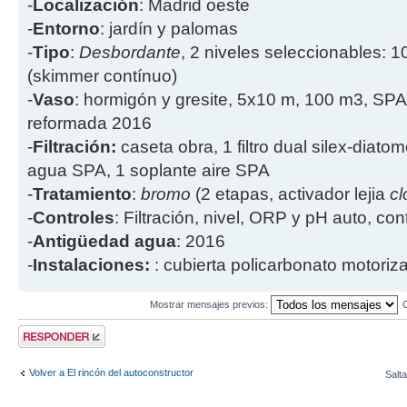
-
Localización
: Madrid oeste
-
Entorno
: jardín y palomas
-
Tipo
:
Desbordante
, 2 niveles seleccionables: 1
(skimmer contínuo)
-
Vaso
: hormigón y gresite, 5x10 m, 100 m3, SPA
reformada 2016
-
Filtración:
caseta obra, 1 filtro dual silex-diatome
agua SPA, 1 soplante aire SPA
-
Tratamiento
:
bromo
(2 etapas, activador lejia
cl
-
Controles
: Filtración, nivel, ORP y pH auto, co
-
Antigüedad agua
: 2016
-
Instalaciones:
: cubierta policarbonato motoriz
Mostrar mensajes previos:
Publicar una
respuesta
Volver a El rincón del autoconstructor
Salta