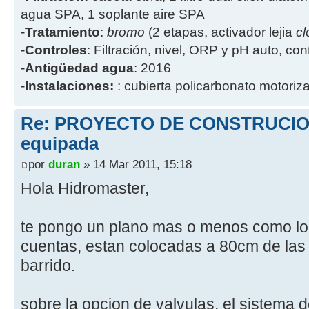
agua SPA, 1 soplante aire SPA
-
Tratamiento
:
bromo
(2 etapas, activador lejia
cl
-
Controles
: Filtración, nivel, ORP y pH auto, co
-
Antigüedad agua
: 2016
-
Instalaciones:
: cubierta policarbonato motoriz
Re: PROYECTO DE CONSTRUCION
equipada
por
duran
» 14 Mar 2011, 15:18
Hola Hidromaster,
te pongo un plano mas o menos como lo
cuentas, estan colocadas a 80cm de las
barrido.
sobre la opcion de valvulas, el sistema